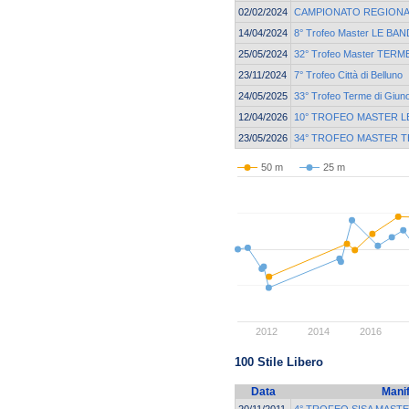
02/02/2024
CAMPIONATO REGIONA
14/04/2024
8° Trofeo Master LE BAN
25/05/2024
32° Trofeo Master TER
23/11/2024
7° Trofeo Città di Belluno
24/05/2025
33° Trofeo Terme di Giun
12/04/2026
10° TROFEO MASTER L
23/05/2026
34° TROFEO MASTER T
50 m
25 m
2012
2014
2016
100 Stile Libero
Data
Mani
20/11/2011
4° TROFEO SISA MAST