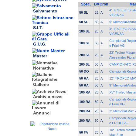
Spec.
BV
Cron
Man
4° TROFEO SIS
Salvamento
50 SL
25
A
VICENZA
50 SL
50
A
9° Memorial Andrea
S.I.T.
4° TROFEO SIS
100 SL
25
A
VICENZA
Campionati Region
100 SL
50
A
G.U.G.
e Friuli VG
23° Trofeo Maste
200 SL
25
A
Master
Alessandro Fiorat
200 SL
50
A
CAMPIONATO RE
Normative
50 DO
25
A
Campionati Regio
50 RA
25
A
12° TROFEO MA
Gallerie
50 RA
50
A
9° Memorial Andrea
100 RA
25
A
XV° Trofeo Maste
Archivio news
Campionati Region
100 RA
50
A
e Friuli VG
200 RA
25
A
3° Memorial Max 
Annunci
Campionati Regio
200 RA
50
A
e FRIULI VG
10° Trofeo Maste
50 FA
25
A
Max Zuin