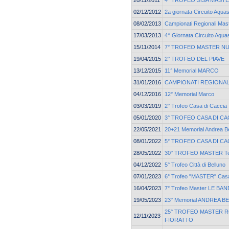
02/12/2012
2a giornata Circuito Aqua
08/02/2013
Campionati Regionali Mast
17/03/2013
4^ Giornata Circuito Aqua
15/11/2014
7° TROFEO MASTER N
19/04/2015
2° TROFEO DEL PIAVE
13/12/2015
11° Memorial MARCO
31/01/2016
CAMPIONATI REGIONAL
04/12/2016
12° Memorial Marco
03/03/2019
2° Trofeo Casa di Caccia
05/01/2020
3° TROFEO CASA DI CA
22/05/2021
20+21 Memorial Andrea Bet
08/01/2022
5° TROFEO CASA DI CA
28/05/2022
30° TROFEO MASTER Ter
04/12/2022
5° Trofeo Città di Belluno
07/01/2023
6° Trofeo "MASTER" Casa
16/04/2023
7° Trofeo Master LE BAN
19/05/2023
23° Memorial ANDREA B
25° TROFEO MASTER 
12/11/2023
FIORATTO