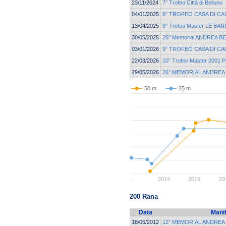
23/11/2024
7° Trofeo Città di Belluno
04/01/2025
8° TROFEO CASA DI CA
13/04/2025
9° Trofeo Master LE BAN
30/05/2025
25° Memorial ANDREA B
03/01/2026
9° TROFEO CASA DI CA
22/03/2026
10° Trofeo Master 2001 P
29/05/2026
26° MEMORIAL ANDREA
50 m
25 m
…
2014
2016
20
200 Rana
Data
Mani
18/05/2012
12° MEMORIAL ANDREA