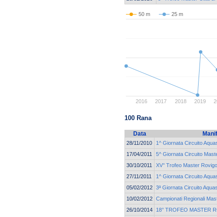
50 m
25 m
2016
2017
2018
2019
2
100 Rana
Data
Mani
28/11/2010
1^ Giornata Circuito Aqua
17/04/2011
5^ Giornata Circuito Mast
30/10/2011
XV° Trofeo Master Rovig
27/11/2011
1^ Giornata Circuito Aqu
05/02/2012
3ª Giornata Circuito Aqua
10/02/2012
Campionati Regionali Mast
26/10/2014
18° TROFEO MASTER 