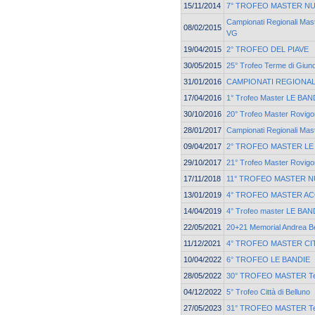
15/11/2014
7° TROFEO MASTER N
Campionati Regionali Ma
08/02/2015
VG
19/04/2015
2° TROFEO DEL PIAVE
30/05/2015
25° Trofeo Terme di Giun
31/01/2016
CAMPIONATI REGIONAL
17/04/2016
1° Trofeo Master LE BAN
30/10/2016
20° Trofeo Master Rovigo
28/01/2017
Campionati Regionali Ma
09/04/2017
2° TROFEO MASTER LE
29/10/2017
21° Trofeo Master Rovigo
17/11/2018
11° TROFEO MASTER 
13/01/2019
4° TROFEO MASTER A
14/04/2019
4° Trofeo master LE BAN
22/05/2021
20+21 Memorial Andrea Bet
11/12/2021
4° TROFEO MASTER CIT
10/04/2022
6° TROFEO LE BANDIE
28/05/2022
30° TROFEO MASTER Ter
04/12/2022
5° Trofeo Città di Belluno
27/05/2023
31° TROFEO MASTER Ter