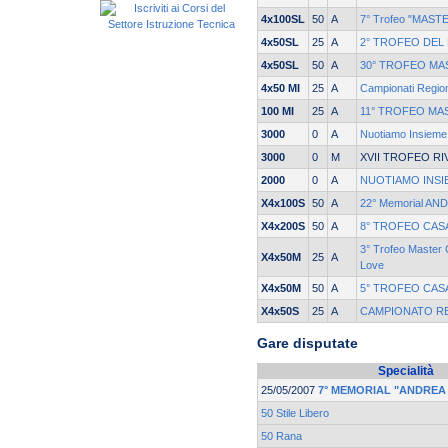
4x100SL
50
A
7° Trofeo "MASTE
4x50SL
25
A
2° TROFEO DEL 
4x50SL
50
A
30° TROFEO MAS
4x50 MI
25
A
Campionati Regio
100 MI
25
A
11° TROFEO MA
3000
0
A
Nuotiamo Insieme
3000
0
M
XVII TROFEO RI
2000
0
A
NUOTIAMO INSI
X4x100S
50
A
22° Memorial AN
X4x200S
50
A
8° TROFEO CASA
3° Trofeo Master C
X4x50M
25
A
Love
X4x50M
50
A
5° TROFEO CASA
X4x50S
25
A
CAMPIONATO RE
Gare disputate
Specialità
25/05/2007
7° MEMORIAL "ANDREA
50 Stile Libero
50 Rana