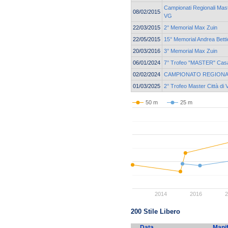
Campionati Regionali Ma
08/02/2015
VG
22/03/2015
2° Memorial Max Zuin
22/05/2015
15° Memorial Andrea Betti
20/03/2016
3° Memorial Max Zuin
06/01/2024
7° Trofeo "MASTER" Casa
02/02/2024
CAMPIONATO REGIONA
01/03/2025
2° Trofeo Master Città di
50 m
25 m
2014
2016
200 Stile Libero
Data
Mani