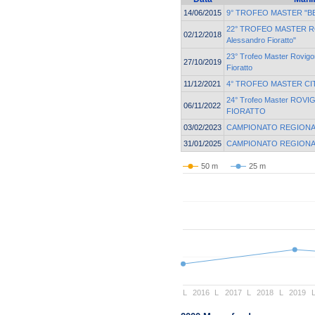
14/06/2015
9° TROFEO MASTER "B
22° TROFEO MASTER R
02/12/2018
Alessandro Fioratto"
23° Trofeo Master Rovigo
27/10/2019
Fioratto
11/12/2021
4° TROFEO MASTER CIT
24° Trofeo Master ROVI
06/11/2022
FIORATTO
03/02/2023
CAMPIONATO REGIONA
31/01/2025
CAMPIONATO REGIONA
50 m
25 m
L
2016
L
2017
L
2018
L
2019