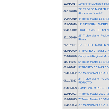
19/05/2017
17^ Memorial Andrea Betti
22° TROFEO MASTER R
02/12/2018
Alessandro Fioratto"
14/04/2019
4° Trofeo master LE BAN
17/05/2019
19° MEMORIAL ANDREA
08/06/2019
TROFEO MASTER SNP | F
23° Trofeo Master Rovigo
27/10/2019
Fioratto
24/11/2019
12° TROFEO MASTER 
05/01/2020
3° TROFEO CASA DI CA
25/01/2020
Campionati Regionali Ma
11/04/2021
5° Trofeo master LE BAN
08/01/2022
5° TROFEO CASA DI CA
20/05/2022
22° Memorial ANDREA B
24° Trofeo Master ROVI
06/11/2022
FIORATTO
03/02/2023
CAMPIONATO REGIONA
19/03/2023
7° Trofeo Master 2001 Pa
16/04/2023
7° Trofeo Master LE BAN
19/05/2023
23° Memorial ANDREA B