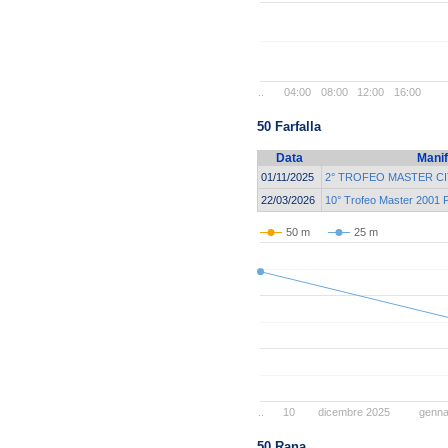
..
04:00
08:00
12:00
16:00
50 Farfalla
Data
Manif
01/11/2025
2° TROFEO MASTER CI
22/03/2026
10° Trofeo Master 2001 
50 m
25 m
..
10
dicembre 2025
genna
50 Rana