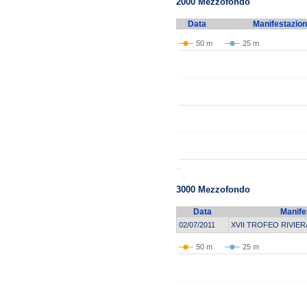
2000 Mezzofondo
Data
Manifestazio
50 m
25 m
..
3000 Mezzofondo
Data
Manife
02/07/2011
XVII TROFEO RIVIER
50 m
25 m