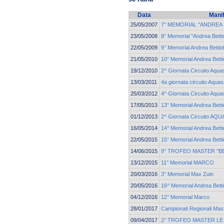
Data
Mani
25/05/2007
7° MEMORIAL "ANDREA 
23/05/2008
8° Memorial "Andrea Bettio
22/05/2009
9° Memorial Andrea Bettiol
21/05/2010
10° Memorial Andrea Betti
19/12/2010
2^ Giornata Circuito Aqua
13/03/2011
4a giornata circuito Aquas
25/03/2012
4^ Giornata Circuito Aqua
17/05/2013
13° Memorial Andrea Betti
01/12/2013
2^ Giornata Circuito A
16/05/2014
14° Memorial Andrea Betti
22/05/2015
15° Memorial Andrea Betti
14/06/2015
9° TROFEO MASTER "B
13/12/2015
11° Memorial MARCO
20/03/2016
3° Memorial Max Zuin
20/05/2016
16^ Memorial Andrea Betti
04/12/2016
12° Memorial Marco
28/01/2017
Campionati Regionali Ma
09/04/2017
2° TROFEO MASTER LE