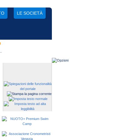
TO
LE SOCIETÀ
e
Gestisci una società?
Devi iscrivere i tuoi atleti alle
manifestazioni?