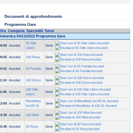
ile da scaricare
Tipo
Peso
comunicazione di servizio
PDF
72 KB
Documenti di approfondimento
Programma Gare
Ora
Categoria
Specialità
Turno
Domenica 04/12/2022 Programma Gare
50 Stile
09:00
Assoluti
Serie
Libero
09:55
Assoluti
100 Rana
Serie
10:41
Assoluti
50 Farfalla
Serie
11:14
Assoluti
100 Dorso
Serie
100 Stile
11:46
Assoluti
Serie
Libero
Mistaffetta
13:00
Assoluti
Serie
4x100 SL
14:30
Assoluti
100 Misti
Serie
15:45
Assoluti
50 Rana
Serie