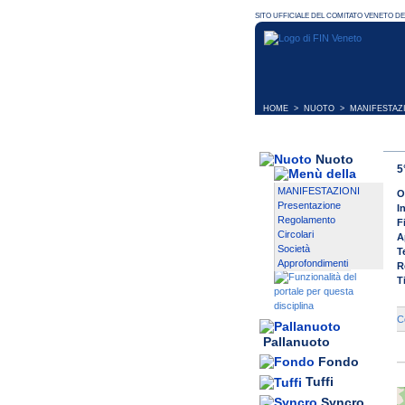
HOME
>
NUOTO
>
MANIFESTAZ
Nuoto
5
MANIFESTAZIONI
O
Presentazione
I
Regolamento
F
Circolari
A
Società
T
Approfondimenti
R
T
C
Pallanuoto
Fondo
Tuffi
Syncro