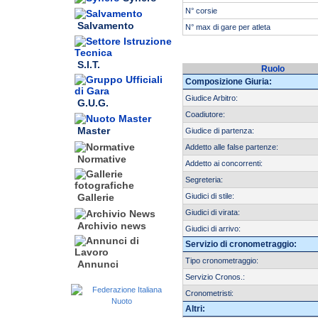
N° corsie
Salvamento
N° max di gare per atleta
S.I.T.
Ruolo
Composizione Giuria:
Giudice Arbitro:
G.U.G.
Coadiutore:
Master
Giudice di partenza:
Addetto alle false partenze:
Normative
Addetto ai concorrenti:
Segreteria:
Giudici di stile:
Gallerie
Giudici di virata:
Archivio news
Giudici di arrivo:
Servizio di cronometraggio:
Tipo cronometraggio:
Annunci
Servizio Cronos.:
Cronometristi:
Altri: