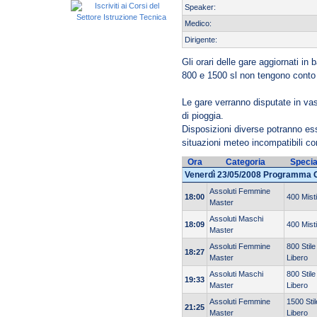
Speaker:
Medico:
Dirigente:
Gli orari delle gare aggiornati in 
800 e 1500 sl non tengono conto 
Le gare verranno disputate in va
di pioggia.
Disposizioni diverse potranno esse
situazioni meteo incompatibili c
Ora
Categoria
Specia
Venerdì 23/05/2008 Programma 
Assoluti Femmine
18:00
400 Misti
Master
Assoluti Maschi
18:09
400 Misti
Master
Assoluti Femmine
800 Stile
18:27
Master
Libero
Assoluti Maschi
800 Stile
19:33
Master
Libero
Assoluti Femmine
1500 Stil
21:25
Master
Libero