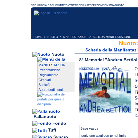
HOME
>
NUOTO
>
MANIFESTAZIONI
> SCHEDA MANIFESTAZIONE
Nuoto:
Scheda della Manifestaz
Nuoto
8° Memorial "Andrea Bettiol
MANIFESTAZIONI
O
Presentazione
T
Regolamento
Circolari
S
Società
C
Approfondimenti
T
S
I
F
D
Pallanuoto
Fondo
Base vasca
Tuffi
Iscrizione atleti con tempi limite
Syncro