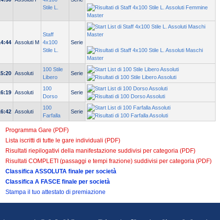
Stile L.
Staff
14:44
Assoluti M
4x100
Serie
Stile L.
100 Stile
15:20
Assoluti
Serie
Libero
100
16:19
Assoluti
Serie
Dorso
100
16:42
Assoluti
Serie
Farfalla
Programma Gare (PDF)
Lista iscritti di tutte le gare individuali (PDF)
Risultati riepilogativi della manifestazione suddivisi per categoria (PDF)
Risultati COMPLETI (passaggi e tempi frazione) suddivisi per categoria (PDF)
Classifica ASSOLUTA finale per società
Classifica A FASCE finale per società
Stampa il tuo attestato di premiazione