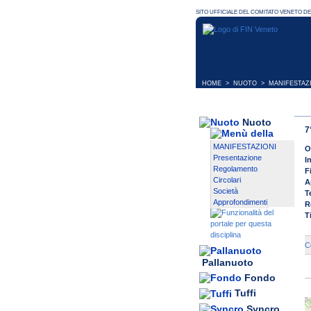
HOME
>
NUOTO
>
MANIFESTAZ
Nuoto
7
MANIFESTAZIONI
O
Presentazione
I
Regolamento
F
Circolari
A
Società
T
Approfondimenti
R
T
C
Pallanuoto
Fondo
Tuffi
Syncro