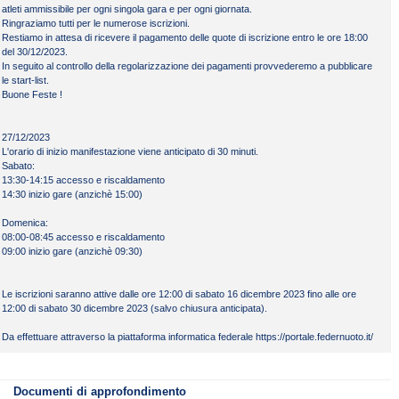
atleti ammissibile per ogni singola gara e per ogni giornata.
Ringraziamo tutti per le numerose iscrizioni.
Restiamo in attesa di ricevere il pagamento delle quote di iscrizione entro le ore 18:00
del 30/12/2023.
In seguito al controllo della regolarizzazione dei pagamenti provvederemo a pubblicare
le start-list.
Buone Feste !
27/12/2023
L'orario di inizio manifestazione viene anticipato di 30 minuti.
Sabato:
13:30-14:15 accesso e riscaldamento
14:30 inizio gare (anzichè 15:00)
Domenica:
08:00-08:45 accesso e riscaldamento
09:00 inizio gare (anzichè 09:30)
Le iscrizioni saranno attive dalle ore 12:00 di sabato 16 dicembre 2023 fino alle ore
12:00 di sabato 30 dicembre 2023 (salvo chiusura anticipata).
ile da scaricare
Tipo
Peso
Da effettuare attraverso la piattaforma informatica federale https://portale.federnuoto.it/
LOCANDINA MONASTIER 2024
PDF
229 KB
COMUNICAZIONE STAFFETTE MASTER 2023-24
PDF
127 KB
Documenti di approfondimento