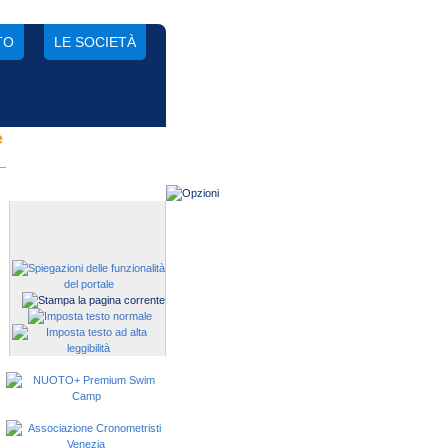
TO
LE SOCIETÀ
e
Gestisci una società?
Devi iscrivere i tuoi atleti alle
manifestazioni?