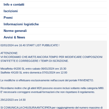
Variazioni Staffette 4X100 SL F+M entro domenica 7/1/2024 ore 12:00
espressamente autorizzato, ol-tre naturalmente a chi deve gareggiare, il piano vasca
Info e contatti
Per le società venete questa manifestazione rappresenta la 3° tappa del Circuito
dovrà essere sempre libero da atleti e operatori spor-tivi.
https://maps.app.goo.gl/jn5MKTxA3xuPtGVa6
Regionale GRAND PRIX VENETO MASTER 2023-24.
7. Ulteriori dettagli saranno comunicati con la pubblicazione della start-list.
Iscrizioni
All’interno dell’impianto è presente un bar-ristoro con snakeria.
Premi
Per quanto non inserito nel presente documento si fa riferimento alle Norme e Linee
guida Federnuoto in vigore alla data di svolgimento della manifestazione
Informazioni logistiche
Norme generali
Avvisi & News
02/01/2024 ore 16.40 START LIST PUBBLICATE !
ATTENZIONE:
VI RICORDIAMO CHE AVETE ANCORA TEMPO PER MODIFICARE COMPOSIZIONI
STAFFETTE E CORREGGERE I TEMPI DI ISCRIZIONE.
Mistaffetta 4X200 SL entro sabato 06/01/2024 ore 15:30
Staffette 4X100 SL entro domenica 07/01/2024 ore 12:00
Le modifiche si effettuano esclusivamente nell'account del portale FINVENETO.
Ricordiamo inoltre che gli atleti M20 possono essere inclusi soltanto nella categoria M80.
E' necessario correggere eventuali formazioni che non rispettano il regolamento.
29/12/2023 ore 14:30
SI COMUNICA LA CHIUSURA ANTICIPATA per raggiungimento del numero massimo di