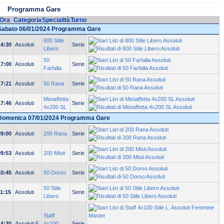
Programma Gare
Ora
Categoria
Specialità
Turno
Sabato 06/01/2024 Programma Gare
800 Stile
14:30
Assoluti
Serie
Libero
50
17:00
Assoluti
Serie
Farfalla
17:21
Assoluti
50 Rana
Serie
Mistaffetta
17:46
Assoluti
Serie
4x200 SL
Domenica 07/01/2024 Programma Gare
09:00
Assoluti
200 Rana
Serie
09:53
Assoluti
200 Misti
Serie
10:45
Assoluti
50 Dorso
Serie
50 Stile
11:15
Assoluti
Serie
Libero
Staff
14:30
Assoluti F
4x100
Serie