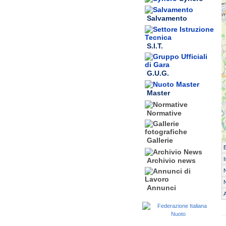
Salvamento
S.I.T.
G.U.G.
Master
Normative
Gallerie
I
Archivio news
N
Annunci
A