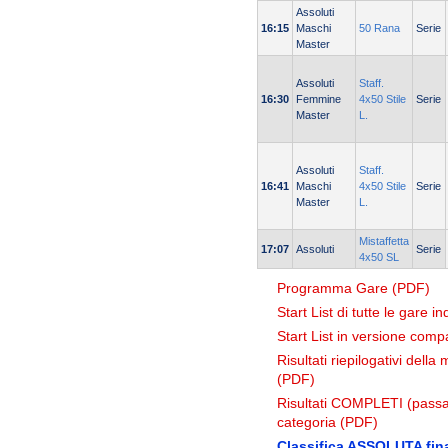
Assoluti
16:15
Maschi
50 Rana
Serie
Master
Assoluti
Staff.
16:30
Femmine
4x50 Stile
Serie
Master
L.
Assoluti
Staff.
16:41
Maschi
4x50 Stile
Serie
Master
L.
Mistaffetta
17:07
Assoluti
Serie
4x50 SL
Programma Gare (PDF)
Start List di tutte le gare i
Start List in versione comp
Risultati riepilogativi dell
(PDF)
Risultati COMPLETI (passag
categoria (PDF)
Classifica ASSOLUTA fina