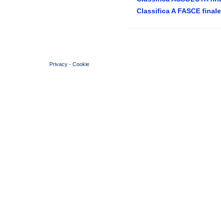
Classifica A FASCE finale
© 2004 Copyright by FIN Veneto - P.Iva 01384031009
Privacy
-
Cookie