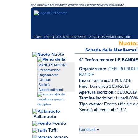
https://portale.federnuoto.it/
La tassa d'iscrizione è fissata
staffetta da versare all'atto del
intestato :
CENTRONUOTO LA BANDIE S
IBAN: IT81G07074615000000
HOME
>
NUOTO
>
MANIFESTAZIONI
> SCHEDA MANIFESTAZIONE
Causale: IV° Trofeo le Bandie -
Nuoto:
iscritti, n° staffette iscritte
Copia del versamento dovrà ess
Scheda della Manifestaz
Nuoto
info@centronuotolebandie.it.
4° Trofeo master LE BANDIE
Non saranno accettati pagamen
MANIFESTAZIONI
Le iscrizioni con tassa gara non
Organizzatore
:
CENTRO NUOT
Presentazione
10/04/2019 non verranno consid
BANDIE
Regolamento
startlist.
Circolari
Inizio
: Domenica 14/04/2019
Cancellazioni, modifiche o sostit
Società
Fine
: Domenica 14/04/2019
Approfondimenti
termine di scadenza delle iscr
Apertura iscrizioni
: 31/03/2019
accettate
Termine iscrizioni
: Lunedì 08/0
La tassa gara è dovuta anche 
Tipo evento
: Evento ufficiale o
staffetta in campo gara.
Società afferente al C.R.V.
Il limite massimo di iscritti è fi
Pallanuoto
La chiusura delle iscrizioni pot
Fondo
data indicata. La chiusura sarà 
Condividi
»
Tuffi
del comitato organizzatore al
Syncro
atleti ammissibile per ogni sin