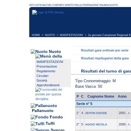
HOME
>
NUOTO
>
MANIFESTAZIONI
>
2a giornata Campionati Regionali E
Risultati gara ordinati per serie
Nuoto
Risultati riepilogativi della gara
MANIFESTAZIONI
Presentazione
Risultati del turno di gar
Regolamento
Circolari
Tipo Cronometraggio: M
Società
Approfondimenti
Base Vasca: 50
P
C
Cognome Nome
Anno
Serie n° 5
Pallanuoto
1°
4
2001
ZEFFIN DAVIDE
A
Fondo
Tuffi
2°
5
2000
AGGIO NICOLA
A.
Syncro