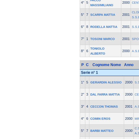
FACCO
4°
5
2000
CEN
MASSIMILIANO
CLOD
5°
7
2001
SCARPA MATTIA
S.S.
6°
8
2001
RODELLA MATTIA
S.S.
7°
1
2001
TOSONI MARCO
SPO
TONIOLO
8°
6
2000
A.S
ALBERTO
P
C
Cognome Nome
Anno
Serie n° 1
1°
5
2000
GERARDIN ALESSIO
S.
2°
3
2000
DAL FARRA MATTIA
CE
3°
4
2001
CECCON THOMAS
A.
4°
6
2000
COMIN EROS
MI
C.
5°
7
2000
BARBI MATTEO
A.