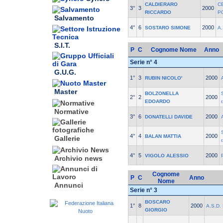
CALDIERARO
C
3°
3
2000
RICCARDO
P
Salvamento
4°
6
2000
SOSTARO SIMONE
A
S.I.T.
P
C
Cognome Nome
Anno
Serie n° 4
G.U.G.
1°
3
2000
RUBIN NICOLO'
Master
BOLZONELLA
2°
2
2000
EDOARDO
r
Normative
3°
6
2000
DONATELLI DAVIDE
4°
4
2000
BALAN MATTIA
Gallerie
r
4°
5
2000
VIGOLO ALESSIO
Archivio news
Cognome
P
C
Anno
Nome
Annunci
Serie n° 3
BOSCARO
1°
8
2000
A.S.D
GIORGIO