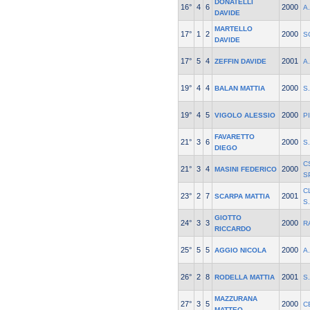
DONATELLI
16°
4
6
2000
A
DAVIDE
MARTELLO
17°
1
2
2000
S
DAVIDE
17°
5
4
2001
ZEFFIN DAVIDE
A
19°
4
4
2000
BALAN MATTIA
S.
19°
4
5
2000
VIGOLO ALESSIO
P
FAVARETTO
21°
3
6
2000
S.
DIEGO
C
21°
3
4
2000
MASINI FEDERICO
S
C
23°
2
7
2001
SCARPA MATTIA
S
GIOTTO
24°
3
3
2000
R
RICCARDO
25°
5
5
2000
AGGIO NICOLA
A.
26°
2
8
2001
RODELLA MATTIA
S
MAZZURANA
27°
3
5
2000
C
MATTEO