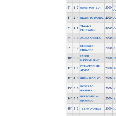
C
5°
1
7
2000
BARBI MATTEO
A.
6°
2
4
2000
BIZZOTTO DAVIDE
A
VELLER
7°
1
8
2000
A
PIERPAOLO
8°
2
3
2000
ZAUSA ANDREA
A
BIDOGGIA
9°
2
2
2000
A
EDOARDO
FACCO
10°
2
5
2000
C
MASSIMILIANO
FRANCESCHINI
11°
1
1
2000
R
ALVISE
11°
4
3
2000
RUBIN NICOLO'
A
BOSCARO
13°
3
8
2000
A
GIORGIO
BOLZONELLA
14°
4
2
2000
S.
EDOARDO
15°
3
2
2000
TESAR DANIELE
A