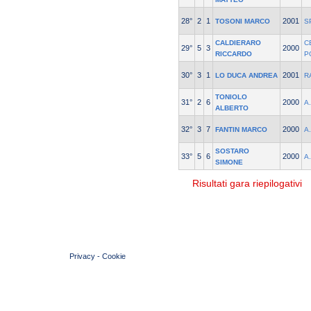
28°
2
1
2001
TOSONI MARCO
S
CALDIERARO
C
29°
5
3
2000
RICCARDO
P
30°
3
1
2001
LO DUCA ANDREA
R
TONIOLO
31°
2
6
2000
A
ALBERTO
32°
3
7
2000
FANTIN MARCO
A
SOSTARO
33°
5
6
2000
A
SIMONE
Risultati gara riepilogativi
© 2004 Copyright by FIN Veneto - P.Iva 01384031009
Privacy
-
Cookie