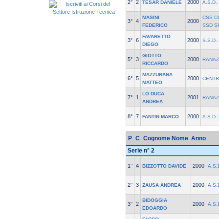
2°
2
2000
TESAR DANIELE
A.S.D
MASINI
CSS C
3°
4
2000
FEDERICO
SSD S
FAVARETTO
3°
6
2000
S.S.D.
DIEGO
GIOTTO
5°
3
2000
RANAZ
RICCARDO
MAZZURANA
6°
5
2000
CENTR
MATTEO
LO DUCA
7°
1
2001
RANAZ
ANDREA
8°
7
2000
FANTIN MARCO
A.S.D
P
C
Cognome Nome
Anno
Serie n° 2
1°
4
2000
BIZZOTTO DAVIDE
A.S
2°
3
2000
ZAUSA ANDREA
A.S
BIDOGGIA
3°
2
2000
A.S
EDOARDO