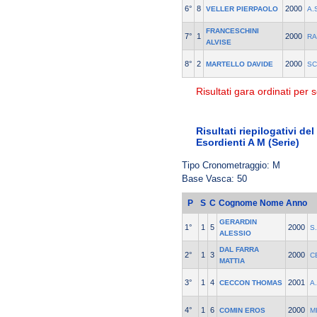
6°
8
2000
VELLER PIERPAOLO
A.
FRANCESCHINI
7°
1
2000
RA
ALVISE
8°
2
2000
MARTELLO DAVIDE
SC
Risultati gara ordinati per s
Risultati riepilogativi de
Esordienti A M (Serie)
Tipo Cronometraggio: M
Base Vasca: 50
P
S
C
Cognome Nome
Anno
GERARDIN
1°
1
5
2000
S
ALESSIO
DAL FARRA
2°
1
3
2000
C
MATTIA
3°
1
4
2001
CECCON THOMAS
A
4°
1
6
2000
COMIN EROS
M