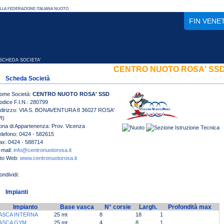
FIN VENE
CHEDA SOCIETA'
CENTRO NUOTO ROSA' SS
Scheda Società
ome Società:
CENTRO NUOTO ROSA' SSD
odice F.I.N.: 280799
ndirizzo: VIA S. BONAVENTURA 8 36027 ROSA'
I)
ona di Appartenenza: Prov. Vicenza
elefono: 0424 - 582615
ax: 0424 - 588714
-mail:
info@centronuotorosa.it
ito Web:
www.centronuotorosa.it
Impianti
Impianto
Base vasca
N° corsie
Largh.
Profondità max
ASCA INTERNA
25 mt
8
18
1
ASCA GYM
25 mt
4
8
1