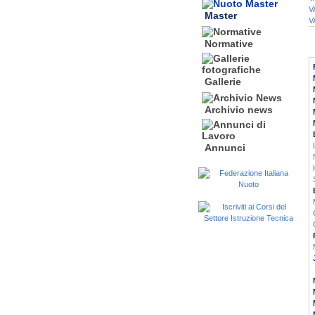
V
Master
V
Normative
Gallerie
Archivio news
Annunci