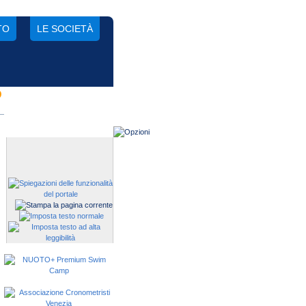
TO
LE SOCIETÀ
D
Gestisci una società?
Devi iscrivere i tuoi atleti alle
manifestazioni?