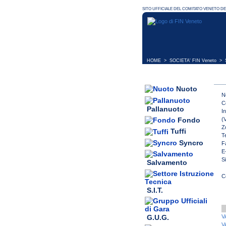
HOME
>
SOCIETA' FIN Veneto
> S
Nuoto
N
C
Pallanuoto
I
(V
Fondo
Z
Tuffi
T
Syncro
F
E
S
Salvamento
S.I.T.
G.U.G.
V
V