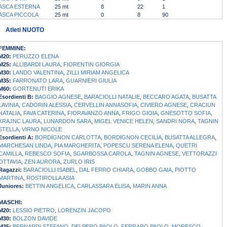
ASCA ESTERNA
25 mt
8
22
1
ASCA PICCOLA
25 mt
0
8
90
Atleti NUOTO
FEMMINE:
M20:
PERUZZO ELENA
M25:
ALLIBARDI LAURA
,
FIORENTIN GIORGIA
M30:
LANDO VALENTINA
,
ZILLI MIRIAM ANGELICA
M35:
FARRONATO LARA
,
GUARNIERI GIULIA
M60:
GORTENUTI ERIKA
Esordienti B:
BAGGIO AGNESE
,
BARACIOLLI NATALIE
,
BECCARO AGATA
,
BUSATTA
LAVINIA
,
CADORIN ALESSIA
,
CERVELLIN ANNASOFIA
,
CIVIERO AGNESE
,
CRACIUN
NATALIA
,
FAVA CATERINA
,
FIORAVANZO ANNA
,
FRIGO GIOIA
,
GNESOTTO SOFIA
,
KRAJNC LAURA
,
LUNARDON SARA
,
MIGEL VENICE HELEN
,
SANDRI NORA
,
TAGNIN
STELLA
,
VIRNO NICOLE
Esordienti A:
BORDIGNON CARLOTTA
,
BORDIGNON CECILIA
,
BUSATTA ALLEGRA
,
MARCHESAN LINDA
,
PIA MARGHERITA
,
POPESCU SERENA ELENA
,
QUETRI
CAMILLA
,
REBESCO SOFIA
,
SGARBOSSA CAROLA
,
TAGNIN AGNESE
,
VETTORAZZI
OTTAVIA
,
ZEN AURORA
,
ZURLO IRIS
Ragazzi:
BARACIOLLI ISABEL
,
DAL FERRO CHIARA
,
GOBBO GAIA
,
PIOTTO
MARTINA
,
ROSTIROLLA ASIA
Juniores:
BETTIN ANGELICA
,
CARLASSARA ELISA
,
MARIN ANNA
MASCHI:
M20:
LESSIO PIETRO
,
LORENZIN JACOPO
M30:
BOLZON DAVIDE
M35:
BERNARDI STEFANO
,
DELPERO PAOLO
,
FERRARO PAOLO
,
MORESCO