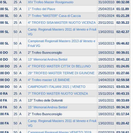
50 SL
25
A
XIV Trofeo Master Rovigonuoto
31/10/2010
00:32.08
100 SL
25
A
1° Trofeo del Piave
25/04/2014
01:11.89
100 SL
50
A
7° Trofeo "MASTER" Casa di Caccia
07/01/2024
01:21.28
200 SL
25
A
4° TROFEO SISA MASTER NUOTO VICENZA
20/11/2011
02:35.22
Camp. Regionali Masters 2011 di Veneto e Friuli
200 SL
50
A
13/02/2011
02:42.37
VG
Campionati Regionali Masters 2013 di Veneto e
400 SL
50
A
10/02/2013
05:46.82
Friuli VG
50 DO
25
A
2° Trofeo Buonconsiglio
18/03/2012
00:39.01
50 DO
50
A
13° Memorial Andrea Bettiol
18/05/2013
00:41.22
100 DO
25
A
4° TROFEO MASTER CITTA' DI BELLUNO
11/12/2021
01:24.05
100 DO
50
A
29° TROFEO MASTER TERME DI GIUNONE
25/05/2019
01:27.66
200 DO
25
A
4° Trofeo master LE BANDIE
14/04/2019
02:59.58
200 DO
50
A
CAMPIONATI ITALIANI 2021 | VENETO
19/06/2021
03:03.36
50 RA
25
A
7° TROFEO MASTER NUOTO VICENZA
15/11/2014
00:43.15
50 FA
25
A
13° Trofeo delle Dolomiti
16/01/2011
00:33.69
50 FA
50
A
15° Memorial Andrea Bettiol
23/05/2015
00:34.30
100 FA
25
A
2° Trofeo Buonconsiglio
18/03/2012
01:17.54
Camp. Regionali Masters 2011 di Veneto e Friuli
100 FA
50
A
13/02/2011
01:20.42
VG
200 FA
50
A
Campionati Regionali Master VENETO 2019
02/02/2019
03:16.61