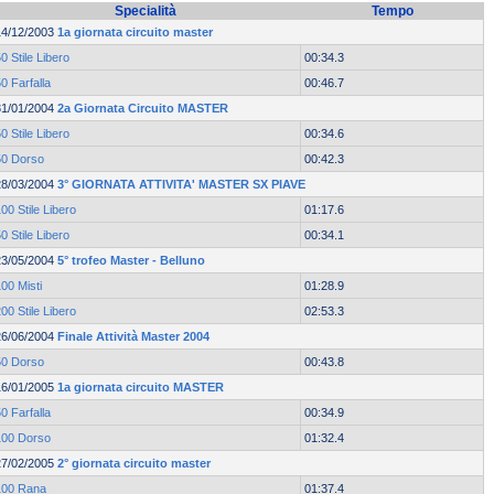
Specialità
Tempo
14/12/2003
1a giornata circuito master
0 Stile Libero
00:34.3
0 Farfalla
00:46.7
31/01/2004
2a Giornata Circuito MASTER
0 Stile Libero
00:34.6
50 Dorso
00:42.3
28/03/2004
3° GIORNATA ATTIVITA' MASTER SX PIAVE
00 Stile Libero
01:17.6
0 Stile Libero
00:34.1
23/05/2004
5° trofeo Master - Belluno
00 Misti
01:28.9
00 Stile Libero
02:53.3
26/06/2004
Finale Attività Master 2004
50 Dorso
00:43.8
16/01/2005
1a giornata circuito MASTER
0 Farfalla
00:34.9
100 Dorso
01:32.4
27/02/2005
2° giornata circuito master
100 Rana
01:37.4