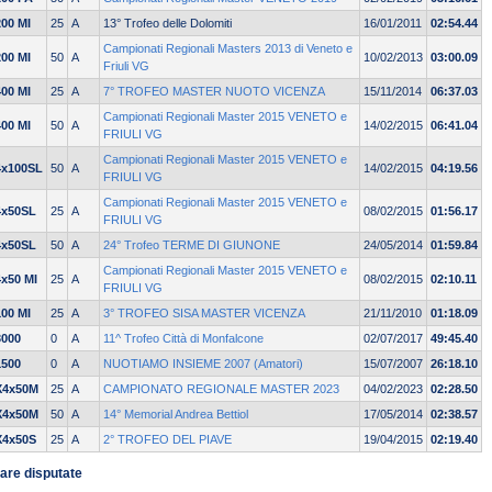
200 MI
25
A
13° Trofeo delle Dolomiti
16/01/2011
02:54.44
Campionati Regionali Masters 2013 di Veneto e
200 MI
50
A
10/02/2013
03:00.09
Friuli VG
400 MI
25
A
7° TROFEO MASTER NUOTO VICENZA
15/11/2014
06:37.03
Campionati Regionali Master 2015 VENETO e
400 MI
50
A
14/02/2015
06:41.04
FRIULI VG
Campionati Regionali Master 2015 VENETO e
4x100SL
50
A
14/02/2015
04:19.56
FRIULI VG
Campionati Regionali Master 2015 VENETO e
4x50SL
25
A
08/02/2015
01:56.17
FRIULI VG
4x50SL
50
A
24° Trofeo TERME DI GIUNONE
24/05/2014
01:59.84
Campionati Regionali Master 2015 VENETO e
4x50 MI
25
A
08/02/2015
02:10.11
FRIULI VG
100 MI
25
A
3° TROFEO SISA MASTER VICENZA
21/11/2010
01:18.09
3000
0
A
11^ Trofeo Città di Monfalcone
02/07/2017
49:45.40
1500
0
A
NUOTIAMO INSIEME 2007 (Amatori)
15/07/2007
26:18.10
X4x50M
25
A
CAMPIONATO REGIONALE MASTER 2023
04/02/2023
02:28.50
X4x50M
50
A
14° Memorial Andrea Bettiol
17/05/2014
02:38.57
X4x50S
25
A
2° TROFEO DEL PIAVE
19/04/2015
02:19.40
are disputate