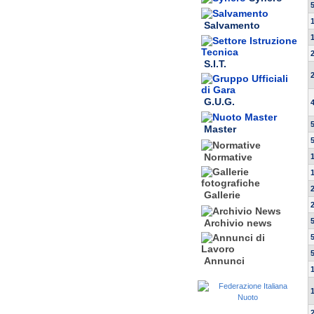
Salvamento
S.I.T.
G.U.G.
Master
Normative
Gallerie
Archivio news
Annunci