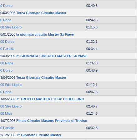
50 Dorso
00:40.8
20/03/2005
Terza Giornata Circuito Master
50 Rana
00:42.5
00 Stile Libero
01:15.6
28/01/2006
Ia giornata circuito Master Sx Piave
100 Dorso
01:32.1
0 Farfalla
00:34.4
19/03/2006
2° GIORNATA CIRCUITO MASTER SX PIAVE
100 Rana
01:37.8
50 Dorso
00:40.9
23/04/2006
Terza Giornata Circuito Master
00 Stile Libero
01:12.1
50 Rana
00:47.6
21/05/2006
7° TROFEO MASTER CITTA' DI BELLUNO
00 Stile Libero
02:46.7
00 Misti
01:24.5
01/07/2006
Finale Circuito Masters Provincia di Treviso
0 Farfalla
00:32.8
03/12/2006
1^ Giornata Circuito Master