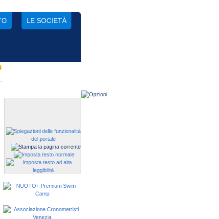
TO
LE SOCIETÀ
O
Gestisci una società?
Devi iscrivere i tuoi atleti alle
manifestazioni?