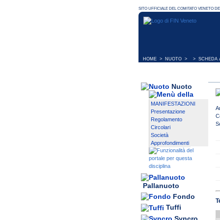
HOME
>
NUOTO
> > SCHEDA A
Nuoto
MANIFESTAZIONI
A
Presentazione
C
Regolamento
S
Circolari
Società
Approfondimenti
Pallanuoto
Fondo
T
Tuffi
Syncro