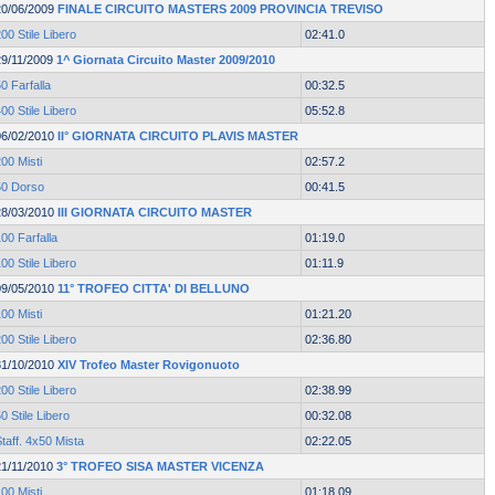
20/06/2009
FINALE CIRCUITO MASTERS 2009 PROVINCIA TREVISO
00 Stile Libero
02:41.0
29/11/2009
1^ Giornata Circuito Master 2009/2010
0 Farfalla
00:32.5
00 Stile Libero
05:52.8
06/02/2010
II° GIORNATA CIRCUITO PLAVIS MASTER
00 Misti
02:57.2
50 Dorso
00:41.5
28/03/2010
III GIORNATA CIRCUITO MASTER
00 Farfalla
01:19.0
00 Stile Libero
01:11.9
09/05/2010
11° TROFEO CITTA' DI BELLUNO
00 Misti
01:21.20
00 Stile Libero
02:36.80
31/10/2010
XIV Trofeo Master Rovigonuoto
00 Stile Libero
02:38.99
0 Stile Libero
00:32.08
taff. 4x50 Mista
02:22.05
21/11/2010
3° TROFEO SISA MASTER VICENZA
00 Misti
01:18.09