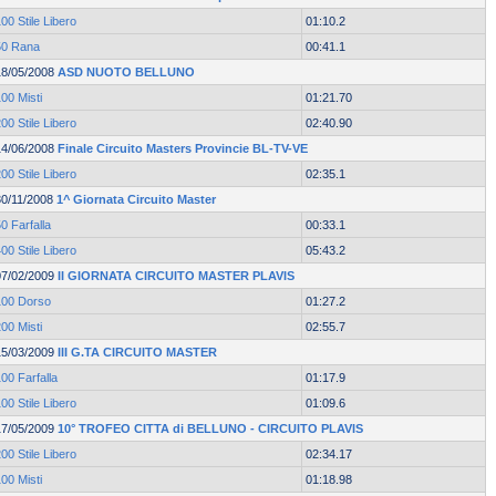
00 Stile Libero
01:10.2
50 Rana
00:41.1
18/05/2008
ASD NUOTO BELLUNO
00 Misti
01:21.70
00 Stile Libero
02:40.90
14/06/2008
Finale Circuito Masters Provincie BL-TV-VE
00 Stile Libero
02:35.1
30/11/2008
1^ Giornata Circuito Master
0 Farfalla
00:33.1
00 Stile Libero
05:43.2
07/02/2009
II GIORNATA CIRCUITO MASTER PLAVIS
100 Dorso
01:27.2
00 Misti
02:55.7
15/03/2009
III G.TA CIRCUITO MASTER
00 Farfalla
01:17.9
00 Stile Libero
01:09.6
17/05/2009
10° TROFEO CITTA di BELLUNO - CIRCUITO PLAVIS
00 Stile Libero
02:34.17
00 Misti
01:18.98