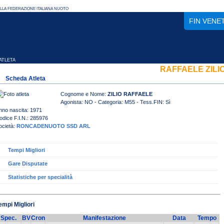
FIN VENE
TLETA
RAFFAELE ZILI
Scheda Atleta
Cognome e Nome:
ZILIO RAFFAELE
Agonista: NO - Categoria: M55 - Tess.FIN: Sì
nno nascita: 1971
odice F.I.N.: 285976
ocietà:
RONCADENUOTO SSD ARL
Tempi Migliori
Gare Disputate
Statistiche per specialità
empi Migliori
Spec.
BV
Cron
Manifestazione
Data
Tempo