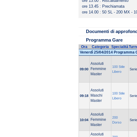
ore 13.00 : Riscaldamento
DIVIETO OROL
ore 13.45 : Prechiamata
UNDER 25 CON
ore 14.00 : 50 SL - 200 MX - 10
DIVIETO CEROT
Elenco società pa
Documenti di approfon
Programma Gare
Ora
Categoria
Specialità
Turn
Venerdì 25/04/2014 Programma 
Assoluti
100 Stile
Femmine
09:00
Seri
Libero
Master
Assoluti
100 Stile
Maschi
09:18
Seri
Libero
Master
Assoluti
200
Femmine
10:04
Seri
Dorso
Master
Assoluti