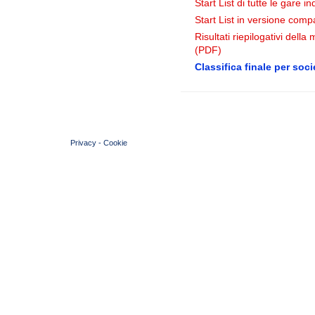
Start List di tutte le gare i
Start List in versione comp
Risultati riepilogativi dell
(PDF)
Classifica finale per soci
© 2004 Copyright by FIN Veneto - P.Iva 01384031009
Privacy
-
Cookie