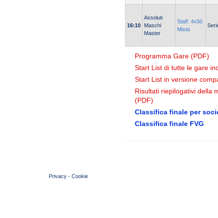
Assoluti
Staff. 4x50
16:10
Maschi
Seri
Mista
Master
Programma Gare (PDF)
Start List di tutte le gare i
Start List in versione comp
Risultati riepilogativi dell
(PDF)
Classifica finale per soci
Classifica finale FVG
© 2004 Copyright by FIN Veneto - P.Iva 01384031009
Privacy
-
Cookie