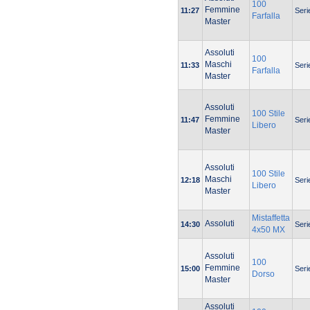
100
Femmine
11:27
Seri
Farfalla
Master
Assoluti
100
Maschi
11:33
Seri
Farfalla
Master
Assoluti
100 Stile
Femmine
11:47
Seri
Libero
Master
Assoluti
100 Stile
Maschi
12:18
Seri
Libero
Master
Mistaffetta
Assoluti
14:30
Seri
4x50 MX
Assoluti
100
Femmine
15:00
Seri
Dorso
Master
Assoluti