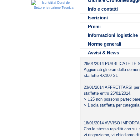
Giuria e Cronometraggi
per il pernottamento e il consumo
• Tutti gli aggiornamenti riguard
gareggeranno due atleti per cor
categoria di età femminile, per o
Le prenotazioni dei servizi van
ecc.. saranno pubblicati esclu
Info e contatti
• Per il servizio di cronometrag
punteggio delle staffette verrà 
formato excel scaricabile dall
elettroniche, con l’eccezione di
• Le staffette assegnano il “Tit
Iscrizioni
da inviare direttamente a barba
800 SL.
gennaio 2014 All’attenzione di
Premi
• Per quanto non specificato n
FIN del circuito Supermaster 2
Informazioni logistiche
Norme generali
Avvisi & News
28/01/2014 PUBBLICATE LE 
Aggiornati gli orari della dome
staffette 4X100 SL
23/01/2014 AFFRETTARSI per co
staffette entro 25/01/2014.
> U25 non possono partecipare a
> 1 sola staffetta per categoria
18/01/2014 AVVISO IMPORT
Con la stessa rapidità con sui so
vi ringraziamo, vi chiediamo di: