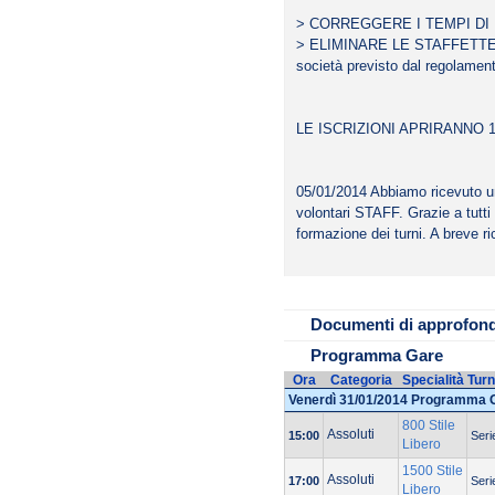
> CORREGGERE I TEMPI DI IS
> ELIMINARE LE STAFFETTE 
società previsto dal regolamen
LE ISCRIZIONI APRIRANNO 1
05/01/2014 Abbiamo ricevuto u
volontari STAFF. Grazie a tutti 
File da scaricare
formazione dei turni. A breve r
Modulo
2014
Modulo 
Documenti di approfon
SOCIETA' ISCRI
Programma Gare
Ora
Categoria
Specialità
Tur
Venerdì 31/01/2014 Programma 
800 Stile
Assoluti
15:00
Seri
Libero
1500 Stile
Assoluti
17:00
Seri
Libero