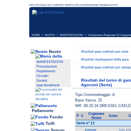
HOME
>
NUOTO
>
MANIFESTAZIONI
>
Campionato Regionale di Categoria
Nuoto
Risultati gara ordinati per serie
Risultati riepilogativi della gara
MANIFESTAZIONI
Presentazione
Risultati gara ordinati per catego
Regolamento
Circolari
Risultati del turno di ga
Società
Agonisti (Serie)
Approfondimenti
Tipo Cronometraggio: A
Base Vasca: 25
WR: 00:20.24 DRESSEL CAEL
Pallanuoto
Cognome
P
C
Anno
S
Fondo
Nome
Serie n° 13
Tuffi
Syncro
ERRANI
SSD STI