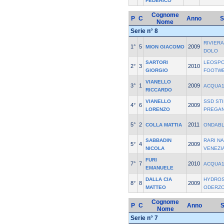
FEDERICO
Cognome
P
C
Anno
S
Nome
Serie n° 8
RIVIERA
1°
5
2009
MION GIACOMO
DOLO
SARTORI
LEOSPO
2°
3
2010
GIORGIO
FOOTW
VIANELLO
3°
1
2009
ACQUA1
RICCARDO
VIANELLO
SSD STI
4°
6
2009
LORENZO
PREGA
5°
2
2011
COLLA MATTIA
ONDABL
SABBADIN
RARI N
5°
4
2009
NICOLA
VENEZI
FURI
7°
7
2010
ACQUA1
EMANUELE
DALLA CIA
HYDROS
8°
8
2009
MATTEO
ODERZ
Cognome
P
C
Anno
S
Nome
Serie n° 7