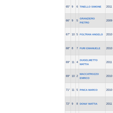
65°
9
6
2011
TINELLO SIMONE
GRANZIERO
66°
9
5
2009
PIETRO
67°
10
5
2010
FOLTRAN ANGELO
68°
8
7
2010
FURI EMANUELE
GUGELMETTO
69°
11
4
2011
MATTIA
MACCATROZZO
69°
10
2
2010
ENRICO
71°
11
5
2010
PINCA MARCO
72°
9
8
2011
DONA' MATTIA