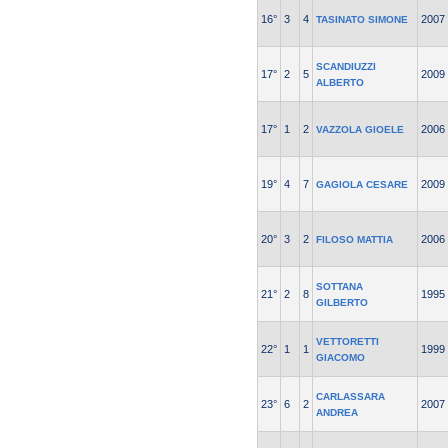
16°
3
4
2007
TASINATO SIMONE
SCANDIUZZI
17°
2
5
2009
ALBERTO
17°
1
2
2006
VAZZOLA GIOELE
19°
4
7
2009
GAGIOLA CESARE
20°
3
2
2006
FILOSO MATTIA
SOTTANA
21°
2
8
1995
GILBERTO
VETTORETTI
22°
1
1
1999
GIACOMO
CARLASSARA
23°
6
2
2007
ANDREA