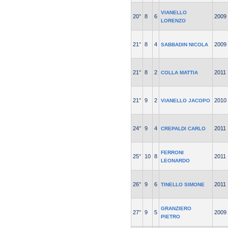
VIANELLO
20°
8
6
2009
LORENZO
21°
8
4
2009
SABBADIN NICOLA
21°
8
2
2011
COLLA MATTIA
21°
9
2
2010
VIANELLO JACOPO
24°
9
4
2011
CREPALDI CARLO
FERRONI
25°
10
8
2011
LEONARDO
26°
9
6
2011
TINELLO SIMONE
GRANZIERO
27°
9
5
2009
PIETRO