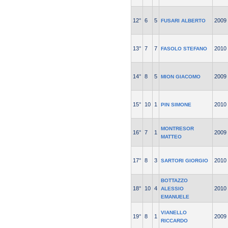
12°
6
5
2009
FUSARI ALBERTO
13°
7
7
2010
FASOLO STEFANO
14°
8
5
2009
MION GIACOMO
15°
10
1
2010
PIN SIMONE
MONTRESOR
16°
7
1
2009
MATTEO
17°
8
3
2010
SARTORI GIORGIO
BOTTAZZO
18°
10
4
2010
ALESSIO
EMANUELE
VIANELLO
19°
8
1
2009
RICCARDO