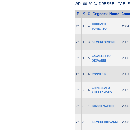
WR: 00:20.24 DRESSEL CAEL
P
S
C
Cognome Nome
Anno
COCCATO
1°
1
4
2004
TOMMASO
2°
1
3
2005
SILVERI SIMONE
CAVALLETTO
3°
1
5
2006
GIOVANNI
4°
1
6
2007
ROSSI JIN
CHINELLATO
5°
2
6
2005
ALESSANDRO
6°
2
4
2005
BOZZO MATTEO
7°
3
1
2008
SILVERI GIOVANNI