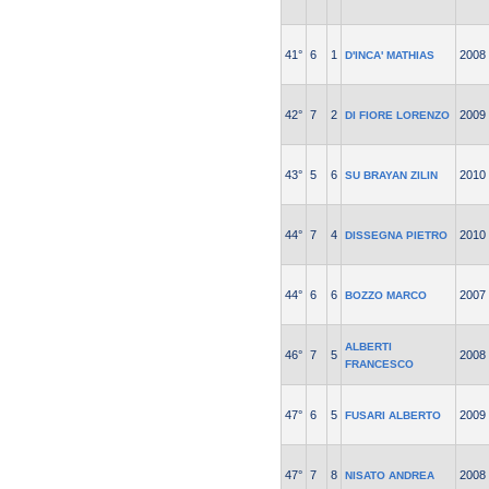
41°
6
1
2008
D'INCA' MATHIAS
42°
7
2
2009
DI FIORE LORENZO
43°
5
6
2010
SU BRAYAN ZILIN
44°
7
4
2010
DISSEGNA PIETRO
44°
6
6
2007
BOZZO MARCO
ALBERTI
46°
7
5
2008
FRANCESCO
47°
6
5
2009
FUSARI ALBERTO
47°
7
8
2008
NISATO ANDREA