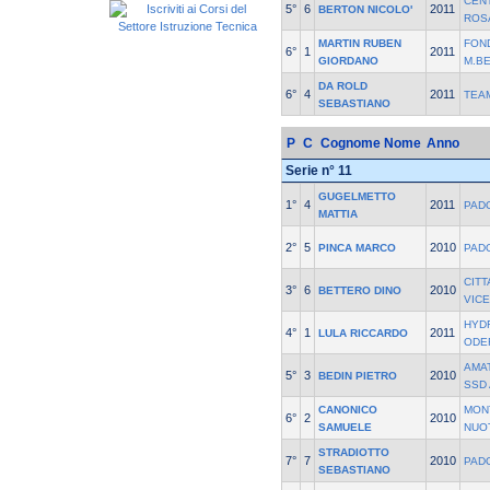
CEN
5°
6
2011
BERTON NICOLO'
ROS
MARTIN RUBEN
FON
6°
1
2011
GIORDANO
M.B
DA ROLD
6°
4
2011
TEA
SEBASTIANO
P
C
Cognome Nome
Anno
Serie n° 11
GUGELMETTO
1°
4
2011
PAD
MATTIA
2°
5
2010
PINCA MARCO
PAD
CITT
3°
6
2010
BETTERO DINO
VIC
HYD
4°
1
2011
LULA RICCARDO
ODE
AMA
5°
3
2010
BEDIN PIETRO
SSD
CANONICO
MON
6°
2
2010
SAMUELE
NUO
STRADIOTTO
7°
7
2010
PAD
SEBASTIANO