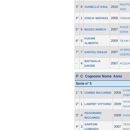
NUOTO
3°
8
2010
VIANELLO SAUL
SSD
4°
1
2008
D'INCA' MATHIAS
ONDAB
PIAVE 
5°
6
2007
BOZZO MARCO
DONA '
FUSARI
6°
5
2009
TEAM 
ALBERTO
HYDRO
7°
7
2007
GAVIOLI GIULIO
ODER
BATTAGLIA
-
4
2007
ACQUA
DAVIDE
P
C
Cognome Nome
Anno
Serie n° 5
HYD
1°
5
2009
CORBO RICCARDO
ODE
SPO
2°
1
2009
LANFRIT VITTORIO
NOA
PEGORARO
3°
4
2009
PAD
RICCARDO
SARTORI
TEA
4°
3
2007
LORENZO
NUO