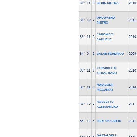
81°
11
3
2010
BEDIN PIETRO
ORCOMENO
81°
12
7
2011
PIETRO
CANONICO
83°
11
2
2010
SAMUELE
84°
9
1
2009
BALAN FEDERICO
STRADIOTTO
85°
11
7
2010
SEBASTIANO
MANGIONE
86°
11
8
2010
RICCARDO
ROSSETTO
87°
12
2
2011
ALESSANDRO
88°
12
3
2011
RIZZI RICCARDO
GASTALDELLI