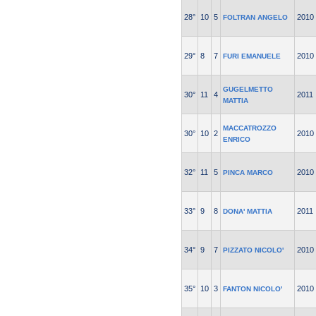
28°
10
5
2010
FOLTRAN ANGELO
29°
8
7
2010
FURI EMANUELE
GUGELMETTO
30°
11
4
2011
MATTIA
MACCATROZZO
30°
10
2
2010
ENRICO
32°
11
5
2010
PINCA MARCO
33°
9
8
2011
DONA' MATTIA
34°
9
7
2010
PIZZATO NICOLO'
35°
10
3
2010
FANTON NICOLO'