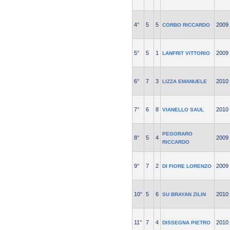
4°
5
5
2009
CORBO RICCARDO
5°
5
1
2009
LANFRIT VITTORIO
6°
7
3
2010
LIZZA EMANUELE
7°
6
8
2010
VIANELLO SAUL
PEGORARO
8°
5
4
2009
RICCARDO
9°
7
2
2009
DI FIORE LORENZO
10°
5
6
2010
SU BRAYAN ZILIN
11°
7
4
2010
DISSEGNA PIETRO