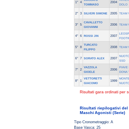
1°
4
2004
TOMMASO
DOLO
2°
3
2005
SILVERI SIMONE
TEAM 
CAVALLETTO
3°
5
2006
TEAM 
GIOVANNI
LEOSP
4°
6
2007
ROSSI JIN
FOOT
TURCATO
5°
8
2008
TEAM 
FILIPPO
NUOTO
6°
7
2007
SORATO ALEX
SSD
VAZZOLA
PIAVE
7°
2
2006
GIOELE
DONA '
VETTORETTI
MONT
8°
1
1999
GIACOMO
NUOTO
Risultati gara ordinati per s
Risultati riepilogativi de
Maschi Agonisti (Serie)
Tipo Cronometraggio: A
Base Vasca: 25