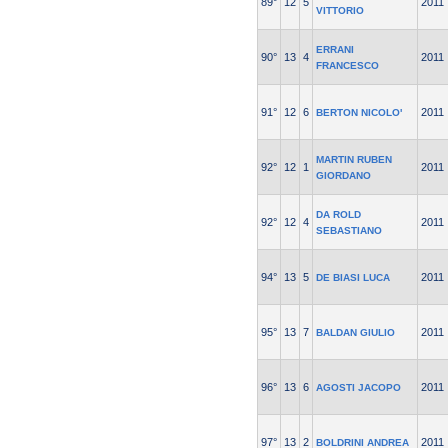
89°
12
5
2011
VITTORIO
ERRANI
90°
13
4
2011
FRANCESCO
91°
12
6
2011
BERTON NICOLO'
MARTIN RUBEN
92°
12
1
2011
GIORDANO
DA ROLD
92°
12
4
2011
SEBASTIANO
94°
13
5
2011
DE BIASI LUCA
95°
13
7
2011
BALDAN GIULIO
96°
13
6
2011
AGOSTI JACOPO
97°
13
2
2011
BOLDRINI ANDREA