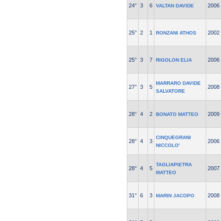
24°
3
6
2006
VALTAN DAVIDE
25°
2
1
2002
RONZANI ATHOS
25°
3
7
2006
RIGOLON ELIA
MARRARO DAVIDE
27°
3
5
2008
SALVATORE
28°
4
2
2009
BONATO MATTEO
CINQUEGRANI
28°
4
3
2006
NICCOLO'
TAGLIAPIETRA
28°
4
5
2007
MATTEO
31°
6
3
2008
MARIN JACOPO