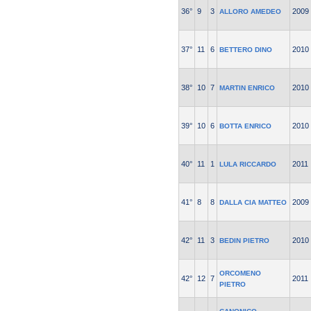
36°
9
3
2009
ALLORO AMEDEO
37°
11
6
2010
BETTERO DINO
38°
10
7
2010
MARTIN ENRICO
39°
10
6
2010
BOTTA ENRICO
40°
11
1
2011
LULA RICCARDO
41°
8
8
2009
DALLA CIA MATTEO
42°
11
3
2010
BEDIN PIETRO
ORCOMENO
42°
12
7
2011
PIETRO