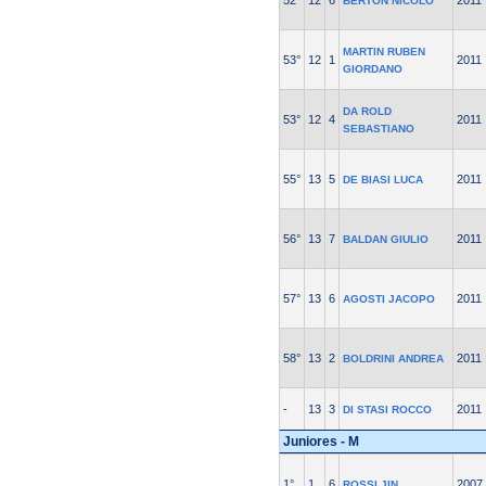
52°
12
6
2011
BERTON NICOLO'
MARTIN RUBEN
53°
12
1
2011
GIORDANO
DA ROLD
53°
12
4
2011
SEBASTIANO
55°
13
5
2011
DE BIASI LUCA
56°
13
7
2011
BALDAN GIULIO
57°
13
6
2011
AGOSTI JACOPO
58°
13
2
2011
BOLDRINI ANDREA
-
13
3
2011
DI STASI ROCCO
Juniores - M
1°
1
6
2007
ROSSI JIN