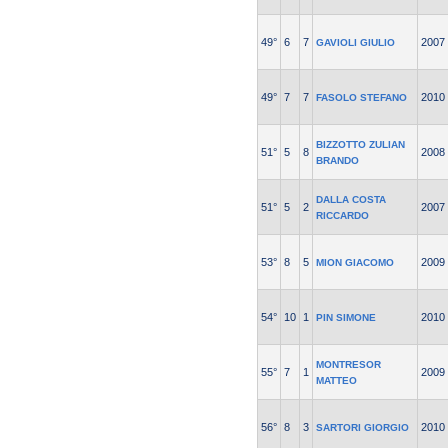
49°
6
7
2007
GAVIOLI GIULIO
49°
7
7
2010
FASOLO STEFANO
BIZZOTTO ZULIAN
51°
5
8
2008
BRANDO
DALLA COSTA
51°
5
2
2007
RICCARDO
53°
8
5
2009
MION GIACOMO
54°
10
1
2010
PIN SIMONE
MONTRESOR
55°
7
1
2009
MATTEO
56°
8
3
2010
SARTORI GIORGIO