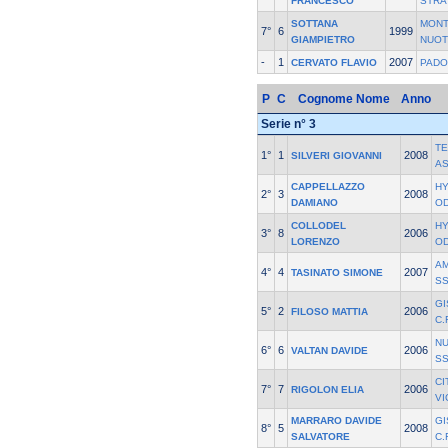
FRANCESCO
STRA
SOTTANA
MONT
7°
6
1999
GIAMPIETRO
NUOT
-
1
2007
CERVATO FLAVIO
PADO
P
C
Cognome Nome
Anno
Serie n° 3
T
1°
1
2008
SILVERI GIOVANNI
A
CAPPELLAZZO
HY
2°
3
2008
DAMIANO
O
COLLODEL
HY
3°
8
2006
LORENZO
O
AM
4°
4
2007
TASINATO SIMONE
SS
GI
5°
2
2006
FILOSO MATTIA
C.
NU
6°
6
2006
VALTAN DAVIDE
S
CI
7°
7
2006
RIGOLON ELIA
VI
MARRARO DAVIDE
GI
8°
5
2008
SALVATORE
C.