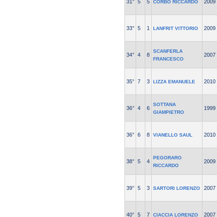
31°
5
5
2009
CORBO RICCARDO
33°
5
1
2009
LANFRIT VITTORIO
SCANFERLA
34°
4
8
2007
FRANCESCO
35°
7
3
2010
LIZZA EMANUELE
SOTTANA
36°
4
6
1999
GIAMPIETRO
36°
6
8
2010
VIANELLO SAUL
PEGORARO
38°
5
4
2009
RICCARDO
39°
5
3
2007
SARTORI LORENZO
40°
5
7
2007
CIACCIA LORENZO