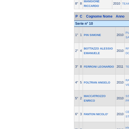
MANGIONE
8°
8
2010
TEA
RICCARDO
P
C
Cognome Nome
Anno
Serie n° 10
PI
1°
1
2010
PIN SIMONE
SA
BOTTAZZO ALESSIO
RI
2°
4
2010
EMANUELE
D
3°
8
2011
FERRONI LEONARDO
T
R
4°
5
2010
FOLTRAN ANGELO
V
MACCATROZZO
SS
5°
2
2010
ENRICO
P
C
6°
3
2010
FANTON NICOLO'
S
H