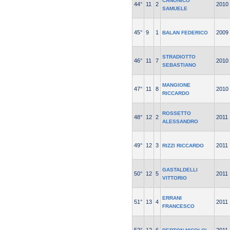
CANONICO
44°
11
2
2010
SAMUELE
45°
9
1
2009
BALAN FEDERICO
STRADIOTTO
46°
11
7
2010
SEBASTIANO
MANGIONE
47°
11
8
2010
RICCARDO
ROSSETTO
48°
12
2
2011
ALESSANDRO
49°
12
3
2011
RIZZI RICCARDO
GASTALDELLI
50°
12
5
2011
VITTORIO
ERRANI
51°
13
4
2011
FRANCESCO