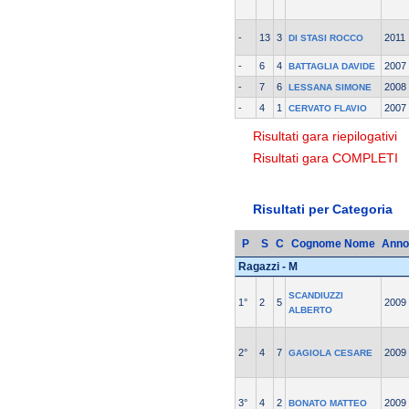
-
13
3
2011
DI STASI ROCCO
-
6
4
2007
BATTAGLIA DAVIDE
-
7
6
2008
LESSANA SIMONE
-
4
1
2007
CERVATO FLAVIO
Risultati gara riepilogativi
Risultati gara COMPLETI
Risultati per Categoria
P
S
C
Cognome Nome
Anno
Ragazzi - M
SCANDIUZZI
1°
2
5
2009
ALBERTO
2°
4
7
2009
GAGIOLA CESARE
3°
4
2
2009
BONATO MATTEO