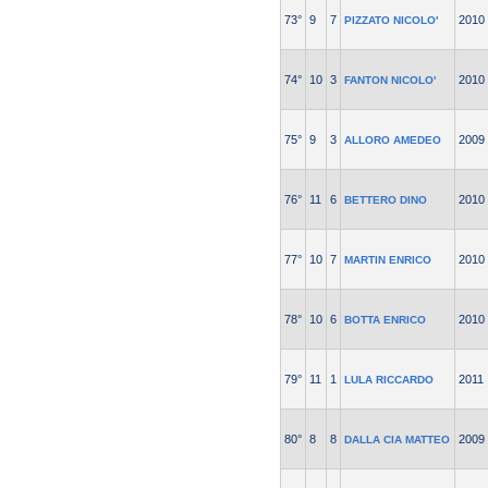
73°
9
7
2010
PIZZATO NICOLO'
74°
10
3
2010
FANTON NICOLO'
75°
9
3
2009
ALLORO AMEDEO
76°
11
6
2010
BETTERO DINO
77°
10
7
2010
MARTIN ENRICO
78°
10
6
2010
BOTTA ENRICO
79°
11
1
2011
LULA RICCARDO
80°
8
8
2009
DALLA CIA MATTEO