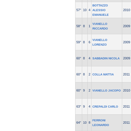
BOTTAZZO
57°
10
4
2010
ALESSIO
EMANUELE
VIANELLO
58°
8
1
2009
RICCARDO
VIANELLO
59°
8
6
2009
LORENZO
60°
8
4
2009
SABBADIN NICOLA
60°
8
2
2011
COLLA MATTIA
60°
9
2
2010
VIANELLO JACOPO
63°
9
4
2011
CREPALDI CARLO
FERRONI
64°
10
8
2011
LEONARDO