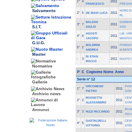
1°
4
2011
FRANCESCO
PREGAN
Salvamento
NORD E
2°
5
2011
DE BIASI LUCA
RL
BALDAN
GABBIA
3°
7
2011
S.I.T.
GIULIO
SSD
AGOSTI
LIB. VI
4°
6
2011
JACOPO
MANTOV
G.U.G.
BOLDRINI
FONDAZ
5°
2
2011
ANDREA
M.BENT
Master
DI STASI
-
3
2011
NUOTO 
ROCCO
Normative
P
C
Cognome Nome
Anno
Serie n° 12
Gallerie
ORCOMENO
PIAV
1°
7
2011
PIETRO
SAN 
Archivio news
ROSSETTO
CEN
2°
2
2011
ALESSANDRO
STR
Annunci
RIVI
3°
3
2011
RIZZI RICCARDO
DOL
GASTALDELLI
CEN
4°
5
2011
VITTORIO
STR