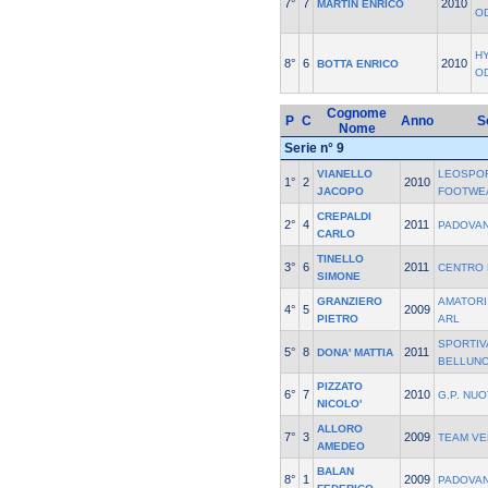
7°
7
2010
MARTIN ENRICO
O
H
8°
6
2010
BOTTA ENRICO
O
Cognome
P
C
Anno
S
Nome
Serie n° 9
VIANELLO
LEOSPOR
1°
2
2010
JACOPO
FOOTWE
CREPALDI
2°
4
2011
PADOVA
CARLO
TINELLO
3°
6
2011
CENTRO 
SIMONE
GRANZIERO
AMATORI
4°
5
2009
PIETRO
ARL
SPORTI
5°
8
2011
DONA' MATTIA
BELLUNO
PIZZATO
6°
7
2010
G.P. NU
NICOLO'
ALLORO
7°
3
2009
TEAM VE
AMEDEO
BALAN
8°
1
2009
PADOVA