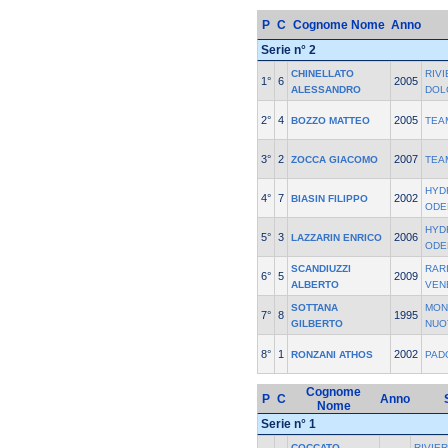
P
C
Cognome Nome
Anno
Serie n° 2
CHINELLATO
RIVI
1°
6
2005
ALESSANDRO
DOL
2°
4
2005
BOZZO MATTEO
TEA
3°
2
2007
ZOCCA GIACOMO
TEA
HYD
4°
7
2002
BIASIN FILIPPO
ODE
HYD
5°
3
2006
LAZZARIN ENRICO
ODE
SCANDIUZZI
RAR
6°
5
2009
ALBERTO
VEN
SOTTANA
MON
7°
8
1995
GILBERTO
NUO
8°
1
2002
RONZANI ATHOS
PAD
Cognome
P
C
Anno
Nome
Serie n° 1
COCCATO
RIVIER