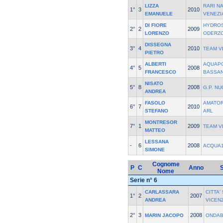
LIZZA
RARI N
1°
3
2010
EMANUELE
VENEZI
DI FIORE
HYDROS
2°
2
2009
LORENZO
ODERZ
DISSEGNA
3°
4
2010
TEAM V
PIETRO
ALBERTI
AQUAPO
4°
5
2008
FRANCESCO
BASSAN
NISATO
5°
8
2008
G.P. N
ANDREA
FASOLO
AMATOR
6°
7
2010
STEFANO
ARL
MONTRESOR
7°
1
2009
TEAM V
MATTEO
LESSANA
-
6
2008
ACQUA1
SIMONE
Cognome
P
C
Anno
S
Nome
Serie n° 6
CARLASSARA
CITTA'
1°
2
2007
ANDREA
VICEN
2°
3
2008
MARIN JACOPO
ONDAB