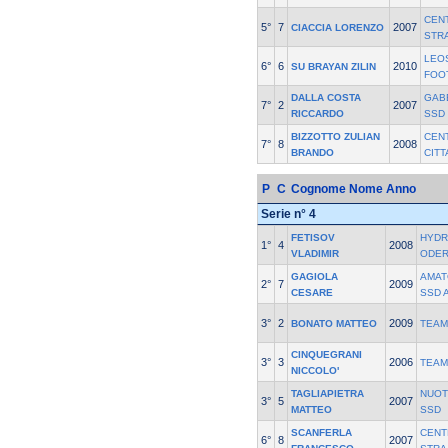
CEN
5°
7
2007
CIACCIA LORENZO
STR
LEO
6°
6
2010
SU BRAYAN ZILIN
FOO
DALLA COSTA
GAB
7°
2
2007
RICCARDO
SSD
BIZZOTTO ZULIAN
CEN
7°
8
2008
BRANDO
CIT
P
C
Cognome Nome
Anno
Serie n° 4
FETISOV
HYDR
1°
4
2008
VLADIMIR
ODE
GAGIOLA
AMAT
2°
7
2009
CESARE
SSD 
3°
2
2009
BONATO MATTEO
TEAM
CINQUEGRANI
3°
3
2006
TEAM
NICCOLO'
TAGLIAPIETRA
NUOT
3°
5
2007
MATTEO
SSD
SCANFERLA
CENT
6°
8
2007