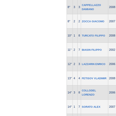
CAPPELLAZZO
8°
3
3
2008
DAMIANO
8°
2
2
2007
ZOCCA GIACOMO
10°
1
8
2008
TURCATO FILIPPO
11°
2
7
2002
BIASIN FILIPPO
12°
2
3
2006
LAZZARIN ENRICO
13°
4
4
2008
FETISOV VLADIMIR
COLLODEL
14°
3
8
2006
LORENZO
14°
1
7
2007
SORATO ALEX