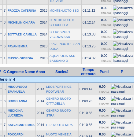
TREVISO
FINA 386
0.00
°
7
2013
01:11.12
FROZZA CATERINA
MONTENUOTO SSD
FINA 384
0.00
CENTRO NUOTO
°
8
2014
01:12.14
MICHELIN CHIARA
CITTADELLA
FINA 368
0.00
CITTA' SPORT
°
3
2014
01:13.33
BOTTAZZI CAMILLA
VICENZA SSD
FINA 351
0.00
PIAVE NUOTO - SAN
°
6
2013
01:13.75
PAVAN EMMA
DONA '
FINA 345
0.00
AQUAPOLIS SSD -
°
1
2013
01:14.02
RUSSO GIORGIA
BASSANO D
FINA 341
Tempo
P
C
Cognome Nome
Anno
Società
Punti
P
ottenuto
Serie n° 4
0.00
MINOUNGOU
LEOSPORT NICE
°
6
2013
01:09.47
EMANUELA
FOOTWEAR
FINA 412
0.00
CENTRO NUOTO
°
8
2014
01:09.76
BRIGO ANNA
CITTADELLA
FINA 407
0.00
MEDICINA
CENTRO NUOTO
°
3
2014
01:10.56
LUCREZIA
STRA
FINA 394
0.00
°
7
2014
01:10.56
SALVAGNO EMMA
G.P. NUOTO MIRA
FINA 394
0.00
FOCCARDI
NUOTO VENEZIA
°
1
2014
01:10.66