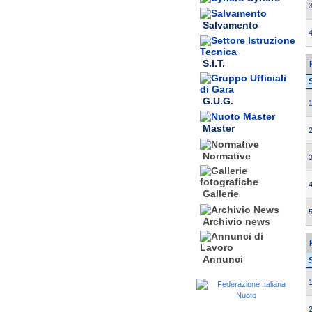
3
Salvamento
4
S.I.T.
G.U.G.
1
Master
2
Normative
3
4
Gallerie
5
Archivio news
Annunci
1
2