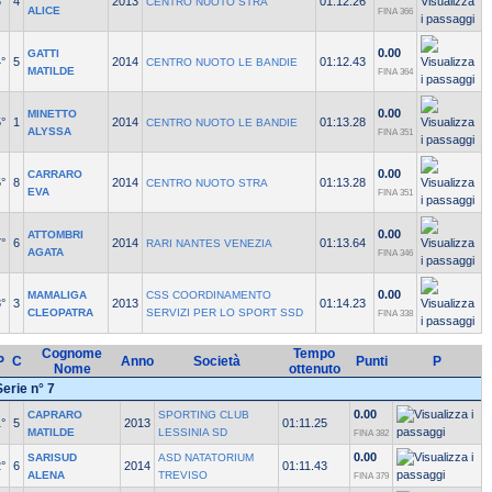
°
4
2013
01:12.26
CENTRO NUOTO STRA
ALICE
FINA 366
0.00
GATTI
°
5
2014
01:12.43
CENTRO NUOTO LE BANDIE
MATILDE
FINA 364
0.00
MINETTO
°
1
2014
01:13.28
CENTRO NUOTO LE BANDIE
ALYSSA
FINA 351
0.00
CARRARO
°
8
2014
01:13.28
CENTRO NUOTO STRA
EVA
FINA 351
0.00
ATTOMBRI
°
6
2014
01:13.64
RARI NANTES VENEZIA
AGATA
FINA 346
0.00
MAMALIGA
CSS COORDINAMENTO
°
3
2013
01:14.23
CLEOPATRA
SERVIZI PER LO SPORT SSD
FINA 338
Cognome
Tempo
P
C
Anno
Società
Punti
P
Nome
ottenuto
Serie n° 7
0.00
CAPRARO
SPORTING CLUB
°
5
2013
01:11.25
MATILDE
LESSINIA SD
FINA 382
0.00
SARISUD
ASD NATATORIUM
°
6
2014
01:11.43
ALENA
TREVISO
FINA 379