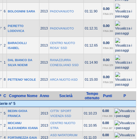
0.00
°
6
2013
01:11.90
BOLOGNINI SARA
PADOVANUOTO
FINA 372
0.00
PIERETTO
°
5
2013
01:12.31
PADOVANUOTO
LODOVICA
FINA 366
0.00
BARACIOLLI
CENTRO NUOTO
°
2
2013
01:12.65
ISABEL
ROSA' SSD
FINA 361
0.00
DAL BIANCO DA
RANAZZURRA
°
1
2013
01:14.90
SILVA NOEMI
CONEGLIANO SSD
FINA 329
0.00
°
8
2013
01:15.00
PETTENO' NICOLE
ARCA NUOTO ASD
FINA 328
Tempo
P
C
Cognome Nome
Anno
Società
Punti
P
ottenuto
Serie n° 5
0.00
BEDIN GIOIA
CITTA' SPORT
°
5
2013
01:10.23
FRANCA
VICENZA SSD
FINA 399
0.00
MOCANU
CENTRO NUOTO
°
2
2013
01:10.95
ALEXANDRA IOANA
STRA
FINA 387
0.00
ASD NATATORIUM
°
4
2013
01:11.03
FORTAREZZA GAIA