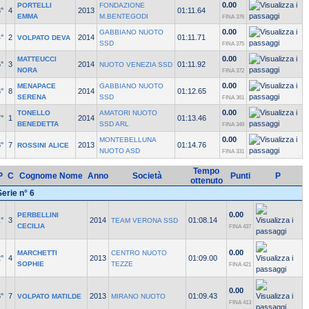
0.00
PORTELLI
FONDAZIONE
°
4
2013
01:11.64
EMMA
M.BENTEGODI
FINA 376
0.00
GABBIANO NUOTO
°
2
2014
01:11.71
VOLPATO DEVA
SSD
FINA 375
0.00
MATTEUCCI
°
3
2014
01:11.92
NUOTO VENEZIA SSD
NORA
FINA 372
0.00
MENAPACE
GABBIANO NUOTO
°
8
2014
01:12.65
SERENA
SSD
FINA 361
0.00
TONELLO
AMATORI NUOTO
°
1
2014
01:13.46
BENEDETTA
SSD ARL
FINA 349
0.00
MONTEBELLUNA
°
7
2013
01:14.76
ROSSINI ALICE
NUOTO ASD
FINA 331
Tempo
P
C
Cognome Nome
Anno
Società
Punti
P
ottenuto
Serie n° 6
0.00
PERBELLINI
°
3
2014
01:08.14
TEAM VERONA SSD
CECILIA
FINA 437
0.00
MARCHETTI
CENTRO NUOTO
°
4
2013
01:09.00
SOPHIE
TEZZE
FINA 421
0.00
°
7
2013
01:09.43
VOLPATO MATILDE
MIRANO NUOTO
FINA 413