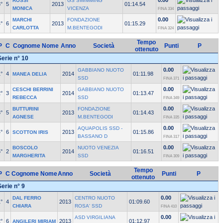
0.00
ROSSI
GS SWIMMING
°
5
2013
01:14.54
MONICA
VICENZA
FINA 334
0.00
MARCHI
FONDAZIONE
°
6
2013
01:15.29
CARLOTTA
M.BENTEGODI
FINA 324
Tempo
P
C
Cognome Nome
Anno
Società
Punti
P
ottenuto
Serie n° 10
0.00
GABBIANO NUOTO
°
4
2014
01:11.98
MANEA DELIA
SSD
FINA 371
0.00
CESCHI BERRINI
GABBIANO NUOTO
°
3
2014
01:13.47
REBECCA
SSD
FINA 349
0.00
BUTTURINI
FONDAZIONE
°
5
2013
01:14.43
AGNESE
M.BENTEGODI
FINA 335
0.00
AQUAPOLIS SSD -
°
6
2013
01:15.86
SCOTTON IRIS
BASSANO D
FINA 317
0.00
BOSCOLO
NUOTO VENEZIA
°
2
2014
01:16.51
MARGHERITA
SSD
FINA 309
Tempo
P
C
Cognome Nome
Anno
Società
Punti
P
ottenuto
Serie n° 9
0.00
DAL FERRO
CENTRO NUOTO
°
4
2013
01:09.60
CHIARA
ROSA' SSD
FINA 410
0.00
ASD VIRGILIANA
°
6
2013
01:12.97
ANGILERI MIRIAM