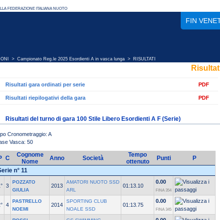
FIN VENE
IONI
>
Campionato Reg.le 2025 Esordienti A in vasca lunga
> RISULTATI
Risultat
Risultati gara ordinati per serie
PDF
Risultati riepilogativi della gara
PDF
Risultati del turno di gara 100 Stile Libero Esordienti A F (Serie)
ipo Cronometraggio: A
ase Vasca: 50
Cognome
Tempo
P
C
Anno
Società
Punti
P
Nome
ottenuto
Serie n° 11
0.00
POZZATO
AMATORI NUOTO SSD
°
3
2013
01:13.10
GIULIA
ARL
FINA 354
0.00
PASTRELLO
SPORTING CLUB
°
4
2014
01:13.75
NOEMI
NOALE SSD
FINA 345