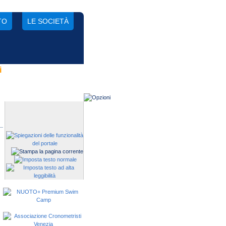
TO
LE SOCIETÀ
i
Gestisci una società?
Devi iscrivere i tuoi atleti alle
manifestazioni?