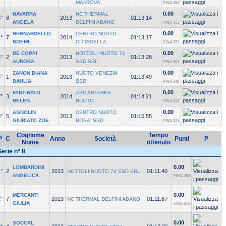
MANTOVA
FINA 356
0.00
NAVARRA
NC THERMAL
°
8
2013
01:13.14
ANGELA
DELFINI ABANO
FINA 353
0.00
BERNARDELLO
CENTRO NUOTO
°
7
2014
01:13.17
NOEMI
CITTADELLA
FINA 353
0.00
DE COPPI
NOTTOLI NUOTO 74
°
2
2013
01:13.28
AURORA
SSD SRL
FINA 351
0.00
ZANON DIANA
NUOTO VENEZIA
°
1
2013
01:13.49
DAHLIA
SSD
FINA 348
0.00
FANTINATO
ASD ANTARES
°
3
2014
01:14.21
BELEN
NUOTO
FINA 338
0.00
AGNOLIN
CENTRO NUOTO
°
5
2013
01:15.55
GIURIATO ZOE
ROSA' SSD
FINA 321
Cognome
Tempo
P
C
Anno
Società
Punti
P
Nome
ottenuto
Serie n° 8
0.00
LOMBARDINI
°
2
2013
01:11.40
NOTTOLI NUOTO 74 SSD SRL
ANGELICA
FINA 380
0.00
MERCANTI
°
7
2013
01:11.67
NC THERMAL DELFINI ABANO
GIULIA
FINA 376
0.00
SOCCAL