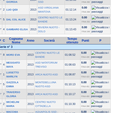
GIORGIA
SSD
FINA 392
0.00
ASD VIRGILIANA
°
2
2013
01:12.14
LUO QIDI
MANTOVA
FINA 368
0.00
CENTRO NUOTO LE
°
5
2013
01:13.24
DAL COL ALICE
BANDIE
FINA 352
0.00
RIVIERA NUOTO -
°
4
2013
01:13.43
GAMBARO ELISA
DOLO
FINA 349
Cognome
Tempo
P
C
Anno
Società
Punti
P
Nome
ottenuto
Serie n° 3
0.00
CENTRO NUOTO LE
°
8
2013
01:08.52
MORO EVA
BANDIE
FINA 430
0.00
MEGGIATO
ASD NATATORIUM
°
4
2013
01:08.63
MAYA
TREVISO
FINA 428
0.00
LUISETTO
°
1
2013
01:08.87
ARCA NUOTO ASD
MARILYN
FINA 423
0.00
GAZZOLA
MONTEBELLUNA
°
5
2013
01:10.13
EMMA
NUOTO ASD
FINA 401
0.00
TRAVERSO
°
7
2013
01:10.17
ARCA NUOTO ASD
GLORIA
FINA 400
0.00
MICHELINI
CENTRO NUOTO
°
2
2013
01:10.30
MARIA
CITTADELLA
FINA 398
0.00
MACCHIA
AQUAPOLIS SSD -