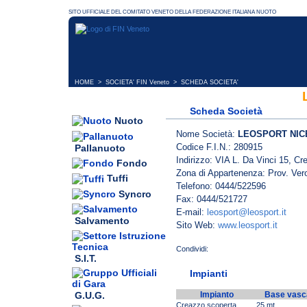
HOME
>
SOCIETA' FIN Veneto
> SCHEDA SOCIETA'
Scheda Società
Nuoto
Nome Società:
LEOSPORT NI
Codice F.I.N.: 280915
Pallanuoto
Indirizzo: VIA L. Da Vinci 15, C
Fondo
Zona di Appartenenza: Prov. Ver
Tuffi
Telefono: 0444/522596
Syncro
Fax: 0444/521727
E-mail:
leosport@leosport.it
Salvamento
Sito Web:
www.leosport.it
S.I.T.
Impianti
G.U.G.
Impianto
Base vasc
Creazzo scoperta
25 mt