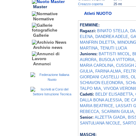
Creazzo coperta
25 mt
Master
Atleti NUOTO
Normative
FEMMINE:
Ragazzi:
BINATO STELLA
,
DA
Gallerie
ELENA
,
DANDREA ADELE
,
GA
MANFRIN DILETTA
,
MINOUN
Archivio news
MARTINA
,
TENUTI LUCIA
Juniores:
BATTISTI MICOL
,
B
AURORA
,
BUSOLA VITTORIA
Annunci
MARIA CAROLINA
,
CUSSIGH 
GIULIA
,
FARINA ALMA
,
FELTR
GIORDANI CASTELLI IRIS
,
OL
SCHIAVON ELEONORA
,
SCHI
TALPO MIA
,
VIVODA VERONI
Cadetti:
BELDI' ELISABETTA
,
DALLA BONA ALESSIA
,
DE C
MARIA BEATRICE
,
LASSATI 
REBECCA
,
SCARMIN GIULIA
Senior:
ALZETTA GIADA
,
BIS
SANTULIANA NICOLE
,
SARTO
MASCHI: