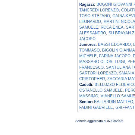
Ragazzi:
BOGONI GIOVANNI 
TANCREDI LORENZO
,
COLAT
TOSO STEFANO
,
GAINA KEV
LEONARDO
,
MARTINI NICOL
SAMUELE
,
ROCA ENEA
,
SAR
ALESSANDRO
,
SU BRAYAN ZI
JACOPO
Juniores:
BASSI EDOARDO
,
TOMMASO
,
BIGOLIN GIANMA
MICHELE
,
FARINA JACOPO
,
MASSARO OLIOSI LUIGI
,
PER
FRANCESCO
,
SANTULIANA 
SARTORI LORENZO
,
SMANIA
CRISTOPHER
,
ZACCARIA MA
Cadetti:
BELLUZZO FEDERIC
OSTANELLO SAMUELE
,
PERO
MASSIMO
,
VIANELLO SAMU
Senior:
BALLARDIN MATTEO
FADINI GABRIELE
,
GRIFFAN
Scheda aggiornata al 07/08/2026
© 2004 Copyright by FIN Veneto - P.Iva 01384031009