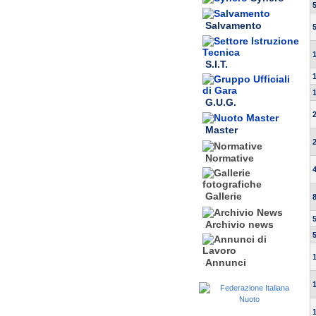
Salvamento
S.I.T.
G.U.G.
Master
Normative
Gallerie
Archivio news
Annunci