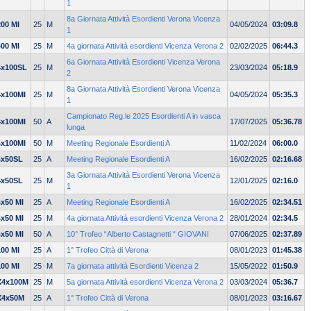
1
8a Giornata Attività Esordienti Verona Vicenza
200 MI
25
M
04/05/2024
03:09.8
1
400 MI
25
M
4a giornata Attività esordienti Vicenza Verona 2
02/02/2025
06:44.3
6a Giornata Attività Esordienti Vicenza Verona
4x100SL
25
M
23/03/2024
05:18.9
2
8a Giornata Attività Esordienti Verona Vicenza
4x100MI
25
M
04/05/2024
05:35.3
1
Campionato Reg.le 2025 Esordienti A in vasca
4x100MI
50
A
17/07/2025
05:36.78
lunga
4x100MI
50
M
Meeting Regionale Esordienti A
11/02/2024
06:00.0
4x50SL
25
A
Meeting Regionale Esordienti A
16/02/2025
02:16.68
3a Giornata Attività Esordienti Verona Vicenza
4x50SL
25
M
12/01/2025
02:16.0
1
4x50 MI
25
A
Meeting Regionale Esordienti A
16/02/2025
02:34.51
4x50 MI
25
M
4a giornata Attività esordienti Vicenza Verona 2
28/01/2024
02:34.5
4x50 MI
50
A
10° Trofeo “Alberto Castagnetti “ GIOVANI
07/06/2025
02:37.89
100 MI
25
A
1° Trofeo Città di Verona
08/01/2023
01:45.38
100 MI
25
M
7a giornata attività Esordienti Vicenza 2
15/05/2022
01:50.9
X4x100M
25
M
5a giornata Attività esordienti Vicenza Verona 2
03/03/2024
05:36.7
X4x50M
25
A
1° Trofeo Città di Verona
08/01/2023
03:16.67