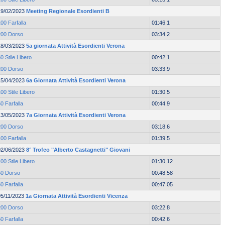
19/02/2023
Meeting Regionale Esordienti B
00 Farfalla
01:46.1
200 Dorso
03:34.2
18/03/2023
5a giornata Attività Esordienti Verona
0 Stile Libero
00:42.1
200 Dorso
03:33.9
15/04/2023
6a Giornata Attività Esordienti Verona
00 Stile Libero
01:30.5
0 Farfalla
00:44.9
13/05/2023
7a Giornata Attività Esordienti Verona
200 Dorso
03:18.6
00 Farfalla
01:39.5
02/06/2023
8° Trofeo "Alberto Castagnetti" Giovani
00 Stile Libero
01:30.12
50 Dorso
00:48.58
0 Farfalla
00:47.05
05/11/2023
1a Giornata Attività Esordienti Vicenza
200 Dorso
03:22.8
0 Farfalla
00:42.6