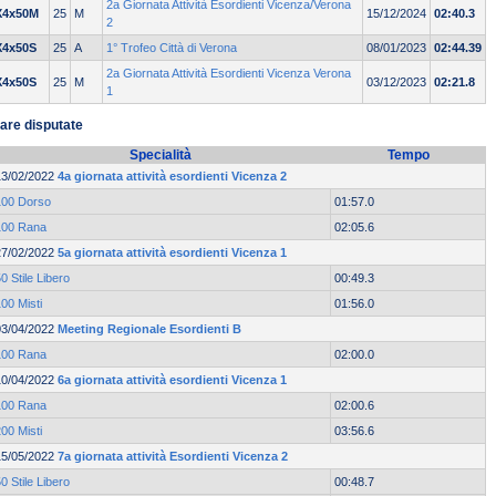
2a Giornata Attività Esordienti Vicenza/Verona
X4x50M
25
M
15/12/2024
02:40.3
2
X4x50S
25
A
1° Trofeo Città di Verona
08/01/2023
02:44.39
2a Giornata Attività Esordienti Vicenza Verona
X4x50S
25
M
03/12/2023
02:21.8
1
are disputate
Specialità
Tempo
13/02/2022
4a giornata attività esordienti Vicenza 2
100 Dorso
01:57.0
100 Rana
02:05.6
27/02/2022
5a giornata attività esordienti Vicenza 1
0 Stile Libero
00:49.3
00 Misti
01:56.0
03/04/2022
Meeting Regionale Esordienti B
100 Rana
02:00.0
10/04/2022
6a giornata attività esordienti Vicenza 1
100 Rana
02:00.6
00 Misti
03:56.6
15/05/2022
7a giornata attività Esordienti Vicenza 2
0 Stile Libero
00:48.7