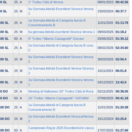
50 SL
25
A
1° Trofeo Città di Verona
08/01/2023
00:42.56
6a Giornata Attività Esordienti Vicenza Verona
50 SL
25
M
23/03/2024
00:37.7
2
1a Giornata Attività di Categoria fascia B
100 SL
25
A
11/01/2026
01:13.78
Concentramento B
100 SL
25
M
5a giornata Attività esordienti Vicenza Verona 1
09/03/2025
01:18.2
100 SL
50
A
8° Trofeo "Alberto Castagnetti" Giovani
03/06/2023
01:30.12
2a Giornata Attività di Categoria fascia B conc.
200 SL
25
A
08/02/2026
02:34.60
C
6a Giornata Attività Esordienti Vicenza Verona
200 SL
25
M
30/03/2025
02:50.4
2
1a Giornata Attività Esordienti Verona-Vicenza
400 SL
25
M
10/11/2024
06:01.8
2
2a Giornata Attività Esordienti Vicenza Verona
800 SL
25
M
03/12/2023
12:42.6
1
50 DO
25
A
Meeting di Halloween 20° Trofeo Città di Rosà
02/11/2025
00:38.05
50 DO
50
A
10° Trofeo “Alberto Castagnetti “ GIOVANI
07/06/2025
00:41.18
1a Giornata Attività di Categoria fascia B
100 DO
25
A
11/01/2026
01:20.08
Concentramento B
2a Giornata Attività Esordienti Vicenza/Verona
100 DO
25
M
15/12/2024
01:25.8
2
Campionato Reg.le 2025 Esordienti A in vasca
100 DO
50
A
17/07/2025
01:27.66