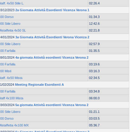
taff. 4x50 Stile L.
02:26.4
03/12/2023
2a Giornata Attività Esordienti Vicenza Verona 1
100 Dorso
01:34.3
00 Stile Libero
12:42.6
istaffetta 4x50 SL
02:21.8
14/01/2024
3a Giornata Attività Esordienti Verona Vicenza 2
00 Stile Libero
02:57.9
00 Farfalla
01:35.5
28/01/2024
4a giornata Attività esordienti Vicenza Verona 2
00 Farfalla
03:19.6
00 Misti
03:16.3
taff. 4x50 Mista
02:34.5
11/02/2024
Meeting Regionale Esordienti A
00 Farfalla
03:34.8
taff 4x100 Mista
06:00.0
03/03/2024
5a giornata Attività esordienti Vicenza Verona 2
00 Stile Libero
01:21.1
200 Dorso
03:03.5
Mistaffetta 4x100 MX
05:36.7