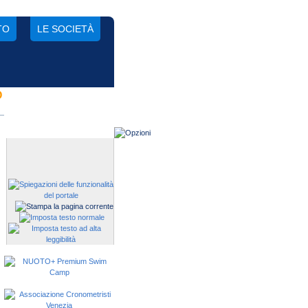
TO
LE SOCIETÀ
O
Gestisci una società?
Devi iscrivere i tuoi atleti alle
manifestazioni?