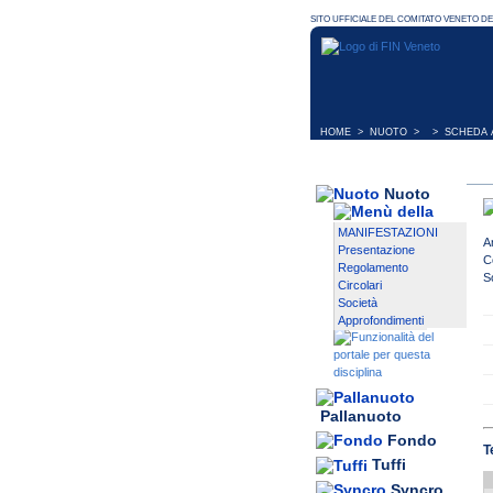
HOME
>
NUOTO
> > SCHEDA A
Nuoto
MANIFESTAZIONI
A
Presentazione
C
Regolamento
S
Circolari
Società
Approfondimenti
Pallanuoto
Fondo
T
Tuffi
Syncro