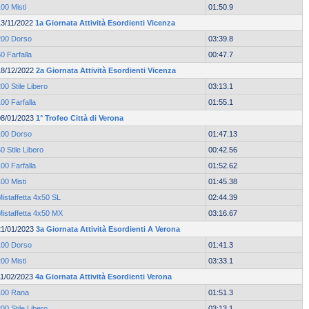
00 Misti
01:50.9
13/11/2022
1a Giornata Attività Esordienti Vicenza
200 Dorso
03:39.8
0 Farfalla
00:47.7
18/12/2022
2a Giornata Attività Esordienti Vicenza
00 Stile Libero
03:13.1
00 Farfalla
01:55.1
08/01/2023
1° Trofeo Città di Verona
100 Dorso
01:47.13
0 Stile Libero
00:42.56
00 Farfalla
01:52.62
00 Misti
01:45.38
istaffetta 4x50 SL
02:44.39
Mistaffetta 4x50 MX
03:16.67
21/01/2023
3a Giornata Attività Esordienti A Verona
100 Dorso
01:41.3
00 Misti
03:33.1
11/02/2023
4a Giornata Attività Esordienti Verona
100 Rana
01:51.3
00 Stile Libero
03:13.1