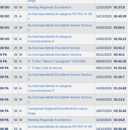
lunga
100 DO
50
M
Meeting Regionale Esordienti A
11/02/2024
01:37.8
2a Giornata Attività di categoria PD-RO-VI-VR
200 DO
25
A
14/12/2025
02:49.39
1
8a Giornata Attività Esordienti Verona Vicenza
200 DO
25
M
04/05/2025
03:00.6
2
2a Giornata Attività di categoria
200 DO
50
A
24/05/2026
02:59.22
Concentramento E
100 RA
25
M
4a Giornata Attività Esordienti Verona
11/02/2023
01:51.3
50 FA
25
M
1a Giornata Attività Esordienti Vicenza
05/11/2023
00:42.6
50 FA
50
A
9° Trofeo “Alberto Castagnetti “ GIOVANI
08/06/2024
00:42.30
100 FA
25
A
1° Trofeo Città di Verona
08/01/2023
01:52.62
3a Giornata Attività Esordienti Verona Vicenza
100 FA
25
M
12/01/2025
01:30.7
1
2a Giornata Attività di categoria
100 FA
50
A
24/05/2026
01:24.69
Concentramento E
8a Giornata Attività Esordienti Verona Vicenza
200 FA
25
M
04/05/2024
03:13.5
1
Campionati Regionali Esordienti A in vasca
200 FA
50
A
18/07/2024
03:32.65
lunga
200 FA
50
M
Meeting Regionale Esordienti A
11/02/2024
03:34.8
2a Giornata Attività di categoria PD-RO-VI-VR
200 MI
25
A
14/12/2025
02:55.44