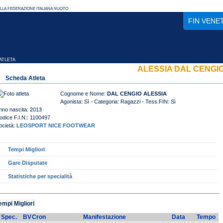
FIN VENE
TLETA
ALESSIA DAL CENGI
Scheda Atleta
Cognome e Nome:
DAL CENGIO ALESSIA
Agonista: Sì - Categoria: Ragazzi - Tess.FIN: Sì
nno nascita: 2013
odice F.I.N.: 1100497
ocietà:
LEOSPORT NICE FOOTWEAR
Tempi Migliori
Gare Disputate
Statistiche per specialità
empi Migliori
Spec.
BV
Cron
Manifestazione
Data
Tempo