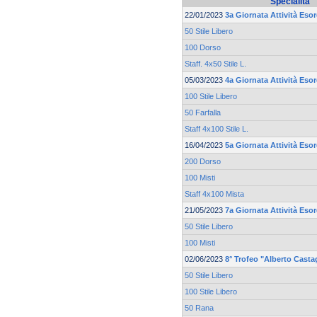
Specialità
22/01/2023
3a Giornata Attività Eso
50 Stile Libero
100 Dorso
Staff. 4x50 Stile L.
05/03/2023
4a Giornata Attività Eso
100 Stile Libero
50 Farfalla
Staff 4x100 Stile L.
16/04/2023
5a Giornata Attività Eso
200 Dorso
100 Misti
Staff 4x100 Mista
21/05/2023
7a Giornata Attività Esor
50 Stile Libero
100 Misti
02/06/2023
8° Trofeo "Alberto Casta
50 Stile Libero
100 Stile Libero
50 Rana