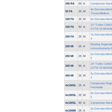
200 RA
50
A
Campionato Nazi
4a Giornata Attivi
50 FA
25
M
Treviso/Belluno
100 FA
25
M
8a Giornata Attivi
13° Trofeo CANO
100 FA
50
A
CITTA' DI MONS
7a Giornata Attivi
200 FA
25
M
3
Meeting Regional
200 MI
25
A
concentramento 
2a Giornata Attivi
200 MI
25
M
2
14° Trofeo CANO
200 MI
50
A
CITTA' DI MONS
6a Giornata Attivi
400 MI
25
M
2
Campionato Region
4x100SL
25
A
Femminile
6a Giornata Attivi
4x100SL
25
M
2
4x100SL
50
A
Campionato Nazi
2a Giornata Attivi
4x100MI
25
A