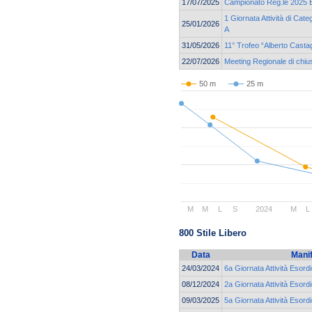
17/07/2025
Campionato Reg.le 2025 Es
1 Giornata Attività di Cat
25/01/2026
A
31/05/2026
11° Trofeo “Alberto Casta
22/07/2026
Meeting Regionale di chiu
50 m
25 m
M
M
L
S
2024
M
L
800 Stile Libero
Data
Mani
24/03/2024
6a Giornata Attività Esord
08/12/2024
2a Giornata Attività Esord
09/03/2025
5a Giornata Attività Esord