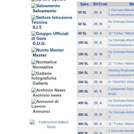
Spec.
BV
Cron
Ma
1 Giornata Attivit
Salvamento
50 SL
25
A
Concentramento 
6a Giornata Attivi
50 SL
25
M
2
S.I.T.
50 SL
50
A
11° Trofeo “Alber
1a Giornata Attivi
100 SL
25
A
G.U.G.
Concentramento 
6a Giornata Attivi
100 SL
25
M
Master
2
100 SL
50
A
11° Trofeo “Alber
Normative
Meeting Regional
200 SL
25
A
concentramento 
200 SL
25
M
6° TROFEO PRI
Gallerie
Campionato Reg.le
200 SL
50
A
lunga
Archivio news
1a Giornata Attivi
400 SL
25
A
Concentramento 
Annunci
7a Giornata Attivi
400 SL
25
M
3
400 SL
50
A
11° Trofeo “Alber
1 Giornata Attivit
800 SL
25
A