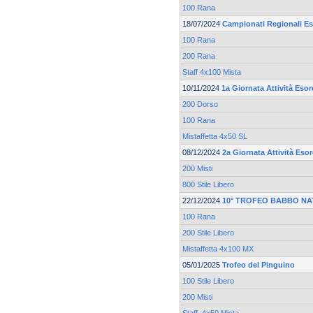
100 Rana
18/07/2024
Campionati Regionali Es
100 Rana
200 Rana
Staff 4x100 Mista
10/11/2024
1a Giornata Attività Esor
200 Dorso
100 Rana
Mistaffetta 4x50 SL
08/12/2024
2a Giornata Attività Esor
200 Misti
800 Stile Libero
22/12/2024
10° TROFEO BABBO NA
100 Rana
200 Stile Libero
Mistaffetta 4x100 MX
05/01/2025
Trofeo del Pinguino
100 Stile Libero
200 Misti