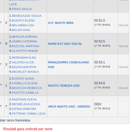
LUCE
4.
FRISO GIULIA
1.
MENEGAZZO GIULIA
2.
02:51.0
BUSATO ELENA
°
2
G.P. NUOTO MIRA
3.
MALAMAN LISA
(1° FR.
00:44.6)
FINA 215
4.
BALAN GAIA
1.
MERLER AURORA
2.
02:52.5
ZAMPA CATERINA
°
8
NORD EST H2O SSD RL
3.
BUCCIOL MARTINA
(1° FR.
00:45.5)
FINA 209
4.
OLIVOTTO NOEMI
1.
MORANDIN ALBA
2.
02:53.1
VALERIO ALICE
RANAZZURRA CONEGLIANO
°
3
3.
DOUAOUDA RYM
SSD
(1° FR.
00:42.8)
FINA 207
4.
MICHELET BIANCA
1.
BUSATO GIADA
2.
02:54.8
VIANELLO ELENA
°
1
NUOTO VENEZIA SSD
3.
MAIOCCHI REBECCA
(1° FR.
00:43.6)
FINA 201
4.
FICOTTO CAMILLA
1.
PADOVAN SVEVA
2.
SQU
MICHIELIN ALESSIA
°
7
ARCA NUOTO ASD - ODERZO
3.
OSTAN GINEVRA
(1° FR.
00:41.5)
4.
PETTENO' EMMA LUCIA
ote: terzo frazionista
Risultati gara ordinati per serie