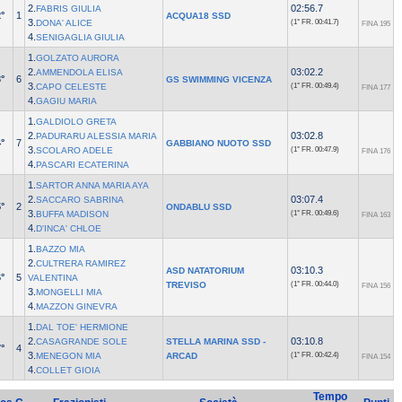
2.
02:56.7
FABRIS GIULIA
°
1
ACQUA18 SSD
3.
DONA' ALICE
(1° FR.
00:41.7)
FINA 195
4.
SENIGAGLIA GIULIA
1.
GOLZATO AURORA
2.
03:02.2
AMMENDOLA ELISA
°
6
GS SWIMMING VICENZA
3.
CAPO CELESTE
(1° FR.
00:49.4)
FINA 177
4.
GAGIU MARIA
1.
GALDIOLO GRETA
2.
03:02.8
PADURARU ALESSIA MARIA
°
7
GABBIANO NUOTO SSD
3.
SCOLARO ADELE
(1° FR.
00:47.9)
FINA 176
4.
PASCARI ECATERINA
1.
SARTOR ANNA MARIA AYA
2.
03:07.4
SACCARO SABRINA
°
2
ONDABLU SSD
3.
BUFFA MADISON
(1° FR.
00:49.6)
FINA 163
4.
D'INCA' CHLOE
1.
BAZZO MIA
2.
CULTRERA RAMIREZ
03:10.3
ASD NATATORIUM
°
5
VALENTINA
TREVISO
(1° FR.
00:44.0)
FINA 156
3.
MONGELLI MIA
4.
MAZZON GINEVRA
1.
DAL TOE' HERMIONE
2.
03:10.8
CASAGRANDE SOLE
STELLA MARINA SSD -
°
4
3.
MENEGON MIA
ARCAD
(1° FR.
00:42.4)
FINA 154
4.
COLLET GIOIA
Tempo