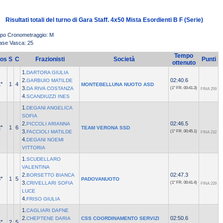
Risultati totali del turno di Gara Staff. 4x50 Mista Esordienti B F (Serie)
ipo Cronometraggio: M
ase Vasca: 25
Tempo
os
S
C
Frazionisti
Società
Punti
ottenuto
1.
DARTORA GIULIA
2.
02:40.6
GARBUIO MATILDE
°
1
4
MONTEBELLUNA NUOTO ASD
3.
DA RIVA COSTANZA
(1° FR.
00:41.3)
FINA 259
4.
SCANDIUZZI INES
1.
DEGANI ANGELICA
SOFIA
2.
02:46.5
PICCOLI ARIANNA
°
1
6
TEAM VERONA SSD
3.
FACCIOLI MATILDE
(1° FR.
00:45.1)
FINA 232
4.
DEGANI NOEMI
VITTORIA
1.
SCUDELLARO
VALENTINA
2.
02:47.3
BORSETTO BIANCA
°
1
5
PADOVANUOTO
3.
CRIVELLARI SOFIA
(1° FR.
00:41.4)
FINA 229
LUCE
4.
FRISO GIULIA
1.
CAGLIARI DAFNE
2.
02:50.6
CHEPTENE DARIA
CSS COORDINAMENTO SERVIZI
°
2
5