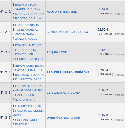
1.
BUSATO GIADA
2.
02:54.8
VIANELLO ELENA
10°
1
1
NUOTO VENEZIA SSD
3.
MAIOCCHI REBECCA
(1° FR.
00:43.6)
FINA 201
4.
FICOTTO CAMILLA
1.
GIARETTA SOFIA
2.
02:55.4
TONIN ANGELICA
1°
2
4
CENTRO NUOTO CITTADELLA
3.
ZANON SARA
(1° FR.
00:42.6)
FINA 199
4.
ZANETTI ADELE
1.
FRANZINI MATILDE
2.
02:56.7
FABRIS GIULIA
12°
3
1
ACQUA18 SSD
3.
DONA' ALICE
(1° FR.
00:41.7)
FINA 195
4.
SENIGAGLIA GIULIA
1.
SIMONAGGIO EMMA
2.
03:00.4
CASSOL ISABELLA
13°
2
1
SSD STILELIBERO - PREGANZ
3.
BORTOLETTO ANITA
(1° FR.
00:46.4)
FINA 183
4.
FILIPPETTO ISABEL
1.
GOLZATO AURORA
2.
03:02.2
AMMENDOLA ELISA
14°
3
6
GS SWIMMING VICENZA
3.
CAPO CELESTE
(1° FR.
00:49.4)
FINA 177
4.
GAGIU MARIA
1.
GALDIOLO GRETA
2.
PADURARU ALESSIA
03:02.8
MARIA
15°
3
7
GABBIANO NUOTO SSD
3.
SCOLARO ADELE
(1° FR.
00:47.9)
FINA 176
4.
PASCARI