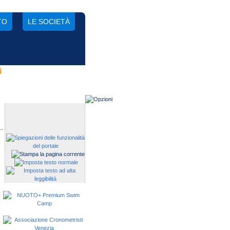
TO
LE SOCIETÀ
i
Gestisci una società?
Devi iscrivere i tuoi atleti alle
manifestazioni?