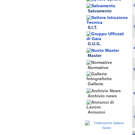
2
Salvamento
3
S.I.T.
G.U.G.
4
Master
Normative
5
Gallerie
6
Archivio news
Annunci
7