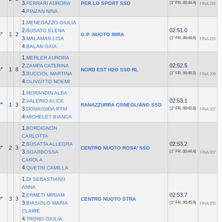
3.
FERRARI AURORA
PER LO SPORT SSD
(1° FR.
00:44.4)
FINA 216
4.
PINZAN NINA
1.
MENEGAZZO GIULIA
2.
02:51.0
BUSATO ELENA
°
1
2
G.P. NUOTO MIRA
3.
MALAMAN LISA
(1° FR.
00:44.6)
FINA 215
4.
BALAN GAIA
1.
MERLER AURORA
2.
02:52.5
ZAMPA CATERINA
°
1
8
NORD EST H2O SSD RL
3.
BUCCIOL MARTINA
(1° FR.
00:45.5)
FINA 209
4.
OLIVOTTO NOEMI
1.
MORANDIN ALBA
2.
02:53.1
VALERIO ALICE
°
1
3
RANAZZURRA CONEGLIANO SSD
3.
DOUAOUDA RYM
(1° FR.
00:42.8)
FINA 207
4.
MICHELET BIANCA
1.
BORDIGNON
CARLOTTA
2.
02:53.2
BUSATTA ALLEGRA
°
2
3
CENTRO NUOTO ROSA' SSD
3.
SGARBOSSA
(1° FR.
00:44.4)
FINA 207
CAROLA
4.
QUETRI CAMILLA
1.
DI SEBASTIANO
ANNA
2.
02:53.7
ERMETI MIRIAM
°
3
3
CENTRO NUOTO STRA
3.
BIASIOLO MARIA
(1° FR.
00:45.9)
FINA 205
CLAIRE
4.
TRONO GIULIA