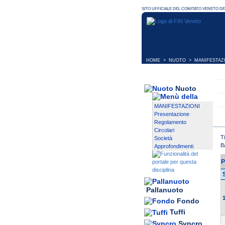
HOME
>
NUOTO
>
MANIFESTAZ
Nuoto
MANIFESTAZIONI
Presentazione
Regolamento
Circolari
T
Società
B
Approfondimenti
P
Pallanuoto
1
Fondo
Tuffi
Syncro