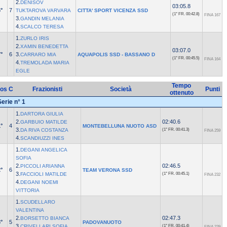
2.
DENISOV
03:05.8
°
7
TUKTAROVA VARVARA
CITTA' SPORT VICENZA SSD
(1° FR.
00:42.8)
FINA 167
3.
GANDIN MELANIA
4.
SCALCO TERESA
1.
ZURLO IRIS
2.
XAMIN BENEDETTA
03:07.0
°
6
3.
CARRARO MIA
AQUAPOLIS SSD - BASSANO D
(1° FR.
00:45.5)
FINA 164
4.
TREMOLADA MARIA
EGLE
Tempo
os
C
Frazionisti
Società
Punti
ottenuto
Serie n° 1
1.
DARTORA GIULIA
2.
02:40.6
GARBUIO MATILDE
°
4
MONTEBELLUNA NUOTO ASD
3.
DA RIVA COSTANZA
(1° FR.
00:41.3)
FINA 259
4.
SCANDIUZZI INES
1.
DEGANI ANGELICA
SOFIA
2.
02:46.5
PICCOLI ARIANNA
°
6
TEAM VERONA SSD
3.
FACCIOLI MATILDE
(1° FR.
00:45.1)
FINA 232
4.
DEGANI NOEMI
VITTORIA
1.
SCUDELLARO
VALENTINA
2.
02:47.3
BORSETTO BIANCA
°
5
PADOVANUOTO
3.
CRIVELLARI SOFIA
(1° FR.
00:41.4)
FINA 229