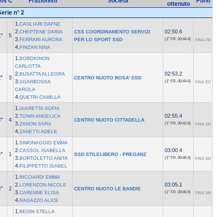
os
C
Frazionisti
Società
Punti
ottenuto
Serie n° 2
1.
CAGLIARI DAFNE
2.
02:50.6
CHEPTENE DARIA
CSS COORDINAMENTO SERVIZI
°
5
3.
FERRARI AURORA
PER LO SPORT SSD
(1° FR.
00:44.4)
FINA 216
4.
PINZAN NINA
1.
BORDIGNON
CARLOTTA
2.
02:53.2
BUSATTA ALLEGRA
°
3
CENTRO NUOTO ROSA' SSD
3.
SGARBOSSA
(1° FR.
00:44.4)
FINA 207
CAROLA
4.
QUETRI CAMILLA
1.
GIARETTA SOFIA
2.
02:55.4
TONIN ANGELICA
°
4
CENTRO NUOTO CITTADELLA
3.
ZANON SARA
(1° FR.
00:42.6)
FINA 199
4.
ZANETTI ADELE
1.
SIMONAGGIO EMMA
2.
03:00.4
CASSOL ISABELLA
°
1
SSD STILELIBERO - PREGANZ
3.
BORTOLETTO ANITA
(1° FR.
00:46.4)
FINA 183
4.
FILIPPETTO ISABEL
1.
RICCIARDI EMMA
2.
03:05.1
LORENZON NICOLE
°
2
CENTRO NUOTO LE BANDIE
3.
CARENNE ELISA
(1° FR.
00:46.9)
FINA 169
4.
RAGAZZO ALICE
1.
BEDIN STELLA