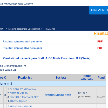
FIN VENE
IONI
>
Meeting Regionale Esordienti B
> RISULTATI
Risultat
Risultati gara ordinati per serie
PDF
Risultati riepilogativi della gara
PDF
Risultati del turno di gara Staff. 4x50 Mista Esordienti B F (Serie)
ipo Cronometraggio: M
ase Vasca: 25
Tempo
os
C
Frazionisti
Società
Punti
ottenuto
Serie n° 3
1.
DI SEBASTIANO ANNA
2.
02:53.7
ERMETI MIRIAM
°
3
CENTRO NUOTO STRA
3.
BIASIOLO MARIA CLAIRE
(1° FR.
00:45.9)
FINA 205
4.
TRONO GIULIA
1.
FRANZINI MATILDE