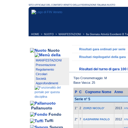
HOME
>
NUOTO
>
MANIFESTAZIONI
>
6a Giornata Attività Esordienti B Tr
Risultati gara ordinati per serie
Nuoto
Risultati riepilogativi della gara
MANIFESTAZIONI
Presentazione
Risultati del turno di gara 10
Regolamento
Circolari
Tipo Cronometraggio: M
Società
Base Vasca: 25
Approfondimenti
P
C
Cognome Nome
Anno
Serie n° 5
Pallanuoto
1°
2
2013
ZORZI NICOLO'
AN
Fondo
2°
7
2012
GASPARINI PAOLO
AN
Tuffi
Syncro