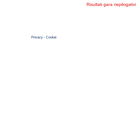
Risultati gara riepilogativi
© 2004 Copyright by FIN Veneto - P.Iva 01384031009
Privacy
-
Cookie