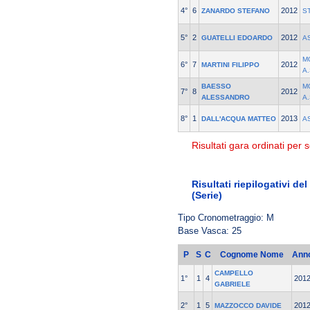
4°
6
2012
ZANARDO STEFANO
S
5°
2
2012
GUATELLI EDOARDO
A
M
6°
7
2012
MARTINI FILIPPO
A.
BAESSO
M
7°
8
2012
ALESSANDRO
A.
8°
1
2013
DALL'ACQUA MATTEO
A
Risultati gara ordinati per s
Risultati riepilogativi d
(Serie)
Tipo Cronometraggio: M
Base Vasca: 25
P
S
C
Cognome Nome
Ann
CAMPELLO
1°
1
4
201
GABRIELE
2°
1
5
201
MAZZOCCO DAVIDE