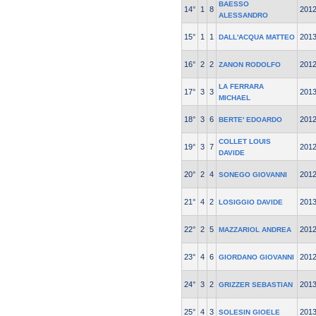
BAESSO
14°
1
8
201
ALESSANDRO
15°
1
1
201
DALL'ACQUA MATTEO
16°
2
2
201
ZANON RODOLFO
LA FERRARA
17°
3
3
201
MICHAEL
18°
3
6
201
BERTE' EDOARDO
COLLET LOUIS
19°
3
7
201
DAVIDE
20°
2
4
201
SONEGO GIOVANNI
21°
4
2
201
LOSIGGIO DAVIDE
22°
2
5
201
MAZZARIOL ANDREA
23°
4
6
201
GIORDANO GIOVANNI
24°
3
2
201
GRIZZER SEBASTIAN
25°
4
3
201
SOLESIN GIOELE