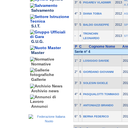
MO
3°
6
2013
PIGAREV VLADIMIR
A.
Salvamento
4°
3
2012
DIANA TOBIA
AS
5°
5
2012
BALDO GIUSEPPE
SP
S.I.T.
TRONCHIN
-
4
2013
ST
LEONARDO
G.U.G.
P
C
Cognome Nome
An
Serie n° 4
Master
1°
2
201
LOSIGGIO DAVIDE
Normative
2°
6
201
GIORDANO GIOVANNI
Gallerie
3°
3
201
SOLESIN GIOELE
Archivio news
4°
4
201
PASQUALOTTI TOMMASO
5°
7
201
ANTONIAZZI BRANDO
Annunci
6°
5
201
BERNA FEDERICO