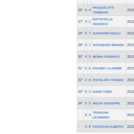
PASQUALOTTI
26°
4
4
201
TOMMASO
BATTISTELLA
27°
3
1
201
FEDERICO
28°
5
7
201
GASPARINI PAOLO
28°
4
7
201
ANTONIAZZI BRANDO
30°
4
5
201
BERNA FEDERICO
31°
5
6
201
PIGAREV VLADIMIR
32°
2
6
201
PISTOLATO THOMAS
33°
5
3
201
DIANA TOBIA
34°
5
5
201
BALDO GIUSEPPE
TRONCHIN
-
5
4
201
LEONARDO
-
3
8
201
PIOVESAN ALBERTO