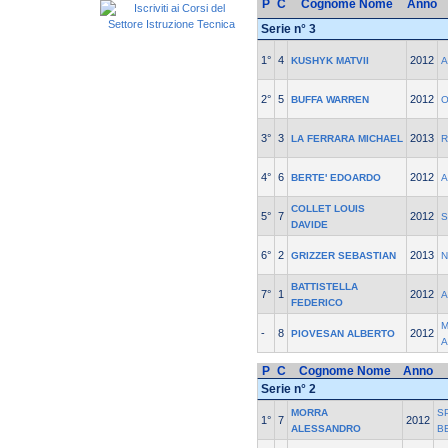
P
C
Cognome Nome
Anno
Serie n° 3
1°
4
2012
KUSHYK MATVII
A
2°
5
2012
BUFFA WARREN
O
3°
3
2013
LA FERRARA MICHAEL
R
4°
6
2012
BERTE' EDOARDO
A
COLLET LOUIS
5°
7
2012
S
DAVIDE
6°
2
2013
GRIZZER SEBASTIAN
N
BATTISTELLA
7°
1
2012
A
FEDERICO
M
-
8
2012
PIOVESAN ALBERTO
A
P
C
Cognome Nome
Anno
Serie n° 2
MORRA
S
1°
7
2012
ALESSANDRO
B