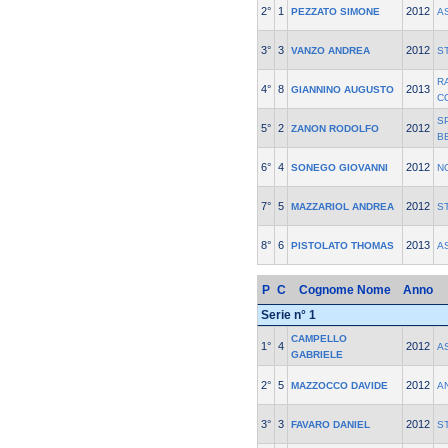
2°
1
2012
PEZZATO SIMONE
A
3°
3
2012
VANZO ANDREA
S
R
4°
8
2013
GIANNINO AUGUSTO
C
S
5°
2
2012
ZANON RODOLFO
B
6°
4
2012
SONEGO GIOVANNI
N
7°
5
2012
MAZZARIOL ANDREA
S
8°
6
2013
PISTOLATO THOMAS
A
P
C
Cognome Nome
Anno
Serie n° 1
CAMPELLO
1°
4
2012
A
GABRIELE
2°
5
2012
MAZZOCCO DAVIDE
A
3°
3
2012
FAVARO DANIEL
S