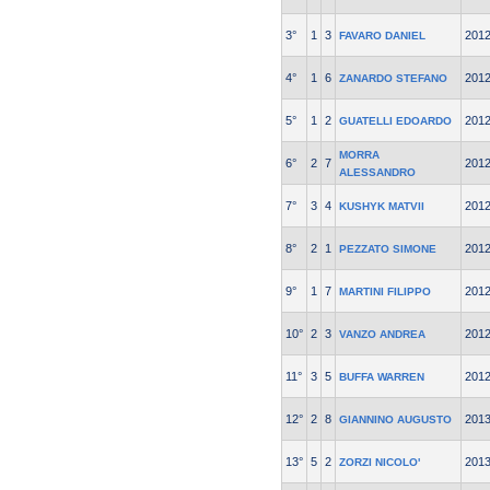
3°
1
3
201
FAVARO DANIEL
4°
1
6
201
ZANARDO STEFANO
5°
1
2
201
GUATELLI EDOARDO
MORRA
6°
2
7
201
ALESSANDRO
7°
3
4
201
KUSHYK MATVII
8°
2
1
201
PEZZATO SIMONE
9°
1
7
201
MARTINI FILIPPO
10°
2
3
201
VANZO ANDREA
11°
3
5
201
BUFFA WARREN
12°
2
8
201
GIANNINO AUGUSTO
13°
5
2
201
ZORZI NICOLO'