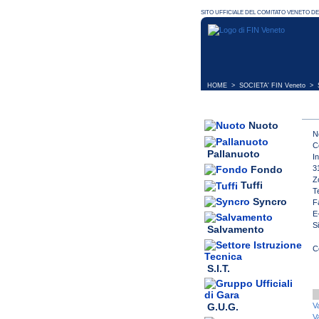
HOME
>
SOCIETA' FIN Veneto
> S
Nuoto
N
C
Pallanuoto
I
3
Fondo
Z
Tuffi
T
Syncro
F
E
S
Salvamento
S.I.T.
G.U.G.
V
V