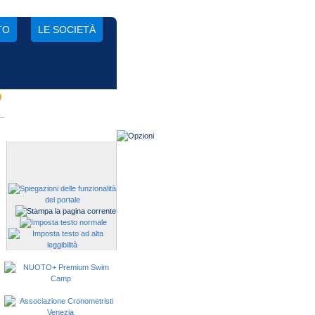
TO
LE SOCIETÀ
D
Gestisci una società?
Devi iscrivere i tuoi atleti alle
manifestazioni?