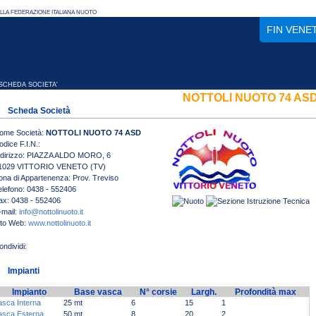
FIN VENE
CHEDA SOCIETA'
NOTTOLI NUOTO 74 AS
Scheda Società
ome Società:
NOTTOLI NUOTO 74 ASD
odice F.I.N.:
ndirizzo: PIAZZA ALDO MORO, 6
1029 VITTORIO VENETO (TV)
ona di Appartenenza: Prov. Treviso
elefono: 0438 - 552406
ax: 0438 - 552406
-mail:
info@nottolinuoto.it
ito Web:
www.nottolinuoto.it
Impianti
Impianto
Base vasca
N° corsie
Largh.
Profondità max
asca Interna
25 mt
6
15
1
asca Esterna
50 mt
8
20
2