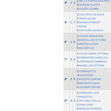
2.
DELLA TOFFOLA FILIPPO
4°
1
3
3.
MARTINI FILIPPO
4.
GAZZOLA EMMA
1.
GISLON ALICE EGLE
2.
TASCA IACOB
5°
1
7
3.
SERBAN ROBERT
STEFAN
4.
FOCCARDI GIORGIA
1.
STOICA SEBASTIAN
2.
BORTOLUZZI ETTORE
6°
1
6
3.
MARTIN ALISON
4.
BALDAN LIA
1.
VOLPE MARIA VITTORIA
2.
PIERANTONI ANGELICA
7°
3
5
3.
VERONESE TOMMASO
4.
MANELLINO ETTORE
1.
LORENZETTO
SEBASTIANO
8°
3
6
2.
PEZZATO SIMONE
3.
MEGGIATO MAYA
4.
SALMERI SOPHIE
1.
FERRANDI LUCA
FRANCESCO
9°
3
2
2.
TECCHIO STELLA
3.
DANI LINDA
4.
MAZZADI GIORGIO