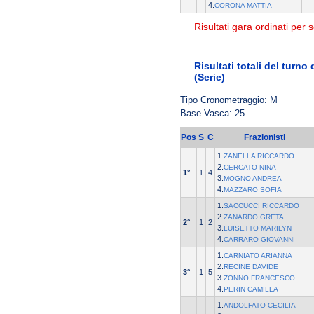
4.
CORONA MATTIA
Risultati gara ordinati per s
Risultati totali del turno
(Serie)
Tipo Cronometraggio: M
Base Vasca: 25
Pos
S
C
Frazionisti
1.
ZANELLA RICCARDO
2.
CERCATO NINA
1°
1
4
3.
MOGNO ANDREA
4.
MAZZARO SOFIA
1.
SACCUCCI RICCARDO
2.
ZANARDO GRETA
2°
1
2
3.
LUISETTO MARILYN
4.
CARRARO GIOVANNI
1.
CARNIATO ARIANNA
2.
RECINE DAVIDE
3°
1
5
3.
ZONNO FRANCESCO
4.
PERIN CAMILLA
1.
ANDOLFATO CECILIA