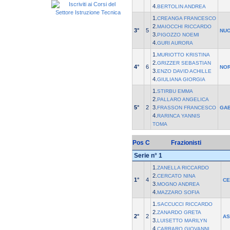
4.
BERTOLIN ANDREA
1.
CREANGA FRANCESCO
2.
MAIOCCHI RICCARDO
3°
5
NUO
3.
PIGOZZO NOEMI
4.
GURI AURORA
1.
MURIOTTO KRISTINA
2.
GRIZZER SEBASTIAN
4°
6
NOR
3.
ENZO DAVID ACHILLE
4.
GIULIANA GIORGIA
1.
STIRBU EMMA
2.
PALLARO ANGELICA
5°
2
3.
FRASSON FRANCESCO
GAB
4.
RARINCA YANNIS
TOMA
Pos
C
Frazionisti
Serie n° 1
1.
ZANELLA RICCARDO
2.
CERCATO NINA
1°
4
CE
3.
MOGNO ANDREA
4.
MAZZARO SOFIA
1.
SACCUCCI RICCARDO
2.
ZANARDO GRETA
2°
2
AS
3.
LUISETTO MARILYN
4.
CARRARO GIOVANNI