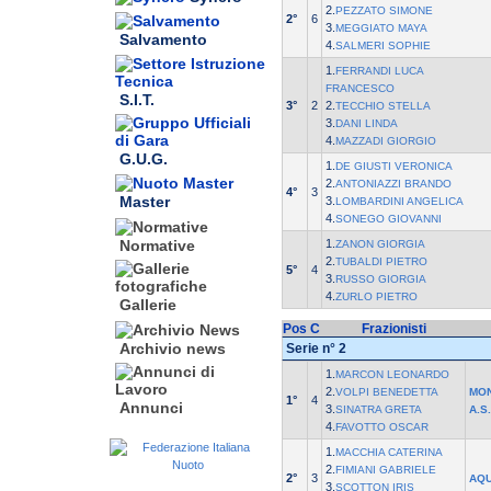
2.
PEZZATO SIMONE
2°
6
3.
MEGGIATO MAYA
Salvamento
4.
SALMERI SOPHIE
1.
FERRANDI LUCA
FRANCESCO
S.I.T.
3°
2
2.
TECCHIO STELLA
3.
DANI LINDA
4.
MAZZADI GIORGIO
G.U.G.
1.
DE GIUSTI VERONICA
2.
ANTONIAZZI BRANDO
4°
3
Master
3.
LOMBARDINI ANGELICA
4.
SONEGO GIOVANNI
1.
Normative
ZANON GIORGIA
2.
TUBALDI PIETRO
5°
4
3.
RUSSO GIORGIA
4.
ZURLO PIETRO
Gallerie
Pos
C
Frazionisti
Archivio news
Serie n° 2
1.
MARCON LEONARDO
2.
VOLPI BENEDETTA
MO
1°
4
Annunci
3.
SINATRA GRETA
A.S.
4.
FAVOTTO OSCAR
1.
MACCHIA CATERINA
2.
FIMIANI GABRIELE
2°
3
AQU
3.
SCOTTON IRIS