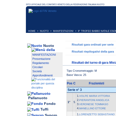
HOME
>
NUOTO
>
MANIFESTAZIONI
>
8° TROFEO BABBO NATALE ESO
Risultati gara ordinati per serie
Nuoto
Risultati riepilogativi della gara
MANIFESTAZIONI
Presentazione
Risultati del turno di gara Mis
Regolamento
Circolari
Tipo Cronometraggio: M
Società
Base Vasca: 25
Approfondimenti
Pos
C
Frazionisti
Serie n° 3
1.
VOLPE MARIA VITTORIA
Pallanuoto
2.
PIERANTONI ANGELICA
1°
5
Fondo
3.
VERONESE TOMMASO
4.
MANELLINO ETTORE
Tuffi
1.
LORENZETTO SEBASTIANO
Syncro