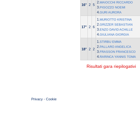
2.
MAIOCCHI RICCARDO
16°
2
5
3.
PIGOZZO NOEMI
4.
GURI AURORA
1.
MURIOTTO KRISTINA
2.
GRIZZER SEBASTIAN
17°
2
6
3.
ENZO DAVID ACHILLE
4.
GIULIANA GIORGIA
1.
STIRBU EMMA
2.
PALLARO ANGELICA
18°
2
2
3.
FRASSON FRANCESCO
4.
RARINCA YANNIS TOMA
Risultati gara riepilogativi
© 2004 Copyright by FIN Veneto - P.Iva 01384031009
Privacy
-
Cookie