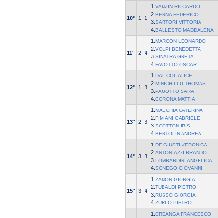
1.
VANZIN RICCARDO
2.
BERNA FEDERICO
10°
1
1
3.
SARTORI VITTORIA
4.
BALLESTO MADDALENA
1.
MARCON LEONARDO
2.
VOLPI BENEDETTA
11°
2
4
3.
SINATRA GRETA
4.
FAVOTTO OSCAR
1.
DAL COL ALICE
2.
MINICHILLO THOMAS
12°
1
8
3.
PAGOTTO SARA
4.
CORONA MATTIA
1.
MACCHIA CATERINA
2.
FIMIANI GABRIELE
13°
2
3
3.
SCOTTON IRIS
4.
BERTOLIN ANDREA
1.
DE GIUSTI VERONICA
2.
ANTONIAZZI BRANDO
14°
3
3
3.
LOMBARDINI ANGELICA
4.
SONEGO GIOVANNI
1.
ZANON GIORGIA
2.
TUBALDI PIETRO
15°
3
4
3.
RUSSO GIORGIA
4.
ZURLO PIETRO
1.
CREANGA FRANCESCO