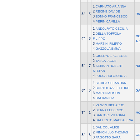
1.
CARNIATO ARIANNA
2.
RECINE DAVIDE
3°
5
RA
3.
ZONNO FRANCESCO
4.
PERIN CAMILLA
1.
ANDOLFATO CECILIA
2.
DELLA TOFFOLA
MO
4°
3
FILIPPO
A.
3.
MARTINI FILIPPO
4.
GAZZOLA EMMA
1.
GISLON ALICE EGLE
2.
TASCA IACOB
5°
7
3.
SERBAN ROBERT
NU
STEFAN
4.
FOCCARDI GIORGIA
1.
STOICA SEBASTIAN
2.
BORTOLUZZI ETTORE
6°
6
GA
3.
MARTIN ALISON
4.
BALDAN LIA
1.
VANZIN RICCARDO
2.
BERNA FEDERICO
7°
1
M
3.
SARTORI VITTORIA
4.
BALLESTO MADDALENA
1.
DAL COL ALICE
2.
MINICHILLO THOMAS
8°
8
CE
3.
PAGOTTO SARA