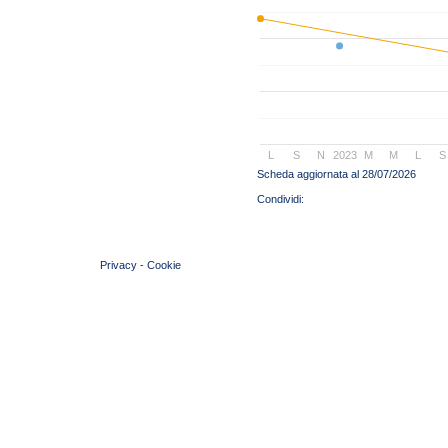
L
S
N
2023
M
M
L
S
Scheda aggiornata al 28/07/2026
© 2004 Copyright by FIN Veneto - P.Iva 01384031009
Privacy
-
Cookie