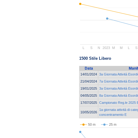
L
S
N
2023
M
M
L
S
1500 Stile Libero
Data
Mani
14/01/2024
3a Giornata Attività Esor
21/04/2024
7a Giornata Attività Esor
19/01/2025
3a Giornata Attività Esord
04/05/2025
8a Giornata Attività Esor
17/07/2025
Campionato Reg.le 2025 Es
1a giornata attività di cat
10/05/2026
concentramento E
50 m
25 m