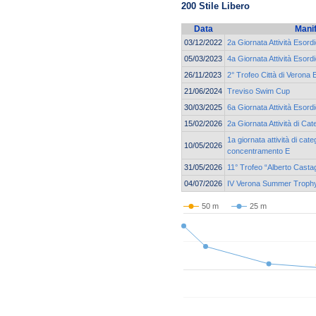
200 Stile Libero
Data
Mani
03/12/2022
2a Giornata Attività Esord
05/03/2023
4a Giornata Attività Esor
26/11/2023
2° Trofeo Città di Verona 
21/06/2024
Treviso Swim Cup
30/03/2025
6a Giornata Attività Esor
15/02/2026
2a Giornata Attività di Ca
1a giornata attività di cat
10/05/2026
concentramento E
31/05/2026
11° Trofeo “Alberto Casta
04/07/2026
IV Verona Summer Troph
50 m
25 m