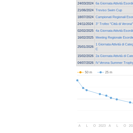
24/03/2024
6a Giornata Attività Esor
21/06/2024
Treviso Swim Cup
18/07/2024
Campionati Regionali Esor
24/11/2024
3° Trofeo "Città di Verona"
02/02/2025
4a Giornata Attività Esor
16/02/2025
Meeting Regionale Esordie
1 Giornata Attività di Cat
25/01/2026
C
15/02/2026
2a Giornata Attività di Ca
04/07/2026
IV Verona Summer Troph
50 m
25 m
A
L
O
2023
A
L
O
20