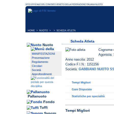
HOME
>
NUOTO
> > SCHEDA ATLETA
Scheda Atleta
Nuoto
Cognome 
MANIFESTAZIONI
Agonista: 
Presentazione
Anno nascita: 2012
Regolamento
Codice F.I.N.: 1151156
Circolari
Società:
GABBIANO NUOTO S
Società
Approfondimenti
Tempi Migliori
Gare Disputate
Pallanuoto
Statistiche per specialità
Fondo
Tuffi
Tempi Migliori
Syncro