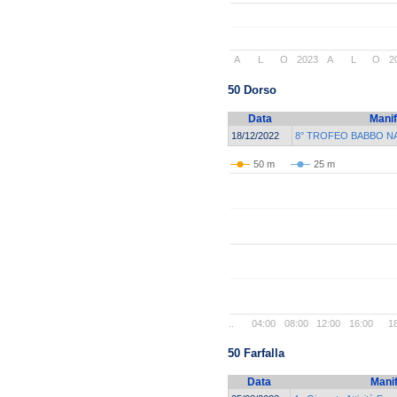
A
L
O
2023
A
L
O
2
50 Dorso
Data
Manif
18/12/2022
8° TROFEO BABBO N
50 m
25 m
..
04:00
08:00
12:00
16:00
1
50 Farfalla
Data
Mani