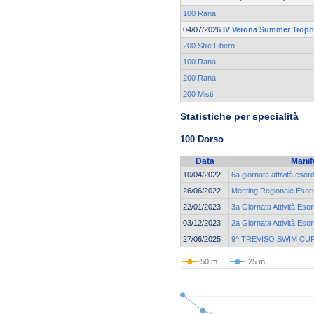
100 Rana
04/07/2026
IV Verona Summer Trop
200 Stile Libero
100 Rana
200 Rana
200 Misti
Statistiche per specialità
100 Dorso
Data
Manif
10/04/2022
6a giornata attività eso
26/06/2022
Meeting Regionale Esord
22/01/2023
3a Giornata Attività Eso
03/12/2023
2a Giornata Attività Eso
27/06/2025
9^ TREVISO SWIM CU
50 m
25 m