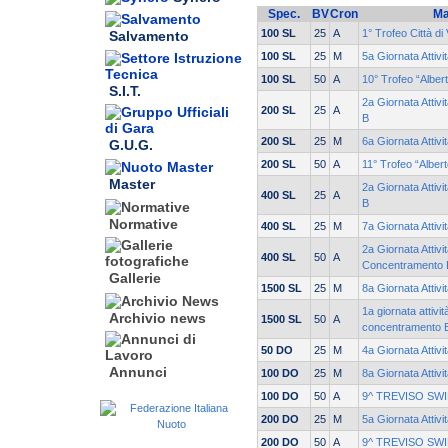
Spec.
BV
Cron
Ma
100 SL
25
A
1° Trofeo Città di
Salvamento
100 SL
25
M
5a Giornata Attivi
100 SL
50
A
10° Trofeo “Alber
S.I.T.
2a Giornata Attivi
200 SL
25
A
B
200 SL
25
M
6a Giornata Attiv
G.U.G.
200 SL
50
A
11° Trofeo “Alber
Master
2a Giornata Attivi
400 SL
25
A
B
Normative
400 SL
25
M
7a Giornata Attiv
2a Giornata Attivi
400 SL
50
A
Concentramento 
Gallerie
1500 SL
25
M
8a Giornata Attiv
1a giornata attivit
Archivio news
1500 SL
50
A
concentramento 
50 DO
25
M
4a Giornata Attiv
Annunci
100 DO
25
M
8a Giornata Attiv
100 DO
50
A
9^ TREVISO SW
200 DO
25
M
5a Giornata Attiv
200 DO
50
A
9^ TREVISO SW