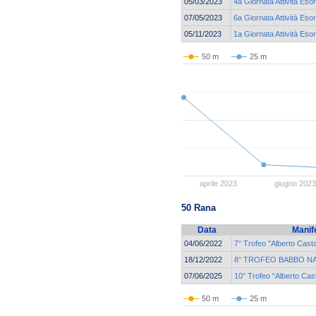
05/03/2023
4a Giornata Attività Eso
07/05/2023
6a Giornata Attività Eso
05/11/2023
1a Giornata Attività Eso
50 m
25 m
aprile 2023
giugno 202
50 Rana
Data
Manif
04/06/2022
7° Trofeo "Alberto Casta
18/12/2022
8° TROFEO BABBO N
07/06/2025
10° Trofeo “Alberto Cas
50 m
25 m