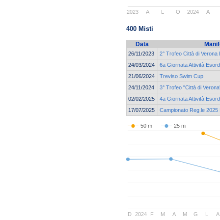
2023
A
L
O
2024
A
400 Misti
Data
Manif
26/11/2023
2° Trofeo Città di Verona 
24/03/2024
6a Giornata Attività Esor
21/06/2024
Treviso Swim Cup
24/11/2024
3° Trofeo "Città di Verona
02/02/2025
4a Giornata Attività Esor
17/07/2025
Campionato Reg.le 2025 E
50 m
25 m
D
2024
F
M
A
M
G
L