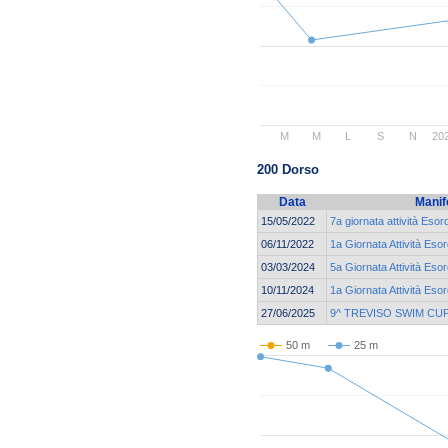
M
M
L
S
N
20
200 Dorso
Data
Manif
15/05/2022
7a giornata attività Eso
06/11/2022
1a Giornata Attività Eso
03/03/2024
5a Giornata Attività Eso
10/11/2024
1a Giornata Attività Eso
27/06/2025
9^ TREVISO SWIM CU
50 m
25 m