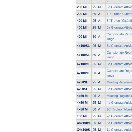
3
200 MI
25
M
5a Giornata Attivi
200 MI
50
A
11° Trofeo “Alber
400 MI
25
A
3° Trofeo "Città d
400 MI
25
M
6a Giornata Attiv
Campionato Reg.le
400 MI
50
A
lunga
4x100SL
25
M
6a Giornata Attiv
Campionato Reg.le
4x100SL
50
A
lunga
4x100MI
25
M
8a Giornata Attiv
Campionato Reg.le
4x100MI
50
A
lunga
4x50SL
25
A
Meeting Regionale
4x50SL
25
M
3a Giornata Attivi
4x50 MI
25
A
Meeting Regionale
4x50 MI
25
M
4a Giornata Attiv
4x50 MI
50
A
10° Trofeo “Alber
100 MI
25
M
7a Giornata Attiv
X4x100M
25
M
5a Giornata Attiv
X4x100S
25
M
7a Giornata Attiv