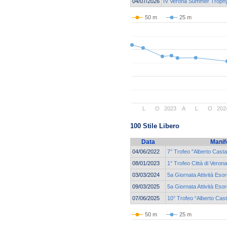
04/07/2026
IV Verona Summer Troph
50 m
25 m
L
O
2023
A
L
O
202
100 Stile Libero
Data
Manif
04/06/2022
7° Trofeo "Alberto Casta
08/01/2023
1° Trofeo Città di Verona
03/03/2024
5a Giornata Attività Eso
09/03/2025
5a Giornata Attività Esor
07/06/2025
10° Trofeo “Alberto Cas
50 m
25 m