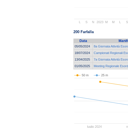
L
S
N
2023
M
M
L
S
200 Farfalla
Data
Manif
05/05/2024
8a Giornata Attività Esor
18/07/2024
Campionati Regionali Eso
13/04/2025
7a Giornata Attività Eso
01/05/2025
Meeting Regionale Esordi
50 m
25 m
luglio 2024