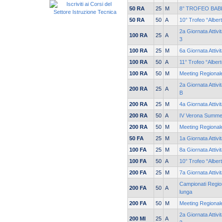
50 RA
25
M
8° TROFEO BAB
50 RA
50
A
10° Trofeo “Alber
2a Giornata Attiv
100 RA
25
A
3
100 RA
25
M
6a Giornata Attiv
100 RA
50
A
11° Trofeo “Alber
100 RA
50
M
Meeting Regionale
2a Giornata Attivi
200 RA
25
A
B
200 RA
25
M
4a Giornata Attiv
200 RA
50
A
IV Verona Summe
200 RA
50
M
Meeting Regionale
50 FA
25
M
1a Giornata Attiv
100 FA
25
M
8a Giornata Attiv
100 FA
50
A
10° Trofeo “Alber
200 FA
25
M
7a Giornata Attiv
Campionati Region
200 FA
50
A
lunga
200 FA
50
M
Meeting Regionale
2a Giornata Attiv
200 MI
25
A