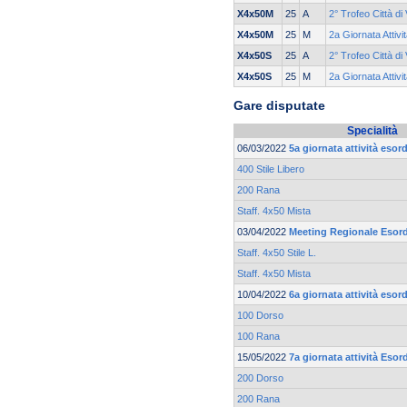
X4x50M
25
A
2° Trofeo Città di
X4x50M
25
M
2a Giornata Attiv
X4x50S
25
A
2° Trofeo Città di
X4x50S
25
M
2a Giornata Attiv
Gare disputate
Specialità
06/03/2022
5a giornata attività eso
400 Stile Libero
200 Rana
Staff. 4x50 Mista
03/04/2022
Meeting Regionale Esord
Staff. 4x50 Stile L.
Staff. 4x50 Mista
10/04/2022
6a giornata attività eso
100 Dorso
100 Rana
15/05/2022
7a giornata attività Eso
200 Dorso
200 Rana