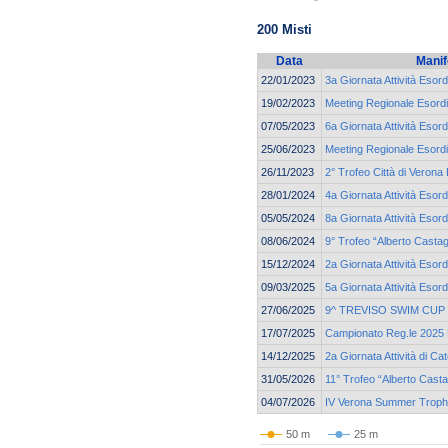
200 Misti
Data
Manif
22/01/2023
3a Giornata Attività Esor
19/02/2023
Meeting Regionale Esordi
07/05/2023
6a Giornata Attività Esor
25/06/2023
Meeting Regionale Esordi
26/11/2023
2° Trofeo Città di Verona 
28/01/2024
4a Giornata Attività Esor
05/05/2024
8a Giornata Attività Esord
08/06/2024
9° Trofeo “Alberto Casta
15/12/2024
2a Giornata Attività Esor
09/03/2025
5a Giornata Attività Esord
27/06/2025
9^ TREVISO SWIM CUP
17/07/2025
Campionato Reg.le 2025 E
14/12/2025
2a Giornata Attività di C
31/05/2026
11° Trofeo “Alberto Cast
04/07/2026
IV Verona Summer Trop
50 m
25 m