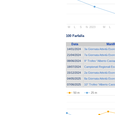
M
L
S
N
2023
M
L
100 Farfalla
Data
Manif
14/01/2024
3a Giornata Attività Eso
21/04/2024
7a Giornata Attività Eso
08/06/2024
9° Trofeo “Alberto Casta
18/07/2024
Campionati Regionali Eso
15/12/2024
2a Giornata Attività Eso
04/05/2025
8a Giornata Attività Eso
07/06/2025
10° Trofeo “Alberto Cast
50 m
25 m