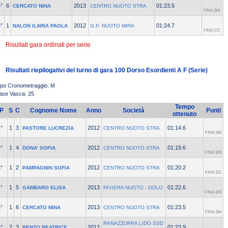
°
6
2013
01:23.5
CERCATO NINA
CENTRO NUOTO STRA
FINA 284
°
1
2012
01:24.7
NALON ILARIA PAOLA
G.P. NUOTO MIRA
FINA 272
Risultati gara ordinati per serie
Risultati riepilogativi del turno di gara 100 Dorso Esordienti A F (Serie)
ipo Cronometraggio: M
ase Vasca: 25
Tempo
P
S
C
Cognome Nome
Anno
Società
Punti
ottenuto
°
1
3
2012
01:14.6
PASTORE LUCREZIA
CENTRO NUOTO STRA
FINA 398
°
1
4
2012
01:19.6
DONA' SOFIA
CENTRO NUOTO STRA
FINA 328
°
1
2
2012
01:20.2
PAMPAGNIN SOFIA
CENTRO NUOTO STRA
FINA 321
°
1
5
2013
01:22.6
GAMBARO ELISA
RIVIERA NUOTO - DOLO
FINA 293
°
1
6
2013
01:23.5
CERCATO NINA
CENTRO NUOTO STRA
FINA 284
RANAZZURRA LIDO SSD
°
2
3
2012
01:23.9
PENZO BEATRICE