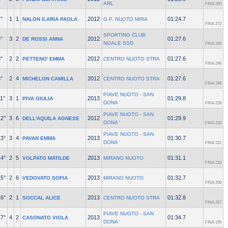
ARL
FINA 280
°
1
1
2012
01:24.7
NALON ILARIA PAOLA
G.P. NUOTO MIRA
FINA 272
SPORTING CLUB
°
3
2
2012
01:27.6
DE ROSSI ANNA
NOALE SSD
FINA 246
°
2
2
2012
01:27.6
PETTENO' EMMA
CENTRO NUOTO STRA
FINA 246
°
2
4
2012
01:27.6
MICHELON CAMILLA
CENTRO NUOTO STRA
FINA 246
PIAVE NUOTO - SAN
1°
3
1
2013
01:29.8
PIVA GIULIA
DONA '
FINA 228
PIAVE NUOTO - SAN
12°
3
6
2012
01:29.9
DELL'AQUILA AGNESE
DONA '
FINA 228
PIAVE NUOTO - SAN
13°
3
4
2013
01:30.7
PAVAN EMMA
DONA '
FINA 222
14°
2
5
2013
01:31.1
VOLPATO MATILDE
MIRANO NUOTO
FINA 219
15°
2
6
2013
01:32.7
VEDOVATO SOFIA
MIRANO NUOTO
FINA 208
16°
2
1
2013
01:32.8
SOCCAL ALICE
CENTRO NUOTO STRA
FINA 207
PIAVE NUOTO - SAN
17°
4
2
2013
01:34.7
CASONATO VIOLA
DONA '
FINA 195