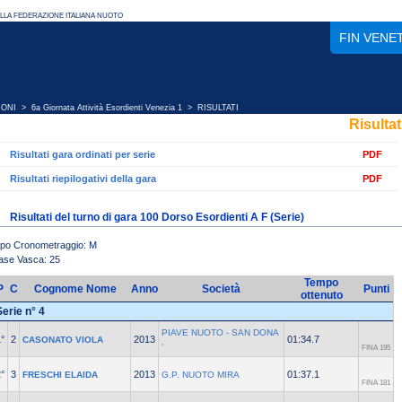
FIN VENE
IONI
>
6a Giornata Attività Esordienti Venezia 1
> RISULTATI
Risultat
Risultati gara ordinati per serie
PDF
Risultati riepilogativi della gara
PDF
Risultati del turno di gara 100 Dorso Esordienti A F (Serie)
ipo Cronometraggio: M
ase Vasca: 25
Tempo
P
C
Cognome Nome
Anno
Società
Punti
ottenuto
Serie n° 4
PIAVE NUOTO - SAN DONA
°
2
2013
01:34.7
CASONATO VIOLA
'
FINA 195
°
3
2013
01:37.1
FRESCHI ELAIDA
G.P. NUOTO MIRA
FINA 181