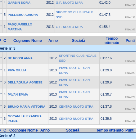
°
4
2012
01:42.0
GARBIN SOFIA
G.P. NUOTO MIRA
FINA 156
SPORTING CLUB NOALE
°
5
2012
01:47.3
PULLIERO AURORA
SSD
FINA 134
PASQUARIELLO
°
1
2013
01:56.4
G.P. NUOTO MIRA
MARTINA
FINA 105
Tempo
P
C
Cognome Nome
Anno
Società
Punti
ottenuto
Serie n° 3
SPORTING CLUB NOALE
°
2
2012
01:27.6
DE ROSSI ANNA
SSD
FINA 246
PIAVE NUOTO - SAN
°
1
2013
01:29.8
PIVA GIULIA
DONA '
FINA 228
PIAVE NUOTO - SAN
°
6
2012
01:29.9
DELL'AQUILA AGNESE
DONA '
FINA 228
PIAVE NUOTO - SAN
°
4
2013
01:30.7
PAVAN EMMA
DONA '
FINA 222
°
5
2013
01:37.8
BRUNO MARIA VITTORIA
CENTRO NUOTO STRA
FINA 177
MOCANU ALEXANDRA
°
3
2013
01:39.6
CENTRO NUOTO STRA
IOANA
FINA 167
P
C
Cognome Nome
Anno
Società
Tempo ottenuto
Punti
Serie n° 2