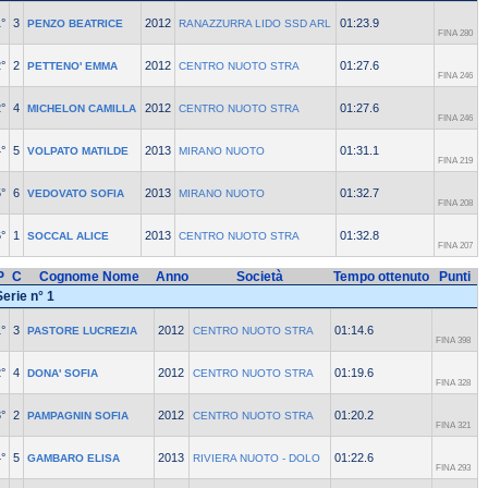
°
3
2012
01:23.9
PENZO BEATRICE
RANAZZURRA LIDO SSD ARL
FINA 280
°
2
2012
01:27.6
PETTENO' EMMA
CENTRO NUOTO STRA
FINA 246
°
4
2012
01:27.6
MICHELON CAMILLA
CENTRO NUOTO STRA
FINA 246
°
5
2013
01:31.1
VOLPATO MATILDE
MIRANO NUOTO
FINA 219
°
6
2013
01:32.7
VEDOVATO SOFIA
MIRANO NUOTO
FINA 208
°
1
2013
01:32.8
SOCCAL ALICE
CENTRO NUOTO STRA
FINA 207
P
C
Cognome Nome
Anno
Società
Tempo ottenuto
Punti
Serie n° 1
°
3
2012
01:14.6
PASTORE LUCREZIA
CENTRO NUOTO STRA
FINA 398
°
4
2012
01:19.6
DONA' SOFIA
CENTRO NUOTO STRA
FINA 328
°
2
2012
01:20.2
PAMPAGNIN SOFIA
CENTRO NUOTO STRA
FINA 321
°
5
2013
01:22.6
GAMBARO ELISA
RIVIERA NUOTO - DOLO
FINA 293