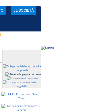
TO
LE SOCIETÀ
i
Gestisci una società?
Devi iscrivere i tuoi atleti alle
manifestazioni?