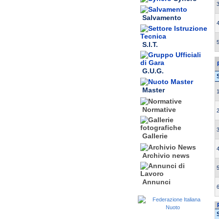
3
Salvamento
4
5
S.I.T.
G.U.G.
Master
1
Normative
2
3
Gallerie
4
Archivio news
5
Annunci
6