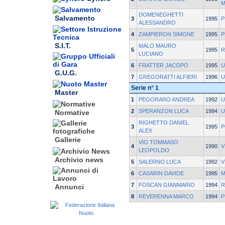
M
DOMENEGHETTI
Salvamento
3
1995
P
ALESSANDRO
4
ZAMPIERON SIMONE
1995
P
S.I.T.
MALO MAURO
5
1995
R
LUCIANO
6
FRATTER JACOPO
1995
U
G.U.G.
7
GREGORATTI ALFIERI
1996
U
Serie n° 1
Master
1
PEGORARO ANDREA
1992
U
2
SPERANZON LUCA
1994
U
Normative
RIGHETTO DANIEL
3
1995
P
ALEX
Gallerie
VIO TOMMASO
4
1990
V
LEOPOLDO
Archivio news
5
SALERNO LUCA
1992
V
6
CASARIN DAVIDE
1995
M
7
FOSCAN GIANMARIO
1994
R
Annunci
8
REVERENNA MARCO
1994
P