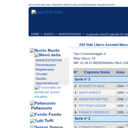
HOME
>
NUOTO
>
MANIFESTAZIONI
>
1a giornata attività regionale di ca
200 Stile Libero Assoluti Masc
Nuoto
Tipo Cronometraggio: A
Base Vasca: 25
MANIFESTAZIONI
WR: 01:39.37 BIEDERMANN PAUL (G
Presentazione
Regolamento
N°
Cognome Nome
Anno
Circolari
Società
Serie n° 3
Approfondimenti
2
ROSSETTO ALEX
1994
P
3
SANTI ENRICO
1996
U
4
VICENTINI MATTEO
1996
F
5
PETTENO' DAVIDE
1995
S
Pallanuoto
6
FRANCO FEDERICO
1995
A
Fondo
Serie n° 2
Tuffi
S
Syncro
2
CORATO ENRICO
1995