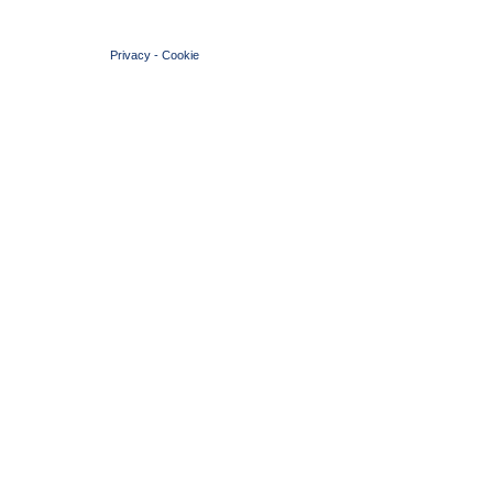
© 2004 Copyright by FIN Veneto - P.Iva 01384031009
Privacy
-
Cookie