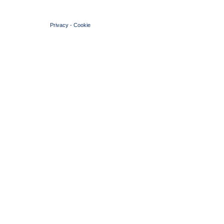
© 2004 Copyright by FIN Veneto - P.Iva 01384031009
Privacy
-
Cookie