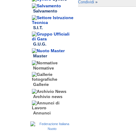
Condividi
»
Salvamento
S.I.T.
G.U.G.
Master
Normative
Gallerie
Archivio news
Annunci