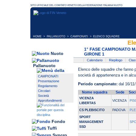
HOME
>
PALLANUOTO
>
CAMPIONATI
> ELENCO SQUADRE
El
1° FASE CAMPIONATO M
Nuoto
GIRONE 1
Calendario
Riepilogo
Class
Pallanuoto
Elenco delle squadre che fanno pa
società di appartenenza e in alcun
CAMPIONATI
Presentazione
Periodo campionato:
dal 16/11/
Regolamento
Circolari
Nome squadra
Sede
Soci
Società
VICENZA
Approfondimenti
VICENZA
PIS
LIBERTAS
CS PLEBISCITO
PADOVA
PLE
SPORT
Fondo
MANAGEMENT
SP
SSD
Tuffi
Syncro