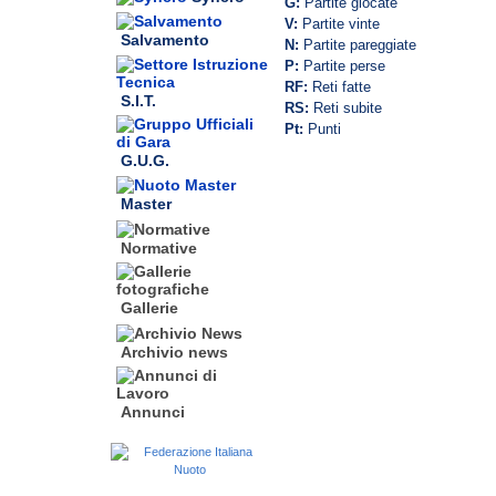
G:
Partite giocate
V:
Partite vinte
Salvamento
N:
Partite pareggiate
P:
Partite perse
RF:
Reti fatte
S.I.T.
RS:
Reti subite
Pt:
Punti
G.U.G.
Master
Normative
Gallerie
Archivio news
Annunci