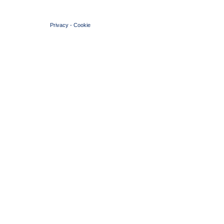
© 2004 Copyright by FIN Veneto - P.Iva 01384031009
Privacy
-
Cookie