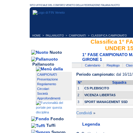
HOME
>
PALLANUOTO
>
CAMPIONATI
> CLASSIFICA CAMPIONATO
Classifica 1°
UNDER 15
Nuoto
1° FASE CAMPIONATO M
GIRONE 1
Pallanuoto
Calendario
Riepilogo
Class
Periodo campionato:
dal 16/11/
CAMPIONATI
Presentazione
N°
Squadra
Regolamento
1
CS PLEBISCITO
Circolari
Società
2
VICENZA LIBERTAS
Approfondimenti
3
SPORT MANAGEMENT SSD
Condividi
»
Fondo
Legenda
Tuffi
Syncro