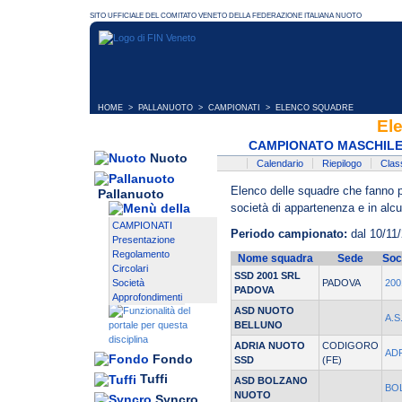
HOME
>
PALLANUOTO
>
CAMPIONATI
> ELENCO SQUADRE
El
CAMPIONATO MASCHILE 
Nuoto
Calendario
Riepilogo
Class
Elenco delle squadre che fanno pa
Pallanuoto
società di appartenenza e in alcun
CAMPIONATI
Periodo campionato:
dal 10/11/
Presentazione
Regolamento
Nome squadra
Sede
Soc
Circolari
SSD 2001 SRL
Società
PADOVA
20
PADOVA
Approfondimenti
ASD NUOTO
A.
BELLUNO
ADRIA NUOTO
CODIGORO
AD
Fondo
SSD
(FE)
Tuffi
ASD BOLZANO
BO
NUOTO
Syncro