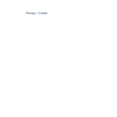
© 2004 Copyright by FIN Veneto - P.Iva 01384031009
Privacy
-
Cookie