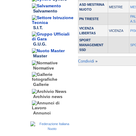
ASD MESTRINA
MESTRE
ME
NUOTO
Salvamento
PA
PN TRIESTE
A.S
S.I.T.
VICENZA
VICENZA
PIS
LIBERTAS
SPORT
G.U.G.
MANAGEMENT
SP
SSD
Master
Condividi
»
Normative
Gallerie
Archivio news
Annunci