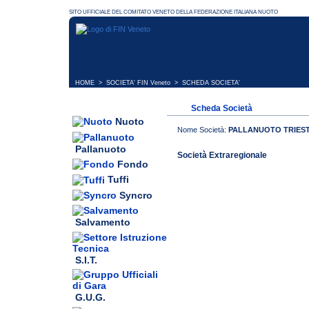
HOME
>
SOCIETA' FIN Veneto
> SCHEDA SOCIETA'
Scheda Società
Nuoto
Nome Società:
PALLANUOTO TRIEST
Pallanuoto
Società Extraregionale
Fondo
Tuffi
Syncro
Salvamento
S.I.T.
G.U.G.