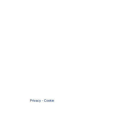
© 2004 Copyright by FIN Veneto - P.Iva 01384031009
Privacy
-
Cookie