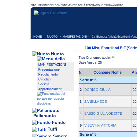
HOME
>
NUOTO
>
MANIFESTAZIONI
>
3a Giornata Attività Esordienti Ven
100 Misti Esordienti B F (Serie
Nuoto
Tipo Cronometraggio: M
Base Vasca: 25
MANIFESTAZIONI
Presentazione
N°
Cognome Nome
An
Regolamento
Circolari
Serie n° 6
Società
Approfondimenti
2
DORIGO GIULIA
20
3
ZANELLA ZOE
20
4
BASSO GIULIA ODETTE
20
Pallanuoto
Fondo
5
VISENTIN VITTORIA
20
Tuffi
Serie n° 5
Syncro