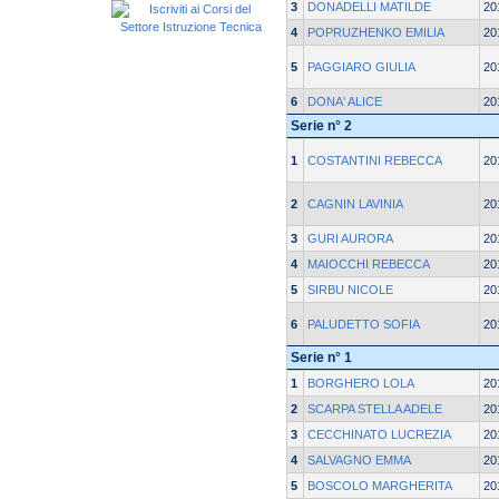
3
DONADELLI MATILDE
20
4
POPRUZHENKO EMILIA
20
5
PAGGIARO GIULIA
20
6
DONA' ALICE
20
Serie n° 2
1
COSTANTINI REBECCA
20
2
CAGNIN LAVINIA
20
3
GURI AURORA
20
4
MAIOCCHI REBECCA
20
5
SIRBU NICOLE
20
6
PALUDETTO SOFIA
20
Serie n° 1
1
BORGHERO LOLA
20
2
SCARPA STELLA ADELE
20
3
CECCHINATO LUCREZIA
20
4
SALVAGNO EMMA
20
5
BOSCOLO MARGHERITA
20