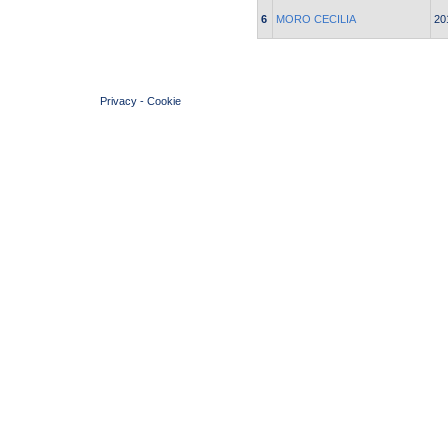
6
MORO CECILIA
20
© 2004 Copyright by FIN Veneto - P.Iva 01384031009
Privacy
-
Cookie