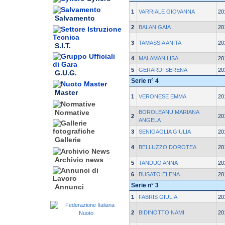
1
VARRIALE GIOVANNA
20
Salvamento
2
BALAN GAIA
20
3
TAMASSIA ANITA
20
S.I.T.
4
MALAMAN LISA
20
5
GERARDI SERENA
20
G.U.G.
Serie n° 4
Master
1
VERONESE EMMA
20
Normative
BOROLEANU MARIANA
2
20
ANGELA
3
SENIGAGLIA GIULIA
20
Gallerie
4
BELLUZZO DOROTEA
20
Archivio news
5
TANDUO ANNA
20
6
BUSATO ELENA
20
Serie n° 3
Annunci
1
FABRIS GIULIA
20
2
BIDINOTTO NAMI
20