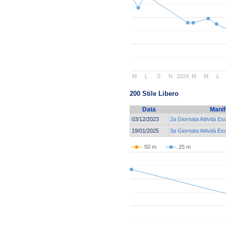
M
L
S
N
2024
M
M
L
200 Stile Libero
Data
Manif
03/12/2023
2a Giornata Attività Es
19/01/2025
3a Giornata Attività Es
50 m
25 m