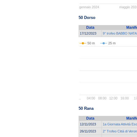
gennaio 2024
maggio 202
50 Dorso
Data
Manif
17/12/2023
9° trofeo BABBO NATAL
50 m
25 m
..
04:00
08:00
12:00
16:00
1
50 Rana
Data
Manif
12/11/2023
1a Giornata Attività Es
26/11/2023
2° Trofeo Città di Vero