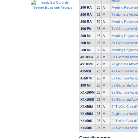
lunga
200 RA
25
A
Meeting Regionale
200 RA
25
M
7a giornata Attivi
200 RA
50
A
Meeting Regionale
100 FA
25
M
7a Giornata Attivi
200 MI
25
A
Meeting Regionale
200 MI
25
M
8a Giornata Attivi
200 MI
50
A
Meeting Regionale
4x100SL
25
M
8a Giornata Attivi
4x100MI
25
M
7a giornata Attivi
4x50SL
25
M
4a Giornata Attivi
4x50 MI
25
M
3a Giornata Attivi
100 MI
25
M
6a Gioranata Attiv
X4x100M
25
M
5a Giornata Attivi
X4x100S
25
M
6a Gioranata Attiv
X4x50M
25
A
2° Trofeo Città di
X4x50M
25
M
2a giornata Attivi
X4x50S
25
A
2° Trofeo Città di
X4x50S
25
M
2a Giornata Attivi
Gare disputate