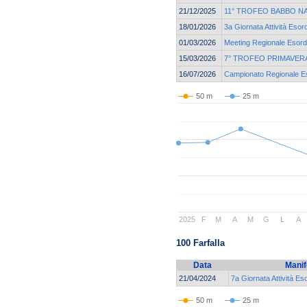
21/12/2025
11° TROFEO BABBO N
18/01/2026
3a Giornata Attività Esor
01/03/2026
Meeting Regionale Esordi
15/03/2026
7° TROFEO PRIMAVERA
16/07/2026
Campionato Regionale Eso
50 m
25 m
2025
F
M
A
M
G
L
A
100 Farfalla
Data
Manif
21/04/2024
7a Giornata Attività Es
50 m
25 m