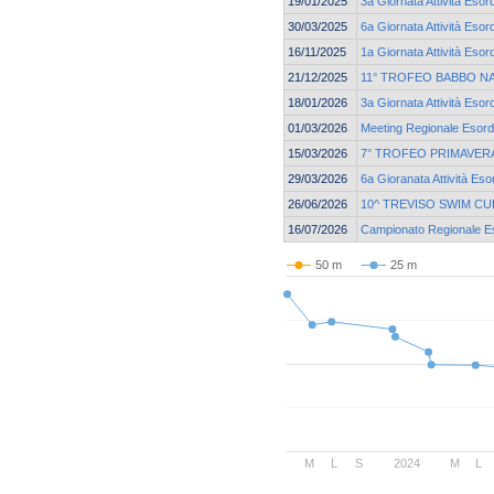
19/01/2025
3a Giornata Attività Esor
30/03/2025
6a Giornata Attività Esor
16/11/2025
1a Giornata Attività Esor
21/12/2025
11° TROFEO BABBO N
18/01/2026
3a Giornata Attività Esor
01/03/2026
Meeting Regionale Esordi
15/03/2026
7° TROFEO PRIMAVERA
29/03/2026
6a Gioranata Attività Eso
26/06/2026
10^ TREVISO SWIM CU
16/07/2026
Campionato Regionale Eso
50 m
25 m
M
L
S
2024
M
L