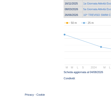
16/11/2025
1a Giornata Attività Eso
08/03/2026
5a Giornata Attività Eso
26/06/2026
10^ TREVISO SWIM 
50 m
25 m
M
M
L
S
2024
M
L
Scheda aggiornata al 04/08/2026
© 2004 Copyright by FIN Veneto - P.Iva 01384031009
Privacy
-
Cookie