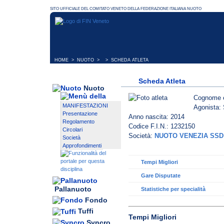
HOME
>
NUOTO
> > SCHEDA ATLETA
Scheda Atleta
Nuoto
Cognome 
MANIFESTAZIONI
Agonista: 
Presentazione
Anno nascita: 2014
Regolamento
Codice F.I.N.: 1232150
Circolari
Società:
NUOTO VENEZIA SSD
Società
Approfondimenti
Tempi Migliori
Gare Disputate
Pallanuoto
Statistiche per specialità
Fondo
Tuffi
Tempi Migliori
Syncro