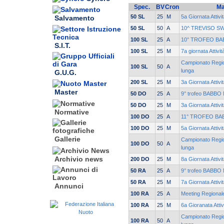
Spec.
BV
Cron
Ma
50 SL
25
M
5a Giornata Attivi
Salvamento
50 SL
50
A
10^ TREVISO S
100 SL
25
A
10° TROFEO BA
S.I.T.
100 SL
25
M
7a giornata Attivi
Campionato Region
100 SL
50
A
lunga
G.U.G.
200 SL
25
M
3a Giornata Attivi
Master
50 DO
25
A
9° trofeo BABBO 
50 DO
25
M
3a Giornata Attivi
Normative
100 DO
25
A
11° TROFEO BA
100 DO
25
M
5a Giornata Attivi
Gallerie
Campionato Region
100 DO
50
A
lunga
Archivio news
200 DO
25
M
8a Giornata Attivi
50 RA
25
A
9° trofeo BABBO 
50 RA
25
M
7a Giornata Attivi
Annunci
100 RA
25
A
Meeting Regionale
100 RA
25
M
6a Gioranata Attiv
Campionato Region
100 RA
50
A