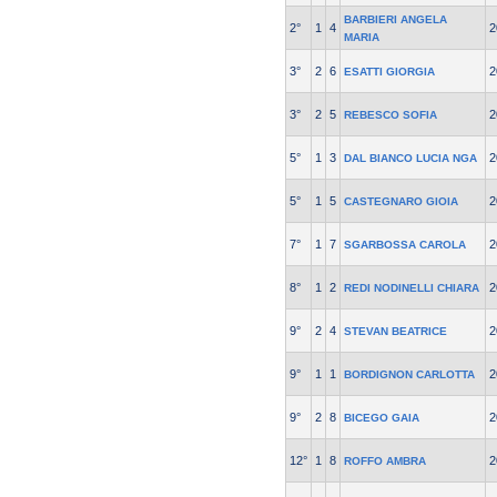
BARBIERI ANGELA
2°
1
4
2
MARIA
3°
2
6
2
ESATTI GIORGIA
3°
2
5
2
REBESCO SOFIA
5°
1
3
2
DAL BIANCO LUCIA NGA
5°
1
5
2
CASTEGNARO GIOIA
7°
1
7
2
SGARBOSSA CAROLA
8°
1
2
2
REDI NODINELLI CHIARA
9°
2
4
2
STEVAN BEATRICE
9°
1
1
2
BORDIGNON CARLOTTA
9°
2
8
2
BICEGO GAIA
12°
1
8
2
ROFFO AMBRA