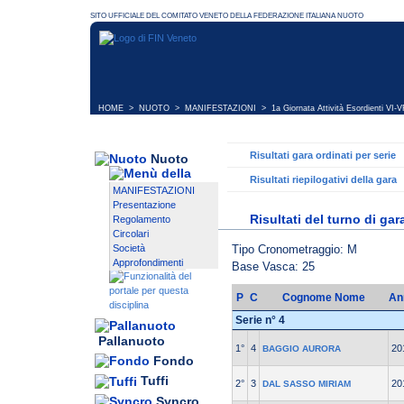
HOME
>
NUOTO
>
MANIFESTAZIONI
>
1a Giornata Attività Esordienti VI-
Risultati gara ordinati per serie
Nuoto
Risultati riepilogativi della gara
MANIFESTAZIONI
Presentazione
Risultati del turno di gar
Regolamento
Circolari
Tipo Cronometraggio: M
Società
Approfondimenti
Base Vasca: 25
P
C
Cognome Nome
An
Serie n° 4
Pallanuoto
1°
4
20
BAGGIO AURORA
Fondo
Tuffi
2°
3
20
DAL SASSO MIRIAM
Syncro