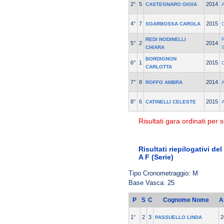
2°
5
2014
CASTEGNARO GIOIA
4°
7
2015
SGARBOSSA CAROLA
REDI NODINELLI
5°
2
2014
CHIARA
BORDIGNON
6°
1
2015
CARLOTTA
7°
8
2014
ROFFO AMBRA
8°
6
2015
CATINELLI CELESTE
Risultati gara ordinati per s
Risultati riepilogativi de
A F (Serie)
Tipo Cronometraggio: M
Base Vasca: 25
P
S
C
Cognome Nome
A
1°
2
3
2
PASSUELLO LINDA