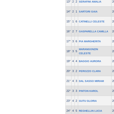
13°
2
2
2
SERAFINI AMALIA
14°
2
1
2
SARTORI GAIA
15°
1
6
2
CATINELLI CELESTE
16°
2
7
2
GASPARELLA CAMILLA
17°
3
6
2
PIA MARGHERITA
MARANGONZIN
18°
3
5
2
CELESTE
19°
4
4
2
BAGGIO AURORA
20°
3
2
2
PEROZZO CLARA
21°
4
3
2
DAL SASSO MIRIAM
22°
3
3
2
PINTON KAROL
23°
4
2
2
GUTU GLORIA
24°
4
5
2
REGHELLIN LUCIA