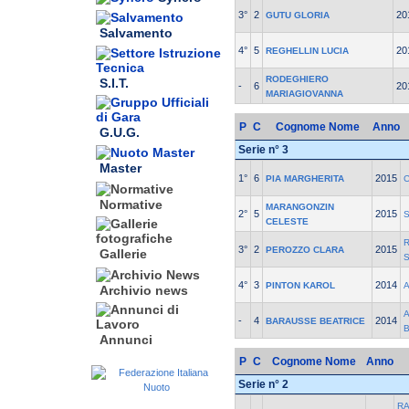
3°
2
20
GUTU GLORIA
Salvamento
4°
5
20
REGHELLIN LUCIA
RODEGHIERO
S.I.T.
-
6
20
MARIAGIOVANNA
P
C
Cognome Nome
Anno
G.U.G.
Serie n° 3
Master
1°
6
2015
PIA MARGHERITA
Normative
MARANGONZIN
2°
5
2015
CELESTE
3°
2
2015
PEROZZO CLARA
Gallerie
4°
3
2014
PINTON KAROL
Archivio news
A
-
4
2014
BARAUSSE BEATRICE
Annunci
P
C
Cognome Nome
Anno
Serie n° 2
RA