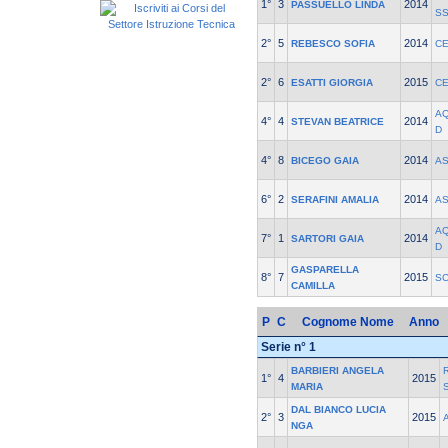
1°
3
2014
PASSUELLO LINDA
S
2°
5
2014
REBESCO SOFIA
CE
2°
6
2015
ESATTI GIORGIA
CE
AQ
4°
4
2014
STEVAN BEATRICE
D
4°
8
2014
BICEGO GAIA
AS
6°
2
2014
SERAFINI AMALIA
AS
AQ
7°
1
2014
SARTORI GAIA
D
GASPARELLA
8°
7
2015
SC
CAMILLA
P
C
Cognome Nome
Anno
Serie n° 1
BARBIERI ANGELA
1°
4
2015
MARIA
DAL BIANCO LUCIA
2°
3
2015
NGA