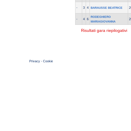
-
3
4
2
BARAUSSE BEATRICE
RODEGHIERO
-
4
6
2
MARIAGIOVANNA
Risultati gara riepilogativi
© 2004 Copyright by FIN Veneto - P.Iva 01384031009
Privacy
-
Cookie