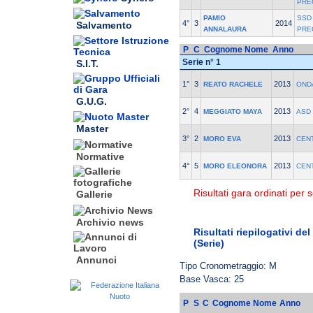
PRE
PAMIO
SSD 
4°
3
2014
Salvamento
ANNALAURA
PRE
P
C
Cognome Nome
Anno
Serie n° 1
S.I.T.
1°
3
2013
REATO RACHELE
OND
G.U.G.
2°
4
2013
MEGGIATO MAYA
ASD
Master
3°
2
2013
MORO EVA
CEN
Normative
4°
5
2013
MORO ELEONORA
CEN
Risultati gara ordinati per s
Gallerie
Archivio news
Risultati riepilogativi de
(Serie)
Annunci
Tipo Cronometraggio: M
Base Vasca: 25
P
S
C
Cognome Nome
Anno