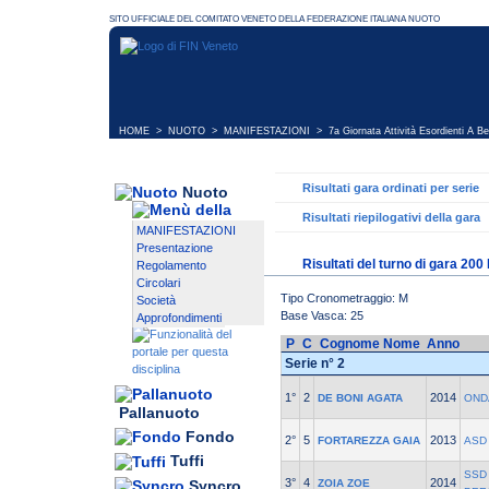
HOME
>
NUOTO
>
MANIFESTAZIONI
>
7a Giornata Attività Esordienti A Be
Risultati gara ordinati per serie
Nuoto
Risultati riepilogativi della gara
MANIFESTAZIONI
Presentazione
Risultati del turno di gara 200 
Regolamento
Circolari
Tipo Cronometraggio: M
Società
Base Vasca: 25
Approfondimenti
P
C
Cognome Nome
Anno
Serie n° 2
1°
2
2014
DE BONI AGATA
OND
Pallanuoto
Fondo
2°
5
2013
FORTAREZZA GAIA
ASD
Tuffi
SSD 
3°
4
2014
Syncro
ZOIA ZOE