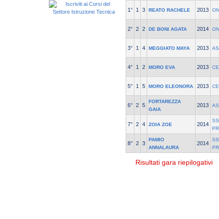
1°
1
3
2013
REATO RACHELE
ON
2°
2
2
2014
DE BONI AGATA
ON
3°
1
4
2013
MEGGIATO MAYA
AS
4°
1
2
2013
MORO EVA
CE
5°
1
5
2013
MORO ELEONORA
CE
FORTAREZZA
6°
2
5
2013
AS
GAIA
SS
7°
2
4
2014
ZOIA ZOE
PR
PAMIO
SS
8°
2
3
2014
ANNALAURA
PR
Risultati gara riepilogativi