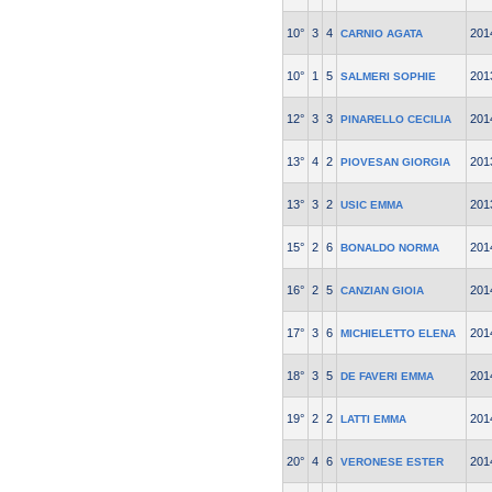
10°
3
4
201
CARNIO AGATA
10°
1
5
201
SALMERI SOPHIE
12°
3
3
201
PINARELLO CECILIA
13°
4
2
201
PIOVESAN GIORGIA
13°
3
2
201
USIC EMMA
15°
2
6
201
BONALDO NORMA
16°
2
5
201
CANZIAN GIOIA
17°
3
6
201
MICHIELETTO ELENA
18°
3
5
201
DE FAVERI EMMA
19°
2
2
201
LATTI EMMA
20°
4
6
201
VERONESE ESTER