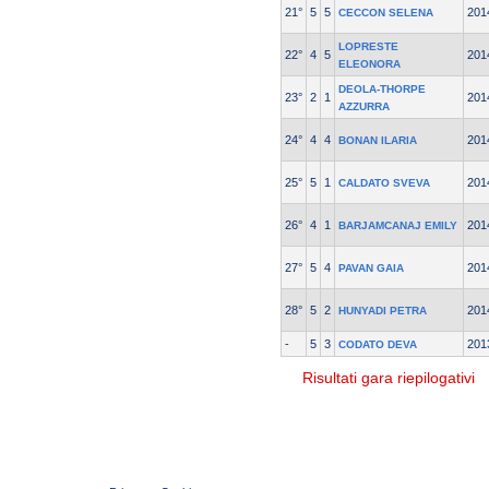
21°
5
5
201
CECCON SELENA
LOPRESTE
22°
4
5
201
ELEONORA
DEOLA-THORPE
23°
2
1
201
AZZURRA
24°
4
4
201
BONAN ILARIA
25°
5
1
201
CALDATO SVEVA
26°
4
1
201
BARJAMCANAJ EMILY
27°
5
4
201
PAVAN GAIA
28°
5
2
201
HUNYADI PETRA
-
5
3
201
CODATO DEVA
Risultati gara riepilogativi
© 2004 Copyright by FIN Veneto - P.Iva 01384031009