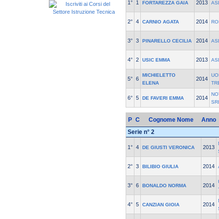
1°
1
2013
FORTAREZZA GAIA
AS
2°
4
2014
CARNIO AGATA
RO
3°
3
2014
PINARELLO CECILIA
AS
4°
2
2013
USIC EMMA
AS
MICHIELETTO
UO
5°
6
2014
ELENA
TR
NO
6°
5
2014
DE FAVERI EMMA
SR
P
C
Cognome Nome
Anno
Serie n° 2
1°
4
2013
DE GIUSTI VERONICA
2°
3
2014
BILIBIO GIULIA
3°
6
2014
BONALDO NORMA
4°
5
2014
CANZIAN GIOIA