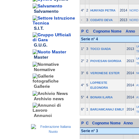
4°
2
2014
HUNYADI PETRA
NORD 
Salvamento
-
3
2013
CODATO DEVA
NORD 
S.I.T.
P
C
Cognome Nome
Anno
Serie n° 4
G.U.G.
U
1°
3
2013
TOCCI GIADA
T
Master
U
2°
2
2013
PIOVESAN GIORGIA
T
Normative
3°
6
2014
VERONESE ESTER
N
LOPRESTE
4°
5
2014
A
Gallerie
ELEONORA
5°
4
2014
BONAN ILARIA
A
Archivio news
U
6°
1
2014
BARJAMCANAJ EMILY
T
Annunci
P
C
Cognome Nome
Anno
Serie n° 3