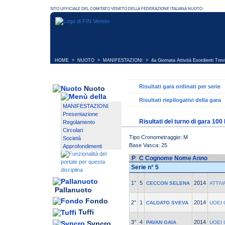
HOME
>
NUOTO
>
MANIFESTAZIONI
>
4a Giornata Attività Esordienti Trev
Risultati gara ordinati per serie
Nuoto
Risultati riepilogativi della gara
MANIFESTAZIONI
Presentazione
Risultati del turno di gara 100
Regolamento
Circolari
Tipo Cronometraggio: M
Società
Base Vasca: 25
Approfondimenti
P
C
Cognome Nome
Anno
Serie n° 5
1°
5
2014
CECCON SELENA
ATTI
Pallanuoto
Fondo
2°
1
2014
CALDATO SVEVA
UOEI 
Tuffi
3°
4
2014
Syncro
PAVAN GAIA
UOEI 