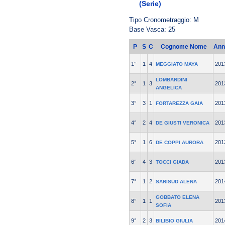
(Serie)
Tipo Cronometraggio: M
Base Vasca: 25
P
S
C
Cognome Nome
Ann
1°
1
4
201
MEGGIATO MAYA
LOMBARDINI
2°
1
3
201
ANGELICA
3°
3
1
201
FORTAREZZA GAIA
4°
2
4
201
DE GIUSTI VERONICA
5°
1
6
201
DE COPPI AURORA
6°
4
3
201
TOCCI GIADA
7°
1
2
201
SARISUD ALENA
GOBBATO ELENA
8°
1
1
201
SOFIA
9°
2
3
201
BILIBIO GIULIA