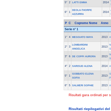
5°
2
2014
LATTI EMMA
DEOLA-THORPE
6°
1
2014
AZZURRA
P
C
Cognome Nome
Anno
Serie n° 1
1°
4
2013
MEGGIATO MAYA
A
LOMBARDINI
N
2°
3
2013
ANGELICA
S
N
3°
6
2013
DE COPPI AURORA
S
4°
2
2014
SARISUD ALENA
A
GOBBATO ELENA
S
5°
1
2013
SOFIA
P
6°
5
2013
SALMERI SOPHIE
A
Risultati gara ordinati per s
Risultati riepilogativi de