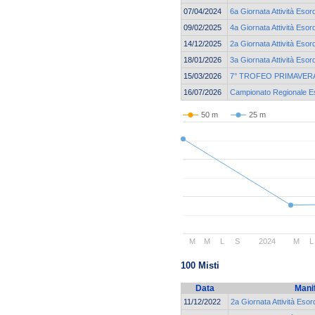
07/04/2024
6a Giornata Attività Esor
09/02/2025
4a Giornata Attività Esor
14/12/2025
2a Giornata Attività Esor
18/01/2026
3a Giornata Attività Esor
15/03/2026
7° TROFEO PRIMAVERA
16/07/2026
Campionato Regionale Eso
50 m
25 m
M
M
L
S
2024
M
L
100 Misti
Data
Mani
11/12/2022
2a Giornata Attività Esor