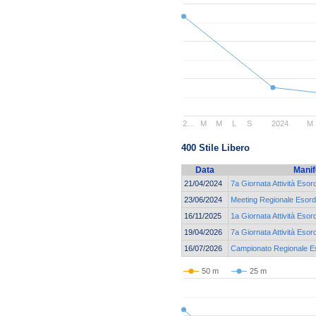
2…
M
M
L
S
2024
M
400 Stile Libero
Data
Manif
21/04/2024
7a Giornata Attività Esor
23/06/2024
Meeting Regionale Esordi
16/11/2025
1a Giornata Attività Esor
19/04/2026
7a Giornata Attività Esord
16/07/2026
Campionato Regionale Eso
50 m
25 m