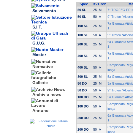
Spec.
BV
Cron
Ma
50 SL
25
M
7° TROFEO PRI
Salvamento
50 SL
50
A
9° Trofeo “Albert
7a Giornata Attivi
100 SL
25
M
S.I.T.
1
100 SL
50
A
9° Trofeo “Albert
6a Gioranata Attiv
G.U.G.
200 SL
25
M
1
7a Giornata Attivi
Master
400 SL
25
M
1
Campionato Region
Normative
400 SL
50
A
lunga
800 SL
25
M
5a Giornata Attivi
Gallerie
50 DO
25
M
3a Giornata Attivi
50 DO
50
A
9° Trofeo “Albert
Archivio news
100 DO
25
M
5a Giornata Attivi
Campionato Region
100 DO
50
A
lunga
Annunci
6a Gioranata Attiv
200 DO
25
M
1
Campionato Region
200 DO
50
A
lunga