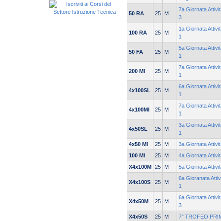
7a Giornata Attivi
50 RA
25
M
3
1a Giornata Attivi
100 RA
25
M
1
5a Giornata Attivi
50 FA
25
M
1
7a Giornata Attivi
200 MI
25
M
1
6a Giornata Attivi
4x100SL
25
M
1
7a Giornata Attivi
4x100MI
25
M
1
3a Giornata Attivi
4x50SL
25
M
1
4x50 MI
25
M
3a Giornata Attivi
100 MI
25
M
4a Giornata Attivi
X4x100M
25
M
5a Giornata Attivi
6a Gioranata Attiv
X4x100S
25
M
1
6a Giornata Attivi
X4x50M
25
M
3
X4x50S
25
M
7° TROFEO PRI