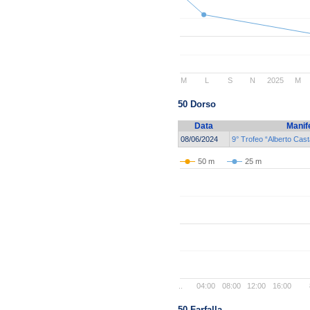
M
L
S
N
2025
M
50 Dorso
Data
Manif
08/06/2024
9° Trofeo “Alberto Cas
50 m
25 m
..
04:00
08:00
12:00
16:00
50 Farfalla