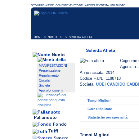
HOME
>
NUOTO
> > SCHEDA ATLETA
Scheda Atleta
Nuoto
Cognome 
MANIFESTAZIONI
Agonista: 
Presentazione
Anno nascita: 2014
Regolamento
Codice F.I.N.: 1188718
Circolari
Società:
UOEI CANDIDO CABBI
Società
Approfondimenti
Tempi Migliori
Gare Disputate
Pallanuoto
Statistiche per specialità
Fondo
Tuffi
Tempi Migliori
Syncro