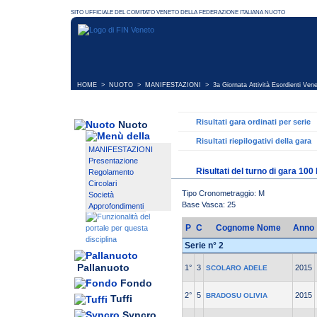
HOME
>
NUOTO
>
MANIFESTAZIONI
>
3a Giornata Attività Esordienti Ven
Risultati gara ordinati per serie
Nuoto
Risultati riepilogativi della gara
MANIFESTAZIONI
Presentazione
Risultati del turno di gara 100 
Regolamento
Circolari
Tipo Cronometraggio: M
Società
Base Vasca: 25
Approfondimenti
P
C
Cognome Nome
Anno
Serie n° 2
Pallanuoto
1°
3
2015
SCOLARO ADELE
Fondo
2°
5
2015
BRADOSU OLIVIA
Tuffi
Syncro