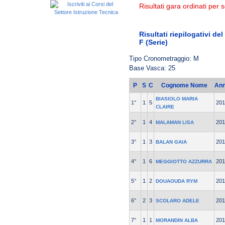
Risultati gara ordinati per s
Risultati riepilogativi de
F (Serie)
Tipo Cronometraggio: M
Base Vasca: 25
P
S
C
Cognome Nome
An
BIASIOLO MARIA
1°
1
5
201
CLAIRE
2°
1
4
201
MALAMAN LISA
3°
1
3
201
BALAN GAIA
4°
1
6
201
MEGGIOTTO AZZURRA
5°
1
2
201
DOUAOUDA RYM
6°
2
3
201
SCOLARO ADELE
7°
1
1
201
MORANDIN ALBA