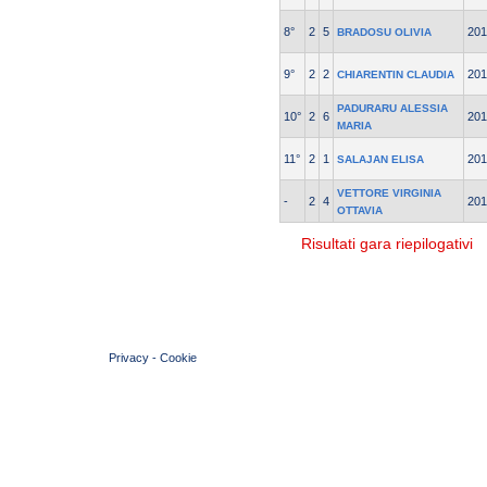
8°
2
5
201
BRADOSU OLIVIA
9°
2
2
201
CHIARENTIN CLAUDIA
PADURARU ALESSIA
10°
2
6
201
MARIA
11°
2
1
201
SALAJAN ELISA
VETTORE VIRGINIA
-
2
4
201
OTTAVIA
Risultati gara riepilogativi
© 2004 Copyright by FIN Veneto - P.Iva 01384031009
Privacy
-
Cookie