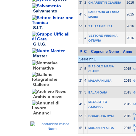
3°
2
2016
CHIARENTIN CLAUDIA
Salvamento
PADURARU ALESSIA
4°
6
2015
MARIA
5°
1
2016
SALAJAN ELISA
S.I.T.
VETTORE VIRGINIA
-
4
2016
OTTAVIA
G.U.G.
P
C
Cognome Nome
Anno
Master
Serie n° 1
BIASIOLO MARIA
Normative
1°
5
2015
C
CLAIRE
2°
4
2015
MALAMAN LISA
G
Gallerie
3°
3
2015
BALAN GAIA
G
Archivio news
MEGGIOTTO
4°
6
2015
M
AZZURRA
Annunci
R
5°
2
2015
DOUAOUDA RYM
S
R
6°
1
2015
MORANDIN ALBA
S