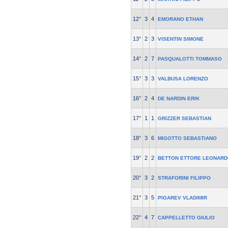
12°
3
4
EMORANO ETHAN
13°
2
3
VISENTIN SIMONE
14°
2
7
PASQUALOTTI TOMMASO
15°
3
3
VALBUSA LORENZO
16°
2
4
DE NARDIN ERIK
17°
1
1
GRIZZER SEBASTIAN
18°
3
6
MIGOTTO SEBASTIANO
19°
2
2
BETTON ETTORE LEONAR
20°
3
2
STRAFORINI FILIPPO
21°
3
5
PIGAREV VLADIMIR
22°
4
7
CAPPELLETTO GIULIO