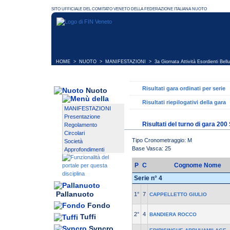
HOME
>
NUOTO
>
MANIFESTAZIONI
>
3a Giornata Attività Esordienti Bell
Risultati gara ordinati per serie
Nuoto
Risultati riepilogativi della gara
MANIFESTAZIONI
Presentazione
Risultati del turno di gara 200
Regolamento
Circolari
Tipo Cronometraggio: M
Società
Base Vasca: 25
Approfondimenti
P
C
Cognome Nome
Serie n° 4
Pallanuoto
1°
7
CAPPELLETTO GIULIO
Fondo
2°
4
BANDIERA ROCCO
Tuffi
Syncro