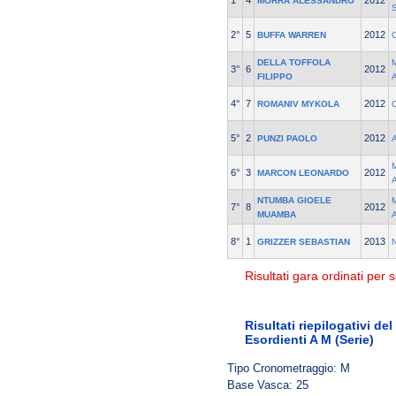
1°
4
2012
MORRA ALESSANDRO
2°
5
2012
BUFFA WARREN
DELLA TOFFOLA
3°
6
2012
FILIPPO
4°
7
2012
ROMANIV MYKOLA
5°
2
2012
PUNZI PAOLO
6°
3
2012
MARCON LEONARDO
NTUMBA GIOELE
7°
8
2012
MUAMBA
8°
1
2013
GRIZZER SEBASTIAN
Risultati gara ordinati per s
Risultati riepilogativi de
Esordienti A M (Serie)
Tipo Cronometraggio: M
Base Vasca: 25