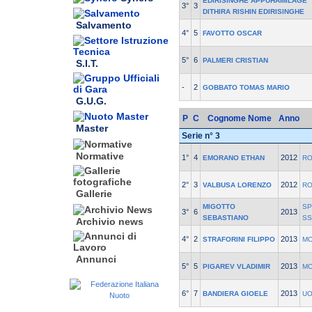
EDIRISINGHE APPUHAMILAGE
3°
3
DITHIRA RISHIN EDIRISINGHE
Salvamento
4°
5
FAVOTTO OSCAR
5°
6
PALMERI CRISTIAN
S.I.T.
-
2
GOBBATO TOMAS MARIO
G.U.G.
P
C
Cognome Nome
Anno
Master
Serie n° 3
Normative
1°
4
2012
EMORANO ETHAN
RO
2°
3
2012
VALBUSA LORENZO
RO
Gallerie
MIGOTTO
SP
3°
6
2013
SEBASTIANO
SS
Archivio news
4°
2
2013
STRAFORINI FILIPPO
MO
Annunci
5°
5
2013
PIGAREV VLADIMIR
MO
6°
7
2013
BANDIERA GIOELE
UO