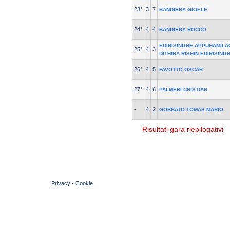
23°
3
7
BANDIERA GIOELE
24°
4
4
BANDIERA ROCCO
EDIRISINGHE APPUHAMILA
25°
4
3
DITHIRA RISHIN EDIRISING
26°
4
5
FAVOTTO OSCAR
27°
4
6
PALMERI CRISTIAN
-
4
2
GOBBATO TOMAS MARIO
Risultati gara riepilogativi
© 2004 Copyright by FIN Veneto - P.Iva 01384031009
Privacy
-
Cookie