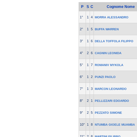
P
S
C
Cognome Nome
1°
1
4
MORRA ALESSANDRO
2°
1
5
BUFFA WARREN
3°
1
6
DELLA TOFFOLA FILIPPO
4°
2
6
CAGNIN LEONIDA
5°
1
7
ROMANIV MYKOLA
6°
1
2
PUNZI PAOLO
7°
1
3
MARCON LEONARDO
8°
2
1
PELLIZZARI EDOARDO
9°
2
5
PEZZATO SIMONE
10°
1
8
NTUMBA GIOELE MUAMBA
11°
2
8
MARTINI FILIPPO