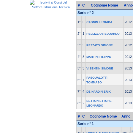
P
C
Cognome Nome
Anno
Serie n° 2
1°
6
2012
CAGNIN LEONIDA
2°
1
2013
PELLIZZARI EDOARDO
3°
5
2012
PEZZATO SIMONE
4°
8
2012
MARTINI FILIPPO
5°
3
2013
VISENTIN SIMONE
PASQUALOTTI
6°
7
2013
TOMMASO
7°
4
2013
DE NARDIN ERIK
BETTON ETTORE
8°
2
2013
LEONARDO
P
C
Cognome Nome
Anno
Serie n° 1