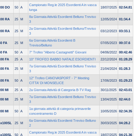
Campionato Reg.le 2025 Esordienti A in vasca
200 DO
50
A
18/07/2025
02:54.81
lunga
8a Giornata Attività Esordienti Belluno Treviso
100 RA
25
M
12/05/2024
01:34.4
3
2a Giornata Attività Esordienti Belluno/Treviso
200 RA
25
M
03/12/2023
03:33.1
3
6a Giornata Attività Esordienti B
50 FA
25
M
07/05/2023
00:37.6
Treviso/Belluno
50 FA
50
A
7° Trofeo "Alberto Castagnetti" Giovani
04/06/2022
00:42.46
100 FA
25
A
10° TROFEO BABBO NATALE ESORDIENTI
22/12/2024
01:28.29
7a Giornata Attività Esordienti Belluno Treviso
100 FA
25
M
21/04/2024
01:28.3
3
12° Trofeo CANOVASPORT - 7° Meeting
100 FA
50
A
17/06/2023
01:29.23
CITTA' DI MONSELICE
200 MI
25
A
2a Giornata Attività di Categoria B-TV Rag
30/11/2025
02:43.01
7a Giornata Attività Esordienti Belluno Treviso
200 MI
25
M
13/04/2025
02:44.0
3
1a giornata attività di categoria primaverile
200 MI
50
A
10/05/2026
02:34.35
concentramento D
6a Giornata Attività Esordienti Treviso Belluno
4x100SL
25
M
30/03/2025
04:28.2
2
Campionato Reg.le 2025 Esordienti A in vasca
4x100SL
50
A
18/07/2025
04:21.36