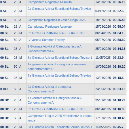
50 SL
25
A
Campionato Regionale Assoluto
14/03/2026
00:26.11
2a Giornata Attività Esordienti Belluno/Treviso
50 SL
25
M
03/12/2023
00:32.6
3
50 SL
50
A
Campionati Regionali in vasca lunga 2026
18/07/2026
00:26.45
100 SL
25
A
Campionato Regionale Assoluto
15/03/2026
00:58.04
100 SL
25
M
6° TROFEO PRIMAVERA -ESORDIENTI
06/04/2025
01:04.1
100 SL
50
A
IV Verona Summer Trophy
05/07/2026
00:58.60
1 Giornata Attività di Categoria fascia A
200 SL
25
A
25/01/2026
02:14.13
Concentramento A
200 SL
25
M
8a Giornata Attività Esordienti Belluno Teviso 1
11/05/2025
02:23.9
1a giornata attività di categoria primaverile
200 SL
50
A
10/05/2026
02:19.20
concentramento D
7a Giornata Attività Esordienti Belluno Treviso
400 SL
25
M
13/04/2025
05:18.6
3
2a Giornata Attività di categoria
50 DO
50
A
24/05/2026
00:33.13
Concentramento D
1 Giornata Attività di Categoria fascia A
100 DO
25
A
25/01/2026
01:10.79
Concentramento A
100 DO
25
M
6° TROFEO PRIMAVERA -ESORDIENTI
06/04/2025
01:16.8
Campionato Reg.le 2025 Esordienti A in vasca
100 DO
50
A
17/07/2025
01:18.43
lunga
200 DO
25
M
8a Giornata Attività Esordienti Belluno Teviso 1
11/05/2025
02:45.7