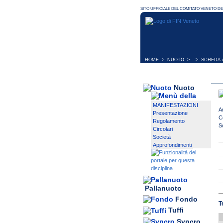
HOME
>
NUOTO
> > SCHEDA A
Nuoto
MANIFESTAZIONI
A
Presentazione
C
Regolamento
S
Circolari
Società
Approfondimenti
Pallanuoto
Fondo
T
Tuffi
Syncro