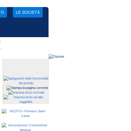
TO
LE SOCIETÀ
A
Gestisci una società?
Devi iscrivere i tuoi atleti alle
manifestazioni?