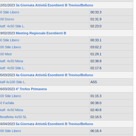
22/01/2023
3a Giornata Attività Esordienti B Treviso/Belluno
0 Stile Libero
00:33.3
100 Dorso
01:31.9
taff. 4x50 Stile L.
02:23.0
19/02/2023
Meeting Regionale Esordienti B
0 Stile Libero
00:33.1
00 Stile Libero
03:02.2
00 Misti
01:29.1
taff. 4x50 Mista
02:38.8
taff. 4x50 Stile L.
02:17.6
05/03/2023
4a Giornata Attività Esordienti B Treviso/Belluno
taff 4x100 Stile L.
ASS
26/03/2023
4° Trofeo Primavera
00 Stile Libero
01:15.3
0 Farfalla
00:38.0
taff. 4x50 Mista
02:40.8
istaffetta 4x50 SL
02:16.5
16/04/2023
5a Giornata Attività Esordienti B Treviso/Belluno
00 Stile Libero
06:16.4