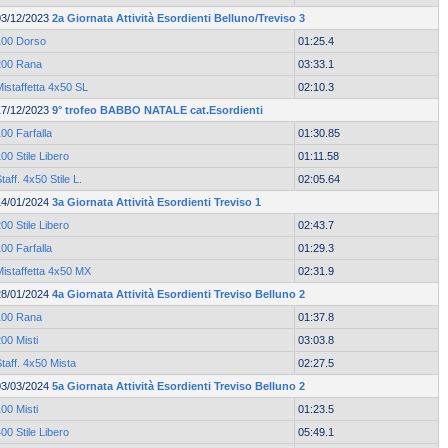
03/12/2023
2a Giornata Attività Esordienti Belluno/Treviso 3
100 Dorso
01:25.4
200 Rana
03:33.1
istaffetta 4x50 SL
02:10.3
17/12/2023
9° trofeo BABBO NATALE cat.Esordienti
00 Farfalla
01:30.85
00 Stile Libero
01:11.58
taff. 4x50 Stile L.
02:05.64
14/01/2024
3a Giornata Attività Esordienti Treviso 1
00 Stile Libero
02:43.7
00 Farfalla
01:29.3
Mistaffetta 4x50 MX
02:31.9
28/01/2024
4a Giornata Attività Esordienti Treviso Belluno 2
100 Rana
01:37.8
00 Misti
03:03.8
taff. 4x50 Mista
02:27.5
03/03/2024
5a Giornata Attività Esordienti Treviso Belluno 2
00 Misti
01:23.5
00 Stile Libero
05:49.1