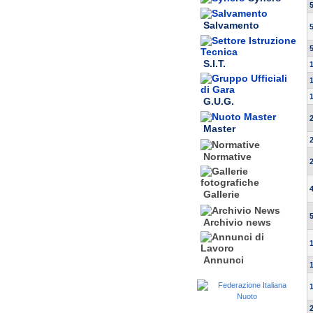
Salvamento
S.I.T.
G.U.G.
Master
Normative
Gallerie
Archivio news
Annunci