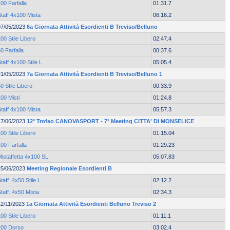
00 Farfalla
01:31.7
taff 4x100 Mista
06:16.2
07/05/2023
6a Giornata Attività Esordienti B Treviso/Belluno
00 Stile Libero
02:47.4
0 Farfalla
00:37.6
taff 4x100 Stile L.
05:05.4
21/05/2023
7a Giornata Attività Esordienti B Treviso/Belluno 1
0 Stile Libero
00:33.9
00 Misti
01:24.8
taff 4x100 Mista
05:57.3
17/06/2023
12° Trofeo CANOVASPORT - 7° Meeting CITTA' DI MONSELICE
00 Stile Libero
01:15.04
00 Farfalla
01:29.23
istaffetta 4x100 SL
05:07.83
25/06/2023
Meeting Regionale Esordienti B
taff. 4x50 Stile L.
02:12.2
taff. 4x50 Mista
02:34.3
12/11/2023
1a Giornata Attività Esordienti Belluno Treviso 2
00 Stile Libero
01:11.1
200 Dorso
03:02.4