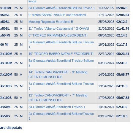
lunga
4x100MI
25
M
8a Giornata Attività Esordienti Belluno Teviso 1
11/05/2025
05:04.6
4x50SL
25
A
9° trofeo BABBO NATALE cat.Esordienti
17/12/2023
02:05.64
4x50SL
25
M
Meeting Regionale Esordienti B
25/06/2023
02:12.2
4x50SL
50
A
11° Trofeo “Alberto Castagnetti “ GIOVANI
31/05/2026
01:41.79
4x50 MI
25
M
6° TROFEO PRIMAVERA -ESORDIENTI
06/04/2025
02:14.3
3a Giornata Attività Esordienti Belluno Treviso
100 MI
25
M
19/01/2025
01:17.8
1
X4x100M
25
A
10° TROFEO BABBO NATALE ESORDIENTI
22/12/2024
05:23.41
5a Giornata Attività Esordienti Treviso Belluno
X4x100M
25
M
03/03/2024
05:41.3
2
14° Trofeo CANOVASPORT - 9° Meeting
X4x100M
50
A
14/06/2025
05:08.77
CITTA' DI MONSELICE
7a Giornata Attività Esordienti Belluno Treviso
X4x100S
25
M
13/04/2025
04:31.5
3
12° Trofeo CANOVASPORT - 7° Meeting
X4x100S
50
A
17/06/2023
05:07.83
CITTA' DI MONSELICE
X4x50M
25
M
3a Giornata Attività Esordienti Treviso 1
14/01/2024
02:31.9
2a Giornata Attività Esordienti Belluno/Treviso
X4x50S
25
M
03/12/2023
02:10.3
3
are disputate