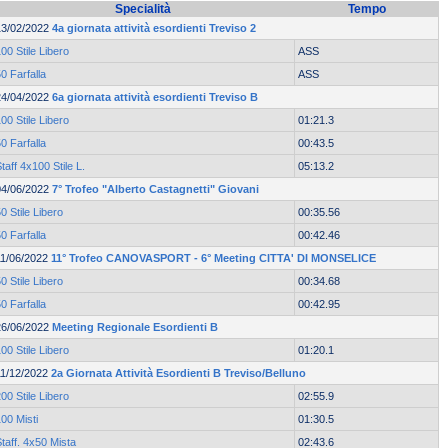
Specialità
Tempo
13/02/2022
4a giornata attività esordienti Treviso 2
00 Stile Libero
ASS
0 Farfalla
ASS
24/04/2022
6a giornata attività esordienti Treviso B
00 Stile Libero
01:21.3
0 Farfalla
00:43.5
taff 4x100 Stile L.
05:13.2
04/06/2022
7° Trofeo "Alberto Castagnetti" Giovani
0 Stile Libero
00:35.56
0 Farfalla
00:42.46
11/06/2022
11° Trofeo CANOVASPORT - 6° Meeting CITTA' DI MONSELICE
0 Stile Libero
00:34.68
0 Farfalla
00:42.95
26/06/2022
Meeting Regionale Esordienti B
00 Stile Libero
01:20.1
11/12/2022
2a Giornata Attività Esordienti B Treviso/Belluno
00 Stile Libero
02:55.9
00 Misti
01:30.5
taff. 4x50 Mista
02:43.6