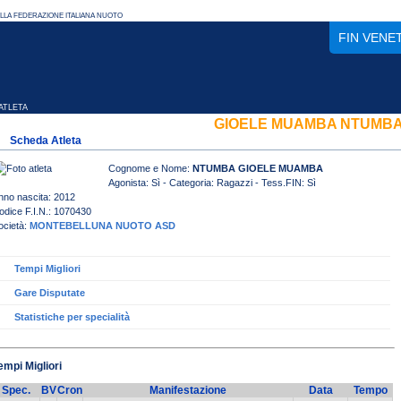
FIN VENE
TLETA
GIOELE MUAMBA NTUMB
Scheda Atleta
Cognome e Nome:
NTUMBA GIOELE MUAMBA
Agonista: Sì - Categoria: Ragazzi - Tess.FIN: Sì
nno nascita: 2012
odice F.I.N.: 1070430
ocietà:
MONTEBELLUNA NUOTO ASD
Tempi Migliori
Gare Disputate
Statistiche per specialità
empi Migliori
Spec.
BV
Cron
Manifestazione
Data
Tempo