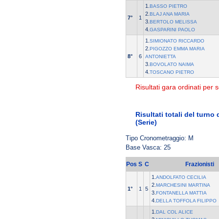
1.
BASSO PIETRO
2.
BLAJ ANA MARIA
7°
1
3.
BERTOLO MELISSA
4.
GASPARINI PAOLO
1.
SIMIONATO RICCARDO
2.
PIGOZZO EMMA MARIA
8°
6
ANTONIETTA
3.
BOVOLATO NAIMA
4.
TOSCANO PIETRO
Risultati gara ordinati per s
Risultati totali del turno
(Serie)
Tipo Cronometraggio: M
Base Vasca: 25
Pos
S
C
Frazionisti
1.
ANDOLFATO CECILIA
2.
MARCHESINI MARTINA
1°
1
5
3.
FONTANELLA MATTIA
4.
DELLA TOFFOLA FILIPPO
1.
DAL COL ALICE