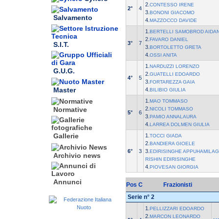
2.
CONTESSO IRENE
2°
4
3.
BONONI GIACOMO
Salvamento
4.
MAZZOCCO DAVIDE
1.
BERTELLI SAMOBROD AIDA
2.
FAVARO DANIEL
3°
7
S.I.T.
3.
BORTOLETTO GRETA
4.
OSSI ANITA
1.
NARDUZZI LORENZO
G.U.G.
2.
GUATELLI EDOARDO
4°
5
3.
FORTAREZZA GAIA
Master
4.
BILIBIO GIULIA
1.
MAO TOMMASO
2.
Normative
NICOLI TOMMASO
5°
6
3.
PAMIO ANNALAURA
4.
LARREA DOLMEN GIULIA
Gallerie
1.
TOCCI GIADA
2.
BANDIERA GIOELE
6°
3
3.
EDIRISINGHE APPUHAMILAG
Archivio news
RISHIN EDIRISINGHE
4.
PIOVESAN GIORGIA
Annunci
Pos
C
Frazionisti
Serie n° 2
1.
PELLIZZARI EDOARDO
2.
MARCON LEONARDO