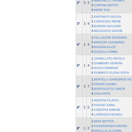
2.
MINICHILLO THOMAS
2°
3
2
3.
CORONA MATTIA
4.
MORO EVA
1.
FANTINATO BELEN
2.
CONTESSO IRENE
3°
3
4
3.
BONONI GIACOMO
4.
MAZZOCCO DAVIDE
1.
PELLIZZARI EDOARDO
2.
MARCON LEONARDO
4°
2
4
3.
ROSSINI ALICE
4.
GAZZOLA EMMA
1.
CHINELLATO NICOLA
2.
GAMBARO SERENA
5°
1
4
3.
GOCIU DAMIANO
4.
GOBBATO ELENA SOFIA
1.
BERTELLI SAMOBROD AI
2.
FAVARO DANIEL
6°
3
7
3.
BORTOLETTO GRETA
4.
OSSI ANITA
1.
MARTINI FILIPPO
2.
PISANO' ANNA
6°
2
5
3.
VISENTIN SIMONE
4.
LORENZON BIANCA
1.
BENI MATTEO
2.
OSSERVANZA AURORA
8°
1
2
3.
NIKOLLA LILLYANN