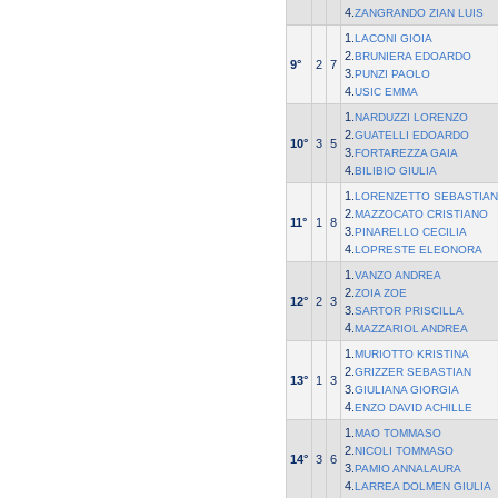
4.
ZANGRANDO ZIAN LUIS
1.
LACONI GIOIA
2.
BRUNIERA EDOARDO
9°
2
7
3.
PUNZI PAOLO
4.
USIC EMMA
1.
NARDUZZI LORENZO
2.
GUATELLI EDOARDO
10°
3
5
3.
FORTAREZZA GAIA
4.
BILIBIO GIULIA
1.
LORENZETTO SEBASTIA
2.
MAZZOCATO CRISTIANO
11°
1
8
3.
PINARELLO CECILIA
4.
LOPRESTE ELEONORA
1.
VANZO ANDREA
2.
ZOIA ZOE
12°
2
3
3.
SARTOR PRISCILLA
4.
MAZZARIOL ANDREA
1.
MURIOTTO KRISTINA
2.
GRIZZER SEBASTIAN
13°
1
3
3.
GIULIANA GIORGIA
4.
ENZO DAVID ACHILLE
1.
MAO TOMMASO
2.
NICOLI TOMMASO
14°
3
6
3.
PAMIO ANNALAURA
4.
LARREA DOLMEN GIULIA