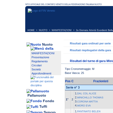
HOME
>
NUOTO
>
MANIFESTAZIONI
>
2a Giornata Attività Esordienti Bell
Risultati gara ordinati per serie
Nuoto
Risultati riepilogativi della gara
MANIFESTAZIONI
Presentazione
Risultati del turno di gara Mis
Regolamento
Circolari
Tipo Cronometraggio: M
Società
Base Vasca: 25
Approfondimenti
Pos
C
Frazionisti
Serie n° 3
1.
DAL COL ALICE
Pallanuoto
2.
MINICHILLO THOMAS
1°
2
Fondo
3.
CORONA MATTIA
4.
MORO EVA
Tuffi
1.
FANTINATO BELEN
Syncro