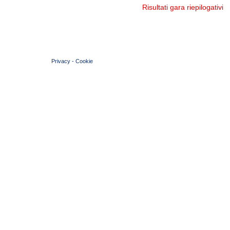
Risultati gara riepilogativi
© 2004 Copyright by FIN Veneto - P.Iva 01384031009
Privacy
-
Cookie