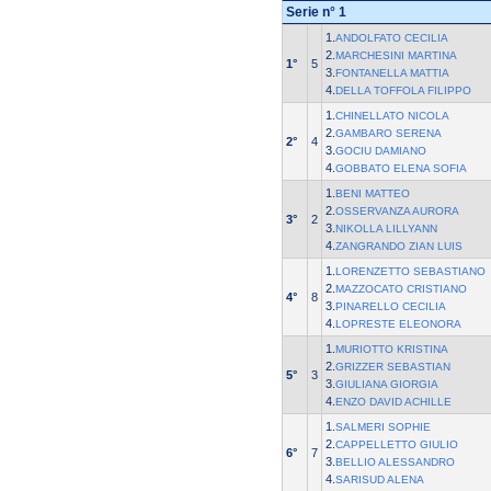
Serie n° 1
1.
ANDOLFATO CECILIA
2.
MARCHESINI MARTINA
1°
5
3.
FONTANELLA MATTIA
4.
DELLA TOFFOLA FILIPPO
1.
CHINELLATO NICOLA
2.
GAMBARO SERENA
2°
4
3.
GOCIU DAMIANO
4.
GOBBATO ELENA SOFIA
1.
BENI MATTEO
2.
OSSERVANZA AURORA
3°
2
3.
NIKOLLA LILLYANN
4.
ZANGRANDO ZIAN LUIS
1.
LORENZETTO SEBASTIANO
2.
MAZZOCATO CRISTIANO
4°
8
3.
PINARELLO CECILIA
4.
LOPRESTE ELEONORA
1.
MURIOTTO KRISTINA
2.
GRIZZER SEBASTIAN
5°
3
3.
GIULIANA GIORGIA
4.
ENZO DAVID ACHILLE
1.
SALMERI SOPHIE
2.
CAPPELLETTO GIULIO
6°
7
3.
BELLIO ALESSANDRO
4.
SARISUD ALENA