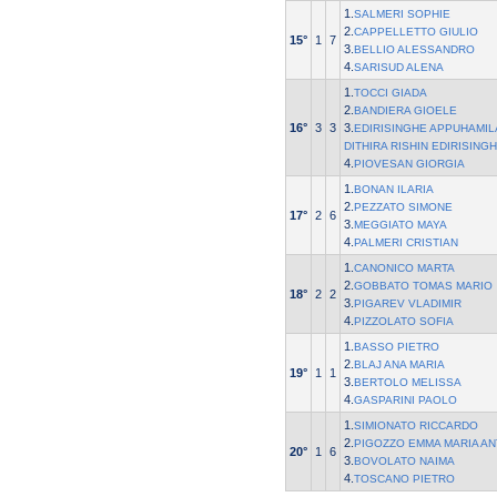
1.
SALMERI SOPHIE
2.
CAPPELLETTO GIULIO
15°
1
7
3.
BELLIO ALESSANDRO
4.
SARISUD ALENA
1.
TOCCI GIADA
2.
BANDIERA GIOELE
16°
3
3
3.
EDIRISINGHE APPUHAMI
DITHIRA RISHIN EDIRISING
4.
PIOVESAN GIORGIA
1.
BONAN ILARIA
2.
PEZZATO SIMONE
17°
2
6
3.
MEGGIATO MAYA
4.
PALMERI CRISTIAN
1.
CANONICO MARTA
2.
GOBBATO TOMAS MARIO
18°
2
2
3.
PIGAREV VLADIMIR
4.
PIZZOLATO SOFIA
1.
BASSO PIETRO
2.
BLAJ ANA MARIA
19°
1
1
3.
BERTOLO MELISSA
4.
GASPARINI PAOLO
1.
SIMIONATO RICCARDO
2.
PIGOZZO EMMA MARIA AN
20°
1
6
3.
BOVOLATO NAIMA
4.
TOSCANO PIETRO