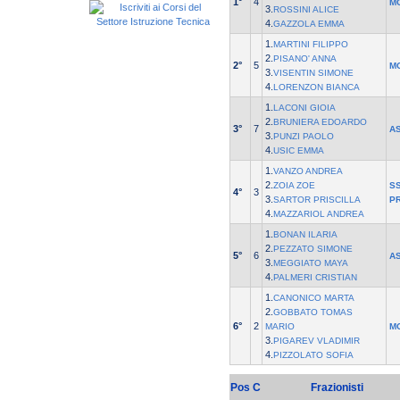
1°
4
M
3.
ROSSINI ALICE
4.
GAZZOLA EMMA
1.
MARTINI FILIPPO
2.
PISANO' ANNA
2°
5
M
3.
VISENTIN SIMONE
4.
LORENZON BIANCA
1.
LACONI GIOIA
2.
BRUNIERA EDOARDO
3°
7
A
3.
PUNZI PAOLO
4.
USIC EMMA
1.
VANZO ANDREA
2.
ZOIA ZOE
SS
4°
3
3.
SARTOR PRISCILLA
P
4.
MAZZARIOL ANDREA
1.
BONAN ILARIA
2.
PEZZATO SIMONE
5°
6
A
3.
MEGGIATO MAYA
4.
PALMERI CRISTIAN
1.
CANONICO MARTA
2.
GOBBATO TOMAS
6°
2
MARIO
M
3.
PIGAREV VLADIMIR
4.
PIZZOLATO SOFIA
Pos
C
Frazionisti