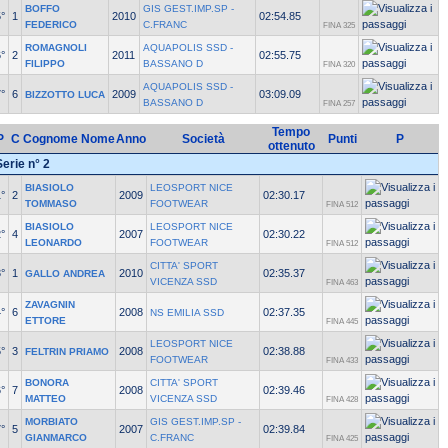
BOFFO
GIS GEST.IMP.SP -
°
1
2010
02:54.85
FEDERICO
C.FRANC
FINA 325
ROMAGNOLI
AQUAPOLIS SSD -
°
2
2011
02:55.75
FILIPPO
BASSANO D
FINA 320
AQUAPOLIS SSD -
°
6
2009
03:09.09
BIZZOTTO LUCA
BASSANO D
FINA 257
Tempo
P
C
Cognome Nome
Anno
Società
Punti
P
ottenuto
Serie n° 2
BIASIOLO
LEOSPORT NICE
°
2
2009
02:30.17
TOMMASO
FOOTWEAR
FINA 512
BIASIOLO
LEOSPORT NICE
°
4
2007
02:30.22
LEONARDO
FOOTWEAR
FINA 512
CITTA' SPORT
°
1
2010
02:35.37
GALLO ANDREA
VICENZA SSD
FINA 463
ZAVAGNIN
°
6
2008
02:37.35
NS EMILIA SSD
ETTORE
FINA 445
LEOSPORT NICE
°
3
2008
02:38.88
FELTRIN PRIAMO
FOOTWEAR
FINA 433
BONORA
CITTA' SPORT
°
7
2008
02:39.46
MATTEO
VICENZA SSD
FINA 428
MORBIATO
GIS GEST.IMP.SP -
°
5
2007
02:39.84
GIANMARCO
C.FRANC
FINA 425