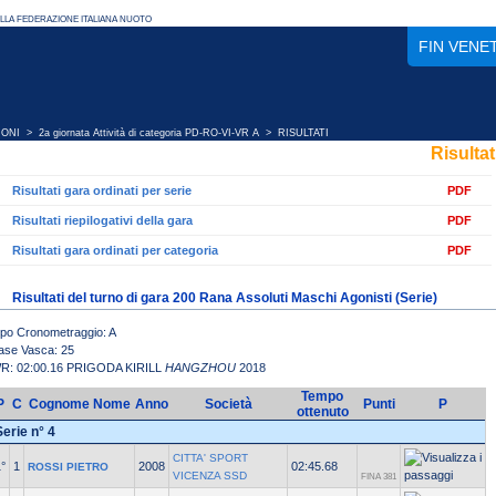
FIN VENE
IONI
>
2a giornata Attività di categoria PD-RO-VI-VR A
> RISULTATI
Risultat
Risultati gara ordinati per serie
PDF
Risultati riepilogativi della gara
PDF
Risultati gara ordinati per categoria
PDF
Risultati del turno di gara 200 Rana Assoluti Maschi Agonisti (Serie)
ipo Cronometraggio: A
ase Vasca: 25
R: 02:00.16 PRIGODA KIRILL
HANGZHOU
2018
Tempo
P
C
Cognome Nome
Anno
Società
Punti
P
ottenuto
Serie n° 4
CITTA' SPORT
°
1
2008
02:45.68
ROSSI PIETRO
VICENZA SSD
FINA 381