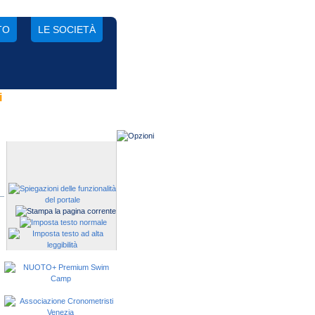
TO
LE SOCIETÀ
i
Gestisci una società?
Devi iscrivere i tuoi atleti alle
manifestazioni?