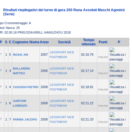
Risultati riepilogativi del turno di gara 200 Rana Assoluti Maschi Agonisti
(Serie)
ipo Cronometraggio: A
ase Vasca: 25
R: 02:00.16 PRIGODA KIRILL
HANGZHOU
2018
Tempo
P
S
C
Cognome Nome
Anno
Società
Punti
P
ottenuto
LEOSPORT NICE
°
1
5
2007
02:16.79
ROSSI JIN
FOOTWEAR
FINA 678
BALLARDIN
LEOSPORT NICE
°
1
3
2005
02:17.14
MATTEO
FOOTWEAR
FINA 673
LEOSPORT NICE
°
1
4
2008
02:18.81
CUSSIGH PIETRO
FOOTWEAR
FINA 649
SARTORI
LEOSPORT NICE
°
1
6
2009
02:21.22
LORENZO
FOOTWEAR
FINA 616
LEOSPORT NICE
°
1
7
2008
02:21.33
FARINA JACOPO
FOOTWEAR
FINA 615