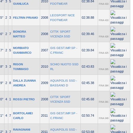
14°
3
5
2010
02:38.84
GIANLUCA
FOOTWEAR
FINA 433
LEOSPORT NICE
15°
2
3
2008
02:38.88
FELTRIN PRIAMO
FOOTWEAR
FINA 433
BONORA
CITTA' SPORT
16°
2
7
2008
02:39.46
MATTEO
VICENZA SSD
FINA 428
MORBIATO
GIS GEST.IMP.SP -
17°
2
5
2007
02:39.84
GIANMARCO
C.FRANC
FINA 425
RIGON
SCHIO NUOTO SSD
18°
3
3
2010
02:43.83
TOMMASO
RL
FINA 395
DALLA ZUANNA
AQUAPOLIS SSD -
19°
2
8
2009
02:45.38
ANDREA
BASSANO D
FINA 384
CITTA' SPORT
20°
4
1
2008
02:45.68
ROSSI PIETRO
VICENZA SSD
FINA 381
BORTOLAMEI
GIS GEST.IMP.SP -
21°
4
7
2011
02:50.74
CARLO
C.FRANC
FINA 349
RAVAGNANI
AQUAPOLIS SSD -
22°
3
7
2011
02:53.68