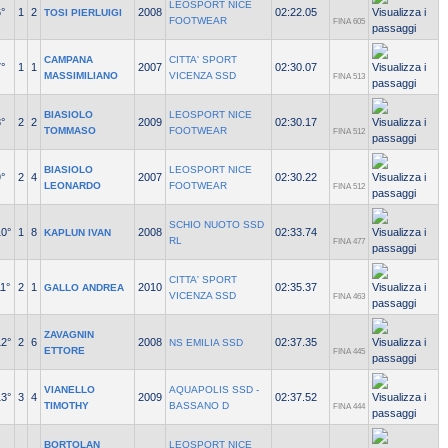
LEOSPORT NICE
°
1
2
2008
02:22.05
TOSI PIERLUIGI
FOOTWEAR
FINA 605
CAMPANA
CITTA' SPORT
°
1
1
2007
02:30.07
MASSIMILIANO
VICENZA SSD
FINA 513
BIASIOLO
LEOSPORT NICE
°
2
2
2009
02:30.17
TOMMASO
FOOTWEAR
FINA 512
BIASIOLO
LEOSPORT NICE
°
2
4
2007
02:30.22
LEONARDO
FOOTWEAR
FINA 512
SCHIO NUOTO SSD
10°
1
8
2008
02:33.74
KAPLUN IVAN
RL
FINA 477
CITTA' SPORT
1°
2
1
2010
02:35.37
GALLO ANDREA
VICENZA SSD
FINA 463
ZAVAGNIN
12°
2
6
2008
02:37.35
NS EMILIA SSD
ETTORE
FINA 445
VIANELLO
AQUAPOLIS SSD -
13°
3
4
2009
02:37.52
TIMOTHY
BASSANO D
FINA 444
BORTOLAN
LEOSPORT NICE