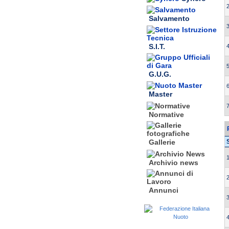
2
Salvamento
3
S.I.T.
4
5
G.U.G.
6
Master
7
Normative
Gallerie
1
Archivio news
2
Annunci
3
4