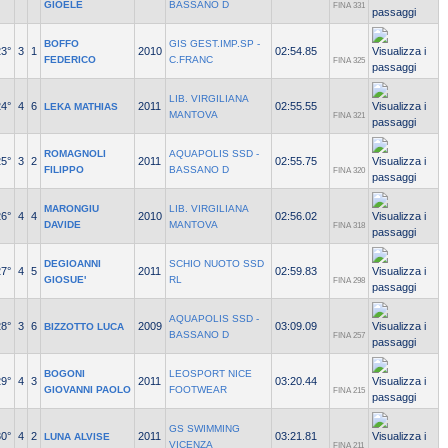
GIOELE
BASSANO D
FINA 331
BOFFO
GIS GEST.IMP.SP -
23°
3
1
2010
02:54.85
FEDERICO
C.FRANC
FINA 325
LIB. VIRGILIANA
24°
4
6
2011
02:55.55
LEKA MATHIAS
MANTOVA
FINA 321
ROMAGNOLI
AQUAPOLIS SSD -
25°
3
2
2011
02:55.75
FILIPPO
BASSANO D
FINA 320
MARONGIU
LIB. VIRGILIANA
26°
4
4
2010
02:56.02
DAVIDE
MANTOVA
FINA 318
DEGIOANNI
SCHIO NUOTO SSD
27°
4
5
2011
02:59.83
GIOSUE'
RL
FINA 298
AQUAPOLIS SSD -
28°
3
6
2009
03:09.09
BIZZOTTO LUCA
BASSANO D
FINA 257
BOGONI
LEOSPORT NICE
29°
4
3
2011
03:20.44
GIOVANNI PAOLO
FOOTWEAR
FINA 215
GS SWIMMING
30°
4
2
2011
03:21.81
LUNA ALVISE
VICENZA
FINA 211