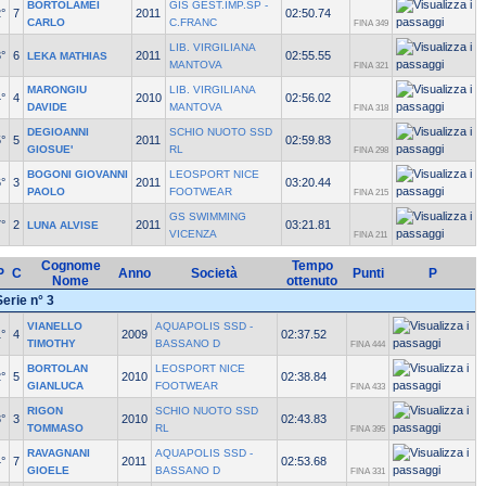
BORTOLAMEI
GIS GEST.IMP.SP -
°
7
2011
02:50.74
CARLO
C.FRANC
FINA 349
LIB. VIRGILIANA
°
6
2011
02:55.55
LEKA MATHIAS
MANTOVA
FINA 321
MARONGIU
LIB. VIRGILIANA
°
4
2010
02:56.02
DAVIDE
MANTOVA
FINA 318
DEGIOANNI
SCHIO NUOTO SSD
°
5
2011
02:59.83
GIOSUE'
RL
FINA 298
BOGONI GIOVANNI
LEOSPORT NICE
°
3
2011
03:20.44
PAOLO
FOOTWEAR
FINA 215
GS SWIMMING
°
2
2011
03:21.81
LUNA ALVISE
VICENZA
FINA 211
Cognome
Tempo
P
C
Anno
Società
Punti
P
Nome
ottenuto
Serie n° 3
VIANELLO
AQUAPOLIS SSD -
°
4
2009
02:37.52
TIMOTHY
BASSANO D
FINA 444
BORTOLAN
LEOSPORT NICE
°
5
2010
02:38.84
GIANLUCA
FOOTWEAR
FINA 433
RIGON
SCHIO NUOTO SSD
°
3
2010
02:43.83
TOMMASO
RL
FINA 395
RAVAGNANI
AQUAPOLIS SSD -
°
7
2011
02:53.68
GIOELE
BASSANO D
FINA 331