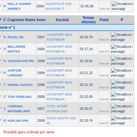
DALLA ZUANNA
AQUAPOLIS SSD -
°
8
2009
02:45.38
ANDREA
BASSANO D
FINA 384
Tempo
P
C
Cognome Nome
Anno
Società
Punti
P
ottenuto
Serie n° 1
LEOSPORT NICE
°
5
2007
02:16.79
ROSSI JIN
FOOTWEAR
FINA 678
BALLARDIN
LEOSPORT NICE
°
3
2005
02:17.14
MATTEO
FOOTWEAR
FINA 673
LEOSPORT NICE
°
4
2008
02:18.81
CUSSIGH PIETRO
FOOTWEAR
FINA 649
SARTORI
LEOSPORT NICE
°
6
2009
02:21.22
LORENZO
FOOTWEAR
FINA 616
LEOSPORT NICE
°
7
2008
02:21.33
FARINA JACOPO
FOOTWEAR
FINA 615
LEOSPORT NICE
°
2
2008
02:22.05
TOSI PIERLUIGI
FOOTWEAR
FINA 605
CAMPANA
CITTA' SPORT
°
1
2007
02:30.07
MASSIMILIANO
VICENZA SSD
FINA 513
SCHIO NUOTO SSD
°
8
2008
02:33.74
KAPLUN IVAN
RL
FINA 477
Risultati gara ordinati per serie