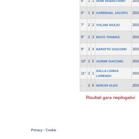
5°
1
1
201
DONI SEBASTIANO
6°
1
6
201
GARDENAL JACOPO
7°
2
2
201
VOLANI GIULIO
8°
2
3
201
BOVO THOMAS
9°
2
4
201
BARATTO GIACOMO
10°
2
5
201
AGRIMI GIACOMO
DALLA LONGA
11°
2
1
201
LORENZO
-
2
6
201
MARJIN OLEG
Risultati gara riepilogativi
© 2004 Copyright by FIN Veneto - P.Iva 01384031009
Privacy
-
Cookie