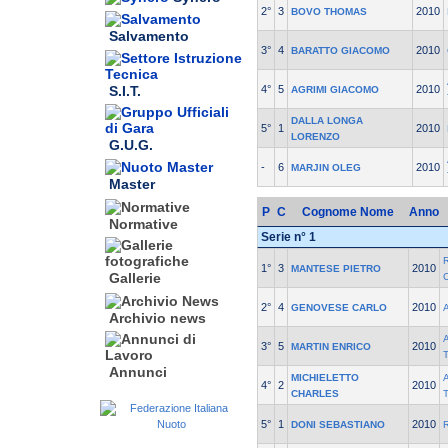
2°
3
2010
BOVO THOMAS
Salvamento
3°
4
2010
BARATTO GIACOMO
S.I.T.
4°
5
2010
AGRIMI GIACOMO
DALLA LONGA
5°
1
2010
LORENZO
G.U.G.
-
6
2010
MARJIN OLEG
Master
P
C
Cognome Nome
Anno
Normative
Serie n° 1
1°
3
2010
MANTESE PIETRO
Gallerie
2°
4
2010
GENOVESE CARLO
Archivio news
3°
5
2010
MARTIN ENRICO
Annunci
MICHIELETTO
4°
2
2010
CHARLES
5°
1
2010
DONI SEBASTIANO