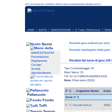
HOME
>
NUOTO
>
MANIFESTAZIONI
>
6° Trofeo "Dell'Amicizia"
> RISULT
Risultati gara ordinati per serie
Nuoto
Risultati riepilogativi della gara
MANIFESTAZIONI
Presentazione
Risultati del turno di gara 10
Regolamento
Circolari
Tipo Cronometraggio: M
Società
Base Vasca: 25
Approfondimenti
CR: 01:15.4 MIRON ANDREA 2018
Note:
Primo anno (2010)
P
C
Cognome Nome
Anno
Pallanuoto
Serie n° 2
Fondo
1°
2
2010
Tuffi
VOLANI GIULIO
Syncro