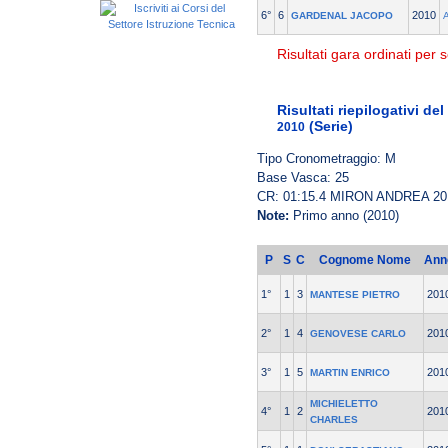
6°
6
2010
GARDENAL JACOPO
Risultati gara ordinati per s
Risultati riepilogativi d
(Serie)
2010
Tipo Cronometraggio: M
Base Vasca: 25
CR: 01:15.4 MIRON ANDREA 20
Note:
Primo anno (2010)
P
S
C
Cognome Nome
Ann
1°
1
3
201
MANTESE PIETRO
2°
1
4
201
GENOVESE CARLO
3°
1
5
201
MARTIN ENRICO
MICHIELETTO
4°
1
2
201
CHARLES