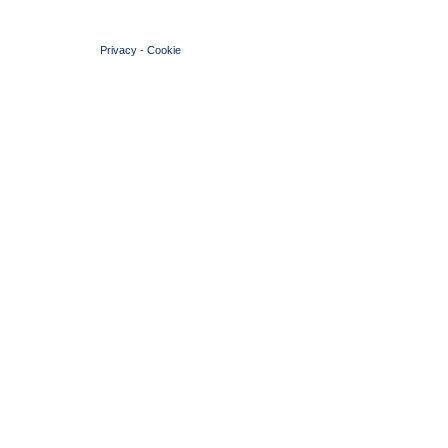
© 2004 Copyright by FIN Veneto - P.Iva 01384031009
Privacy
-
Cookie