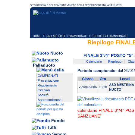
HOME
>
PALLANUOTO
>
CAMPIONATI
> RIEPILOGO CAMPIONATO
Riepilogo FINAL
Nuoto
FINALE 3°/4° POSTO "
Calendario
Riepilogo
Class
Pallanuoto
Periodo campionato:
dal 29/01
CAMPIONATI
Giorno
Ora
Locali
Presentazione
ASD MESTRINA
Regolamento
<29/01/2006
18:30
NUOTO
Circolari
Società
Approfondimenti
calendario FINALE 3°/4° P
SANZUANE"
Fondo
Tuffi
Syncro