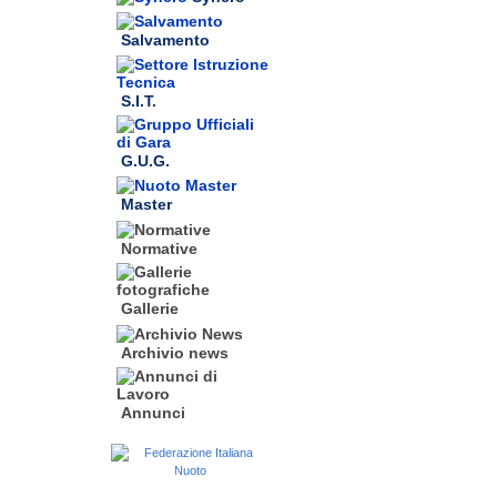
Salvamento
S.I.T.
G.U.G.
Master
Normative
Gallerie
Archivio news
Annunci