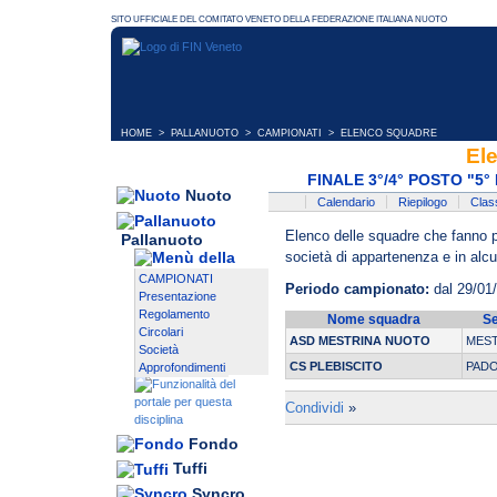
HOME
>
PALLANUOTO
>
CAMPIONATI
> ELENCO SQUADRE
El
FINALE 3°/4° POSTO "
Nuoto
Calendario
Riepilogo
Class
Elenco delle squadre che fanno pa
Pallanuoto
società di appartenenza e in alcun
CAMPIONATI
Periodo campionato:
dal 29/01
Presentazione
Regolamento
Nome squadra
S
Circolari
ASD MESTRINA NUOTO
MES
Società
CS PLEBISCITO
PAD
Approfondimenti
Condividi
»
Fondo
Tuffi
Syncro