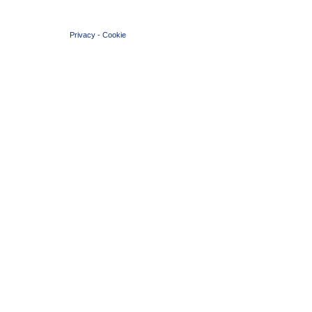
© 2004 Copyright by FIN Veneto - P.Iva 01384031009
Privacy
-
Cookie