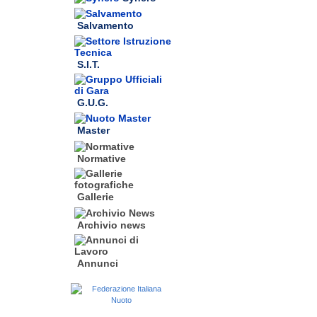
Salvamento
S.I.T.
G.U.G.
Master
Normative
Gallerie
Archivio news
Annunci