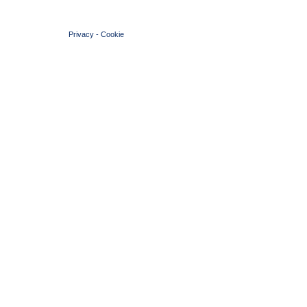
© 2004 Copyright by FIN Veneto - P.Iva 01384031009
Privacy
-
Cookie