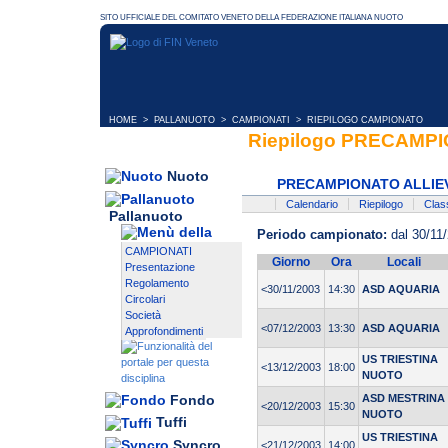
HOME
>
PALLANUOTO
>
CAMPIONATI
> RIEPILOGO CAMPIONATO
Riepilogo PRECAMPI
Nuoto
PRECAMPIONATO ALLIEV
Calendario
Riepilogo
Class
Pallanuoto
Periodo campionato:
dal 30/11/
CAMPIONATI
Giorno
Ora
Locali
Presentazione
Regolamento
<30/11/2003
14:30
ASD AQUARIA
Circolari
Società
<07/12/2003
13:30
ASD AQUARIA
Approfondimenti
US TRIESTINA
<13/12/2003
18:00
NUOTO
ASD MESTRINA
Fondo
<20/12/2003
15:30
NUOTO
Tuffi
US TRIESTINA
Syncro
<21/12/2003
14:00