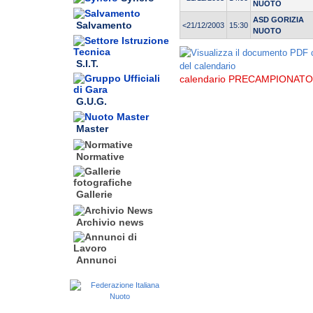
NUOTO
ASD GORIZIA
Salvamento
<21/12/2003
15:30
NUOTO
S.I.T.
calendario PRECAMPIONATO
G.U.G.
Master
Normative
Gallerie
Archivio news
Annunci