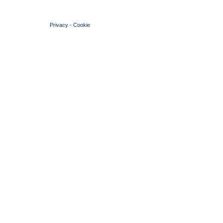
© 2004 Copyright by FIN Veneto - P.Iva 01384031009
Privacy
-
Cookie