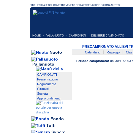
HOME
>
PALLANUOTO
>
CAMPIONATI
> DELIBERE CAMPIONATO
PRECAMPIONATO ALLIEVI TR
Nuoto
Calendario
Riepilogo
Class
Periodo campionato:
dal 30/11/2003 
Pallanuoto
CAMPIONATI
Presentazione
Regolamento
Circolari
Società
Approfondimenti
Fondo
Tuffi
Syncro