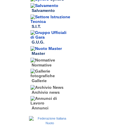
Salvamento
S.I.T.
G.U.G.
Master
Normative
Gallerie
Archivio news
Annunci