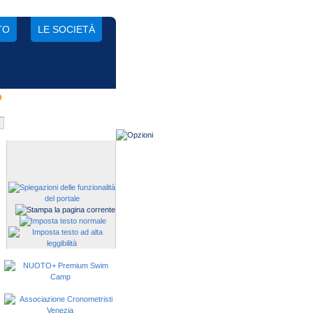
TO
LE SOCIETÀ
o
Gestisci una società?
Devi iscrivere i tuoi atleti alle
manifestazioni?