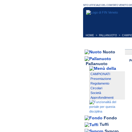
HOME
>
PALLANUOTO
>
CAMPI
Nuoto
P
Pallanuoto
CAMPIONATI
Presentazione
Regolamento
Circolari
Società
Approfondimenti
Fondo
Tuffi
Syncro