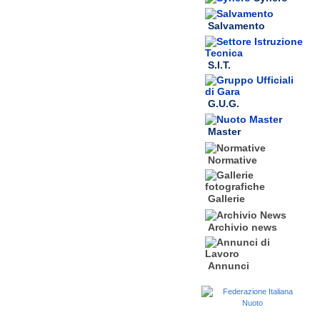
Salvamento
S.I.T.
G.U.G.
Master
Normative
Gallerie
Archivio news
Annunci