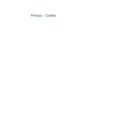
© 2004 Copyright by FIN Veneto - P.Iva 01384031009
Privacy
-
Cookie