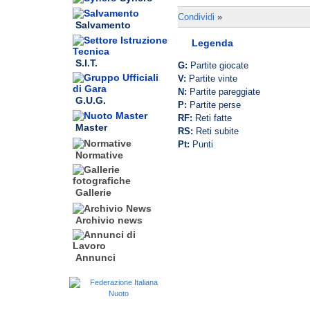
Condividi
»
Salvamento
Legenda
S.I.T.
G:
Partite giocate
V:
Partite vinte
N:
Partite pareggiate
G.U.G.
P:
Partite perse
RF:
Reti fatte
Master
RS:
Reti subite
Pt:
Punti
Normative
Gallerie
Archivio news
Annunci