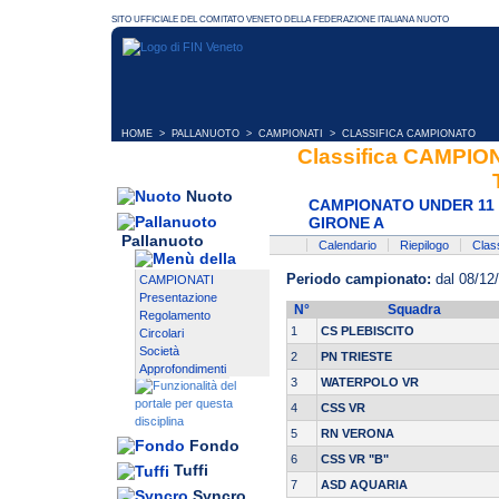
HOME
>
PALLANUOTO
>
CAMPIONATI
> CLASSIFICA CAMPIONATO
Classifica CAMPI
Nuoto
CAMPIONATO UNDER 11 
GIRONE A
Pallanuoto
Calendario
Riepilogo
Class
Periodo campionato:
dal 08/12
CAMPIONATI
Presentazione
N°
Squadra
Regolamento
1
CS PLEBISCITO
Circolari
Società
2
PN TRIESTE
Approfondimenti
3
WATERPOLO VR
4
CSS VR
5
RN VERONA
Fondo
6
CSS VR "B"
Tuffi
7
ASD AQUARIA
Syncro