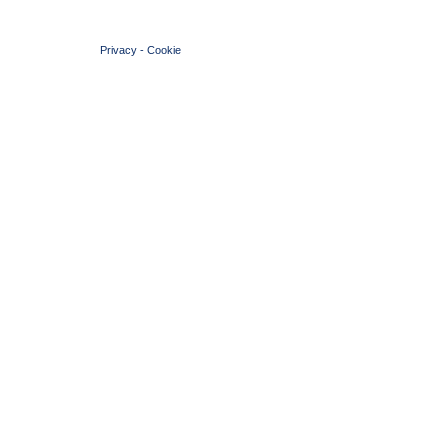
© 2004 Copyright by FIN Veneto - P.Iva 01384031009
Privacy
-
Cookie