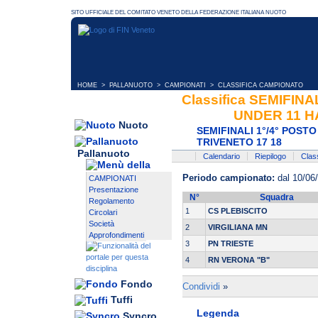
HOME
>
PALLANUOTO
>
CAMPIONATI
> CLASSIFICA CAMPIONATO
Classifica SEMIFIN
UNDER 11 H
Nuoto
SEMIFINALI 1°/4° POS
TRIVENETO 17 18
Pallanuoto
Calendario
Riepilogo
Class
Periodo campionato:
dal 10/06
CAMPIONATI
Presentazione
N°
Squadra
Regolamento
1
CS PLEBISCITO
Circolari
Società
2
VIRGILIANA MN
Approfondimenti
3
PN TRIESTE
4
RN VERONA "B"
Fondo
Condividi
»
Tuffi
Legenda
Syncro