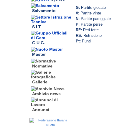
G:
Partite giocate
Salvamento
V:
Partite vinte
N:
Partite pareggiate
P:
Partite perse
S.I.T.
RF:
Reti fatte
RS:
Reti subite
Pt:
Punti
G.U.G.
Master
Normative
Gallerie
Archivio news
Annunci