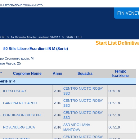
FIN VENE
IONI
>
1a Giornata Attività Esordienti VI-VR 1
> START LIST
Start List Definitiv
50 Stile Libero Esordienti B M (Serie)
ipo Cronometraggio: M
ase Vasca: 25
Tempo
°
Cognome Nome
Anno
Squadra
Iscrizione
Serie n° 4
CENTRO NUOTO ROSA'
2
ILLESI OSCAR
2016
00:51.8
SSD
CENTRO NUOTO ROSA'
3
GANZINA RICCARDO
2016
00:51.8
SSD
CENTRO NUOTO ROSA'
4
BORDIGNON GIUSEPPE
2016
00:51.8
SSD
ASD VIRGILIANA
5
ROSENBERG LUCA
2016
00:51.8
MANTOVA
CENTRO NUOTO ROSA'