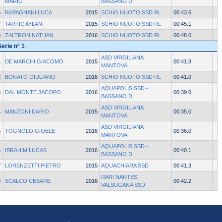
MARIO
BASSANO D
6
RAPAGNANI LUCA
2015
SCHIO NUOTO SSD RL
00:43.6
7
TARTIC AYLAN
2015
SCHIO NUOTO SSD RL
00:45.1
8
ZALTRON NATHAN
2016
SCHIO NUOTO SSD RL
00:48.0
Serie n° 1
ASD VIRGILIANA
1
DE MARCHI GIACOMO
2015
00:41.8
MANTOVA
2
BONATO GIULIANO
2016
SCHIO NUOTO SSD RL
00:41.0
AQUAPOLIS SSD -
3
DAL MONTE JACOPO
2016
00:39.0
BASSANO D
ASD VIRGILIANA
4
MANZONI DARIO
2015
00:35.0
MANTOVA
ASD VIRGILIANA
5
TOGNOLO GIOELE
2016
00:36.0
MANTOVA
AQUAPOLIS SSD -
6
IBRAHIM LUCAS
2016
00:40.1
BASSANO D
7
LORENZETTI PIETRO
2015
AQUACHIARA SSD
00:41.3
RARI NANTES
8
SCALCO CESARE
2016
00:42.2
VALSUGANA SSD