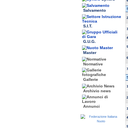
Salvamento
S.I.T.
G.U.G.
Master
Normative
Gallerie
Archivio news
Annunci