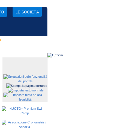
TO
LE SOCIETÀ
a
Gestisci una società?
Devi iscrivere i tuoi atleti alle
manifestazioni?