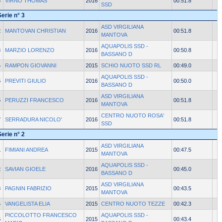
6
VIRNO THOMAS
2016
00:51.8
SSD
Serie n° 3
ASD VIRGILIANA
2
MANTOVAN CHRISTIAN
2016
00:51.8
MANTOVA
AQUAPOLIS SSD -
3
MARZIO LORENZO
2016
00:50.8
BASSANO D
4
RAMPON GIOVANNI
2015
SCHIO NUOTO SSD RL
00:49.0
AQUAPOLIS SSD -
5
PREVITI GIULIO
2016
00:50.0
BASSANO D
ASD VIRGILIANA
6
PERUZZI FRANCESCO
2016
00:51.8
MANTOVA
CENTRO NUOTO ROSA'
7
SERRADURA NICOLO'
2016
00:51.8
SSD
Serie n° 2
ASD VIRGILIANA
1
FIMIANI ANDREA
2015
00:47.5
MANTOVA
AQUAPOLIS SSD -
2
SAVIAN GIOELE
2016
00:45.0
BASSANO D
ASD VIRGILIANA
3
PAGNIN FABRIZIO
2015
00:43.5
MANTOVA
4
VANGELISTA ELIA
2015
CENTRO NUOTO TEZZE
00:42.3
PICCOLOTTO FRANCESCO
AQUAPOLIS SSD -
5
2015
00:43.4