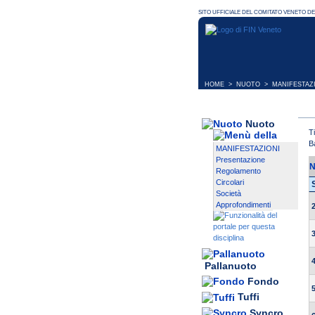
HOME
>
NUOTO
>
MANIFESTAZ
Nuoto
T
B
MANIFESTAZIONI
Presentazione
N
Regolamento
Circolari
Società
Approfondimenti
Pallanuoto
Fondo
Tuffi
Syncro