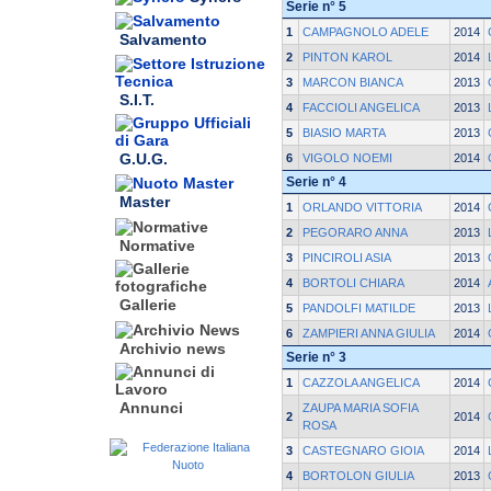
Serie n° 5
1
CAMPAGNOLO ADELE
2014
Salvamento
2
PINTON KAROL
2014
3
MARCON BIANCA
2013
S.I.T.
4
FACCIOLI ANGELICA
2013
5
BIASIO MARTA
2013
G.U.G.
6
VIGOLO NOEMI
2014
Serie n° 4
Master
1
ORLANDO VITTORIA
2014
2
PEGORARO ANNA
2013
Normative
3
PINCIROLI ASIA
2013
4
BORTOLI CHIARA
2014
Gallerie
5
PANDOLFI MATILDE
2013
6
ZAMPIERI ANNA GIULIA
2014
Archivio news
Serie n° 3
1
CAZZOLA ANGELICA
2014
Annunci
ZAUPA MARIA SOFIA
2
2014
ROSA
3
CASTEGNARO GIOIA
2014
4
BORTOLON GIULIA
2013