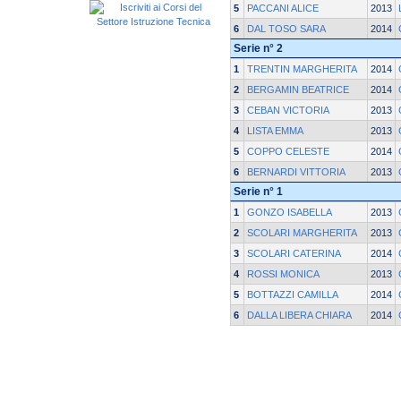
5
PACCANI ALICE
2013
6
DAL TOSO SARA
2014
Serie n° 2
1
TRENTIN MARGHERITA
2014
2
BERGAMIN BEATRICE
2014
3
CEBAN VICTORIA
2013
4
LISTA EMMA
2013
5
COPPO CELESTE
2014
6
BERNARDI VITTORIA
2013
Serie n° 1
1
GONZO ISABELLA
2013
2
SCOLARI MARGHERITA
2013
3
SCOLARI CATERINA
2014
4
ROSSI MONICA
2013
5
BOTTAZZI CAMILLA
2014
6
DALLA LIBERA CHIARA
2014