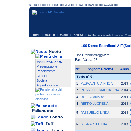
HOME
>
NUOTO
>
MANIFESTAZIONI
>
2a Giornata Attività Esordienti Ver
100 Dorso Esordienti A F (Ser
Nuoto
Tipo Cronometraggio: M
Base Vasca: 25
MANIFESTAZIONI
Presentazione
N°
Cognome Nome
Anno
Regolamento
Circolari
Serie n° 6
Società
1
PESAVENTO AINHOA
2013
Approfondimenti
2
ROSSETTO MADDALENA
2014
3
ROFFO AMBRA
2014
4
REFFO LUCREZIA
2014
Pallanuoto
5
PASSUELLO LINDA
2014
Fondo
Tuffi
6
BERNARDI GIOIA
2013
Syncro