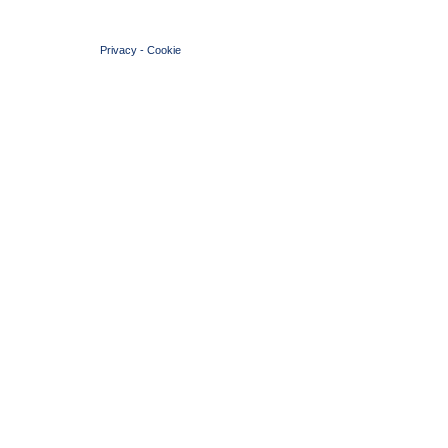
© 2004 Copyright by FIN Veneto - P.Iva 01384031009
Privacy
-
Cookie