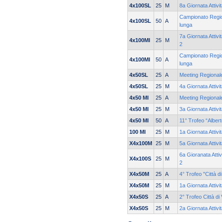
4x100SL
25
M
8a Giornata Attivi
Campionato Region
4x100SL
50
A
lunga
7a Giornata Attiv
4x100MI
25
M
2
Campionato Region
4x100MI
50
A
lunga
4x50SL
25
A
Meeting Regionale
4x50SL
25
M
4a Giornata Attivi
4x50 MI
25
A
Meeting Regionale
4x50 MI
25
M
3a Giornata Attivi
4x50 MI
50
A
11° Trofeo “Alber
100 MI
25
M
1a Giornata Attivi
X4x100M
25
M
5a Giornata Attivi
6a Gioranata Atti
X4x100S
25
M
2
X4x50M
25
A
4° Trofeo "Città d
X4x50M
25
M
1a Giornata Attivi
X4x50S
25
A
2° Trofeo Città di
X4x50S
25
M
2a Giornata Attivi