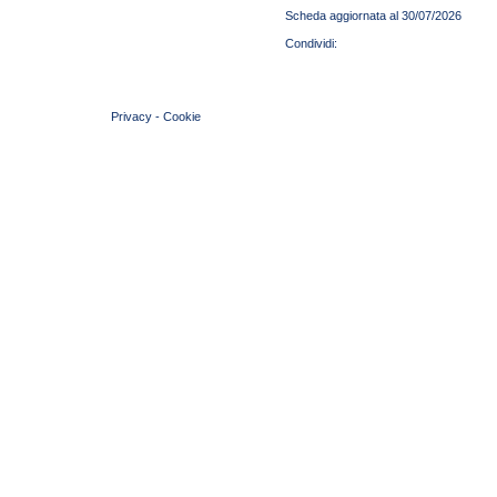
Scheda aggiornata al 30/07/2026
© 2004 Copyright by FIN Veneto - P.Iva 01384031009
Privacy
-
Cookie