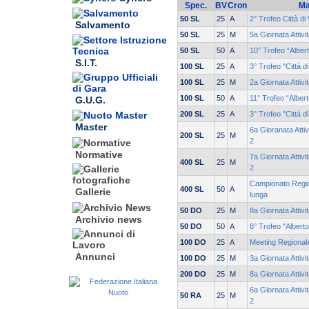
Spec.
BV
Cron
Ma
50 SL
25
A
2° Trofeo Città di
Salvamento
50 SL
25
M
5a Giornata Attivi
50 SL
50
A
10° Trofeo “Alber
S.I.T.
100 SL
25
A
3° Trofeo "Città d
100 SL
25
M
2a Giornata Attivi
100 SL
50
A
11° Trofeo “Alber
G.U.G.
200 SL
25
A
3° Trofeo "Città d
Master
6a Gioranata Atti
200 SL
25
M
2
Normative
7a Giornata Attiv
400 SL
25
M
2
Campionato Region
400 SL
50
A
Gallerie
lunga
50 DO
25
M
8a Giornata Attiv
Archivio news
50 DO
50
A
8° Trofeo "Albert
100 DO
25
A
Meeting Regionale
Annunci
100 DO
25
M
3a Giornata Attivi
200 DO
25
M
8a Giornata Attivi
6a Giornata Attiv
50 RA
25
M
2