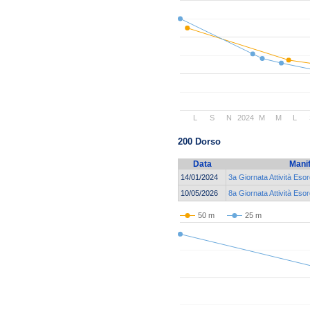
L
S
N
2024
M
M
L
200 Dorso
Data
Mani
14/01/2024
3a Giornata Attività Eso
10/05/2026
8a Giornata Attività Esor
50 m
25 m