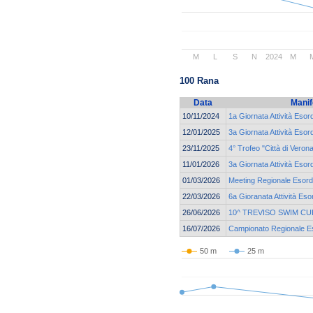
M
L
S
N
2024
M
100 Rana
Data
Manif
10/11/2024
1a Giornata Attività Esor
12/01/2025
3a Giornata Attività Esor
23/11/2025
4° Trofeo "Città di Veron
11/01/2026
3a Giornata Attività Esor
01/03/2026
Meeting Regionale Esordi
22/03/2026
6a Gioranata Attività Eso
26/06/2026
10^ TREVISO SWIM CU
16/07/2026
Campionato Regionale Eso
50 m
25 m