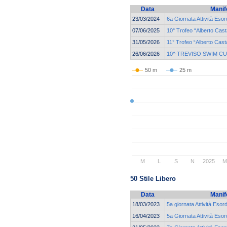
Data
Manif
23/03/2024
6a Giornata Attività Eso
07/06/2025
10° Trofeo “Alberto Cas
31/05/2026
11° Trofeo “Alberto Cas
26/06/2026
10^ TREVISO SWIM C
50 m
25 m
M
L
S
N
2025
50 Stile Libero
Data
Manif
18/03/2023
5a giornata Attività Esor
16/04/2023
5a Giornata Attività Eso