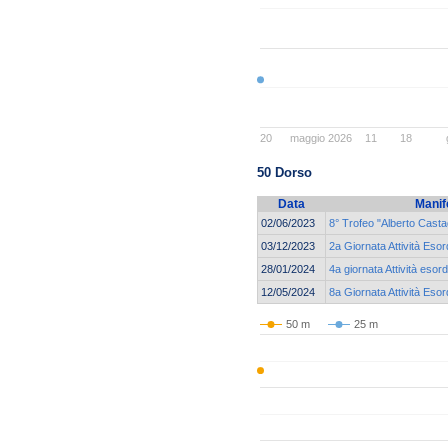
20
maggio 2026
11
18
50 Dorso
Data
Manif
02/06/2023
8° Trofeo "Alberto Casta
03/12/2023
2a Giornata Attività Eso
28/01/2024
4a giornata Attività esor
12/05/2024
8a Giornata Attività Eso
50 m
25 m