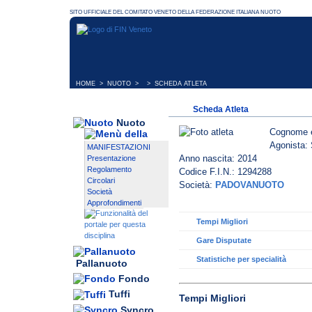
HOME
>
NUOTO
> > SCHEDA ATLETA
Scheda Atleta
Nuoto
Cognome 
Agonista: 
MANIFESTAZIONI
Anno nascita: 2014
Presentazione
Regolamento
Codice F.I.N.: 1294288
Circolari
Società:
PADOVANUOTO
Società
Approfondimenti
Tempi Migliori
Gare Disputate
Statistiche per specialità
Pallanuoto
Fondo
Tuffi
Tempi Migliori
Syncro