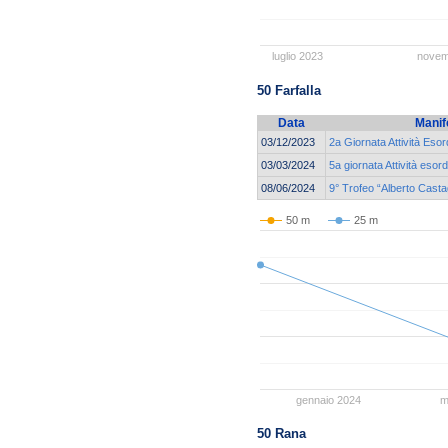
luglio 2023
novem
50 Farfalla
Data
Manif
03/12/2023
2a Giornata Attività Eso
03/03/2024
5a giornata Attività esor
08/06/2024
9° Trofeo “Alberto Cast
50 m
25 m
gennaio 2024
m
50 Rana