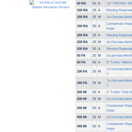
50 RA
50
A
10^ TREVISO S
100 RA
25
A
Meeting Regionale
100 RA
25
M
3a Giornata Attivi
Campionato Region
100 RA
50
A
lunga
200 RA
25
A
Meeting Regionale
200 RA
25
M
4a Giornata Attivi
200 RA
50
A
Meeting Regionale
50 FA
25
M
5a giornata Attivi
50 FA
50
A
9° Trofeo “Albert
7a Giornata Attiv
100 FA
25
M
1
7a Giornata Attiv
200 FA
25
M
2
200 MI
25
A
4° Trofeo "Città d
200 MI
25
M
5a Giornata Attivi
Campionato Region
200 MI
50
A
lunga
400 MI
25
M
4a Giornata Attivi
Campionato Region
400 MI
50
A
lunga