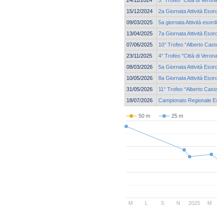
24/11/2024
3° Trofeo "Città di Veron
15/12/2024
2a Giornata Attività Esor
09/03/2025
5a giornata Attività esor
13/04/2025
7a Giornata Attività Esor
07/06/2025
10° Trofeo “Alberto Cast
23/11/2025
4° Trofeo "Città di Veron
08/03/2026
5a Giornata Attività Esor
10/05/2026
8a Giornata Attività Esor
31/05/2026
11° Trofeo “Alberto Cast
18/07/2026
Campionato Regionale Eso
50 m
25 m
M
L
S
N
2025
M