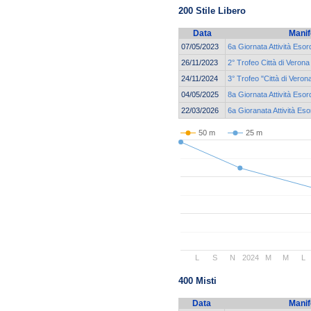
200 Stile Libero
Data
Manif
07/05/2023
6a Giornata Attività Eso
26/11/2023
2° Trofeo Città di Verona
24/11/2024
3° Trofeo "Città di Veron
04/05/2025
8a Giornata Attività Esor
22/03/2026
6a Gioranata Attività Es
50 m
25 m
L
S
N
2024
M
M
L
400 Misti
Data
Manif