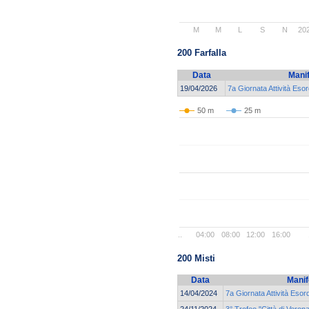
M
M
L
S
N
20
200 Farfalla
Data
Mani
19/04/2026
7a Giornata Attività Eso
50 m
25 m
..
04:00
08:00
12:00
16:00
200 Misti
Data
Manif
14/04/2024
7a Giornata Attività Esor