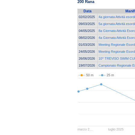
200 Rana
Data
Manif
02/02/2025
4a giornata Attività esor
09/03/2025
5a giornata Attività esor
04/05/2025
8a Giornata Attività Esor
08/02/2026
4a Giornata Attività Esor
01/03/2026
Meeting Regionale Esordi
24/05/2026
Meeting Regionale Esordi
26/06/2026
10^ TREVISO SWIM CU
19/07/2026
Campionato Regionale Eso
50 m
25 m
marzo 2…
luglio 2025