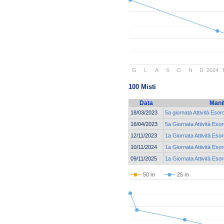
G
L
A
S
O
N
D
2024
100 Misti
Data
Mani
18/03/2023
5a giornata Attività Esor
16/04/2023
5a Giornata Attività Eso
12/11/2023
1a Giornata Attività Esor
10/11/2024
1a Giornata Attività Eso
09/11/2025
1a Giornata Attività Esor
50 m
25 m