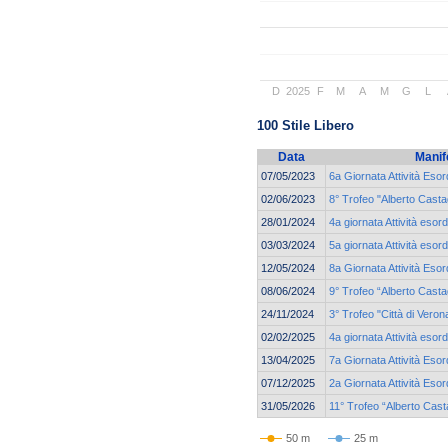
D
2025
F
M
A
M
G
L
100 Stile Libero
Data
Manif
07/05/2023
6a Giornata Attività Eso
02/06/2023
8° Trofeo "Alberto Casta
28/01/2024
4a giornata Attività esor
03/03/2024
5a giornata Attività esor
12/05/2024
8a Giornata Attività Eso
08/06/2024
9° Trofeo “Alberto Cast
24/11/2024
3° Trofeo "Città di Veron
02/02/2025
4a giornata Attività esor
13/04/2025
7a Giornata Attività Eso
07/12/2025
2a Giornata Attività Esor
31/05/2026
11° Trofeo “Alberto Cas
50 m
25 m