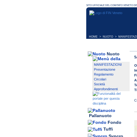
HOME
>
NUOTO
>
MANIFESTAZ
Nuoto
5
MANIFESTAZIONI
O
Presentazione
I
Regolamento
F
Circolari
A
Società
T
Approfondimenti
T
Pallanuoto
Fondo
Tuffi
Syncro