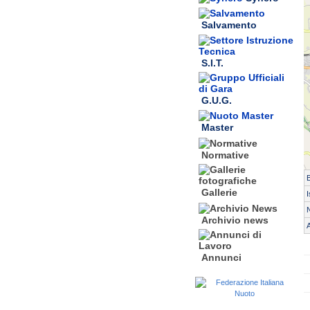
Salvamento
S.I.T.
G.U.G.
Master
Normative
Gallerie
I
N
Archivio news
A
Annunci