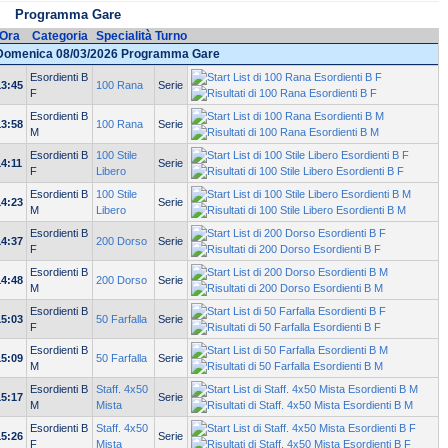
Programma Gare
Ora
Categoria
Specialità
Turno
Domenica 08/03/2026 Programma Gare
Esordienti B
13:45
100 Rana
Serie
F
Esordienti B
13:58
100 Rana
Serie
M
Esordienti B
100 Stile
14:11
Serie
F
Libero
Esordienti B
100 Stile
14:23
Serie
M
Libero
Esordienti B
14:37
200 Dorso
Serie
F
Esordienti B
14:48
200 Dorso
Serie
M
Esordienti B
15:03
50 Farfalla
Serie
F
Esordienti B
15:09
50 Farfalla
Serie
M
Esordienti B
Staff. 4x50
15:17
Serie
M
Mista
Esordienti B
Staff. 4x50
15:26
Serie
F
Mista