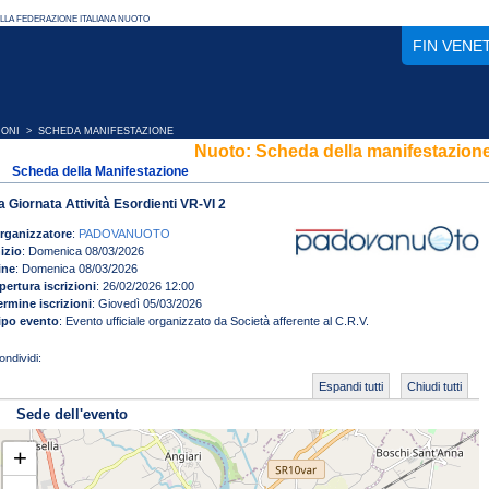
FIN VENE
IONI
> SCHEDA MANIFESTAZIONE
Nuoto: Scheda della manifestazion
Scheda della Manifestazione
a Giornata Attività Esordienti VR-VI 2
rganizzatore
:
PADOVANUOTO
nizio
: Domenica 08/03/2026
ine
: Domenica 08/03/2026
pertura iscrizioni
: 26/02/2026 12:00
ermine iscrizioni
: Giovedì 05/03/2026
ipo evento
: Evento ufficiale organizzato da Società afferente al C.R.V.
Espandi tutti
Chiudi tutti
Sede dell'evento
+