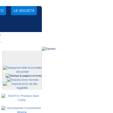
TO
LE SOCIETÀ
e
Gestisci una società?
Devi iscrivere i tuoi atleti alle
manifestazioni?