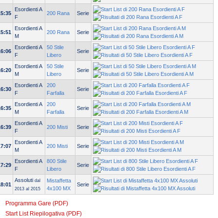
Esordienti A
15:35
200 Rana
Serie
F
Esordienti A
15:51
200 Rana
Serie
M
Esordienti A
50 Stile
16:06
Serie
F
Libero
Esordienti A
50 Stile
16:20
Serie
M
Libero
Esordienti A
200
16:30
Serie
F
Farfalla
Esordienti A
200
16:35
Serie
M
Farfalla
Esordienti A
16:39
200 Misti
Serie
F
Esordienti A
17:07
200 Misti
Serie
M
Esordienti A
800 Stile
17:29
Serie
F
Libero
Assoluti
Mistaffetta
dal
18:01
Serie
4x100 MX
2013 al 2015
Programma Gare (PDF)
Start List Riepilogativa (PDF)