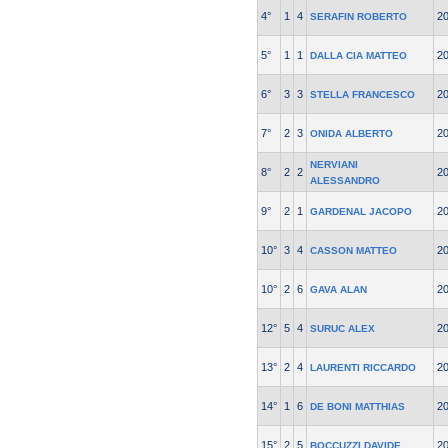
4°
1
4
2
SERAFIN ROBERTO
5°
1
1
2
DALLA CIA MATTEO
6°
3
3
2
STELLA FRANCESCO
7°
2
3
2
ONIDA ALBERTO
NERVIANI
8°
2
2
2
ALESSANDRO
9°
2
1
2
GARDENAL JACOPO
10°
3
4
2
CASSON MATTEO
10°
2
6
2
GAVA ALAN
12°
5
4
2
SURUC ALEX
13°
2
4
2
LAURENTI RICCARDO
14°
1
6
2
DE BONI MATTHIAS
15°
2
5
2
BOCCUZZI DAVIDE