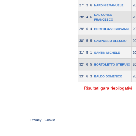
27°
3
6
2
NARDIN EMANUELE
DAL CORSO
28°
4
6
2
FRANCESCO
29°
6
4
2
BORTOLUZZI GIOVANNI
30°
5
5
2
CAMPOSEO ALESSIO
31°
5
1
2
SANTIN MICHELE
32°
6
5
2
BORTOLETTO STEFANO
33°
6
3
2
BALDO DOMENICO
Risultati gara riepilogativi
© 2004 Copyright by FIN Veneto - P.Iva 01384031009
Privacy
-
Cookie