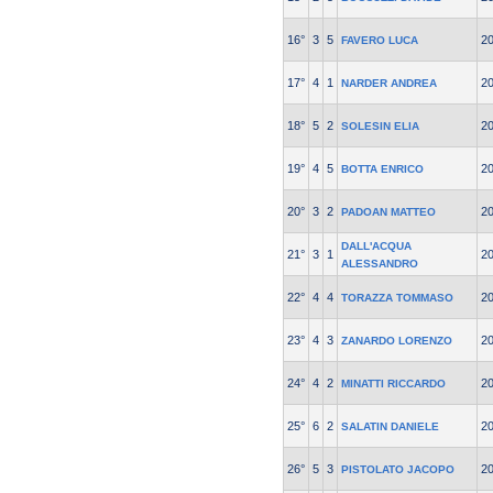
16°
3
5
2
FAVERO LUCA
17°
4
1
2
NARDER ANDREA
18°
5
2
2
SOLESIN ELIA
19°
4
5
2
BOTTA ENRICO
20°
3
2
2
PADOAN MATTEO
DALL'ACQUA
21°
3
1
2
ALESSANDRO
22°
4
4
2
TORAZZA TOMMASO
23°
4
3
2
ZANARDO LORENZO
24°
4
2
2
MINATTI RICCARDO
25°
6
2
2
SALATIN DANIELE
26°
5
3
2
PISTOLATO JACOPO