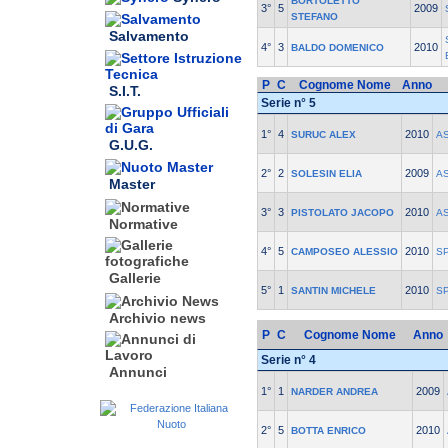
BORTOLETTO
3°
5
2009
STEFANO
Salvamento
4°
3
2010
BALDO DOMENICO
P
C
Cognome Nome
Anno
S.I.T.
Serie n° 5
1°
4
2010
SURUC ALEX
A
G.U.G.
2°
2
2009
SOLESIN ELIA
A
Master
3°
3
2010
PISTOLATO JACOPO
A
Normative
4°
5
2010
CAMPOSEO ALESSIO
S
Gallerie
5°
1
2010
SANTIN MICHELE
S
Archivio news
P
C
Cognome Nome
Anno
Serie n° 4
Annunci
1°
1
2009
NARDER ANDREA
2°
5
2010
BOTTA ENRICO