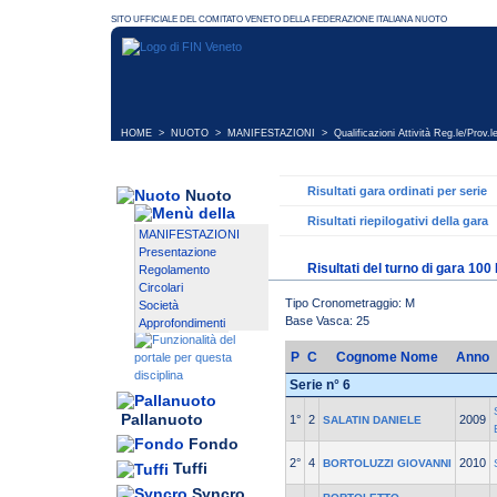
HOME
>
NUOTO
>
MANIFESTAZIONI
>
Qualificazioni Attività Reg.le/Prov.l
Risultati gara ordinati per serie
Nuoto
Risultati riepilogativi della gara
MANIFESTAZIONI
Presentazione
Risultati del turno di gara 10
Regolamento
Circolari
Tipo Cronometraggio: M
Società
Base Vasca: 25
Approfondimenti
P
C
Cognome Nome
Anno
Serie n° 6
Pallanuoto
1°
2
2009
SALATIN DANIELE
Fondo
2°
4
2010
BORTOLUZZI GIOVANNI
Tuffi
Syncro