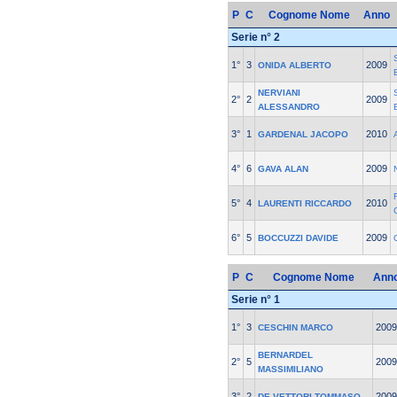
P
C
Cognome Nome
Anno
Serie n° 2
1°
3
2009
ONIDA ALBERTO
NERVIANI
2°
2
2009
ALESSANDRO
3°
1
2010
GARDENAL JACOPO
4°
6
2009
GAVA ALAN
5°
4
2010
LAURENTI RICCARDO
6°
5
2009
BOCCUZZI DAVIDE
P
C
Cognome Nome
Ann
Serie n° 1
1°
3
2009
CESCHIN MARCO
BERNARDEL
2°
5
2009
MASSIMILIANO
3°
2
2009
DE VETTORI TOMMASO