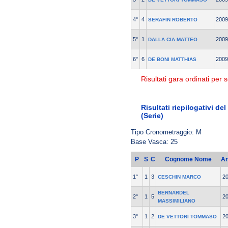
4°
4
2009
SERAFIN ROBERTO
5°
1
2009
DALLA CIA MATTEO
6°
6
2009
DE BONI MATTHIAS
Risultati gara ordinati per s
Risultati riepilogativi d
(Serie)
Tipo Cronometraggio: M
Base Vasca: 25
P
S
C
Cognome Nome
A
1°
1
3
2
CESCHIN MARCO
BERNARDEL
2°
1
5
2
MASSIMILIANO
3°
1
2
2
DE VETTORI TOMMASO