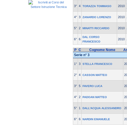
3°
4
2010
TORAZZA TOMMASO
4°
3
2010
ZANARDO LORENZO
5°
2
2010
MINATTI RICCARDO
DAL CORSO
6°
6
2010
FRANCESCO
P
C
Cognome Nome
A
Serie n° 3
1°
3
2
STELLA FRANCESCO
2°
4
2
CASSON MATTEO
3°
5
2
FAVERO LUCA
4°
2
2
PADOAN MATTEO
5°
1
2
DALL'ACQUA ALESSANDRO
6°
6
2
NARDIN EMANUELE